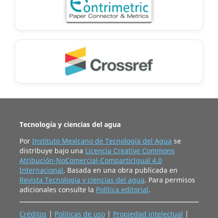
Tecnología y ciencias del agua
Por
Instituto Mexicano de Tecnología del Agua
se
distribuye bajo una
Licencia Creative Commons
Atribución-NoComercial-CompartirIgual 4.0
Internacional
. Basada en una obra publicada en
Revista Tecnología y ciencias del agua
. Para permisos
adicionales consulte la
Política editorial
.
Créditos
|
Políticas de uso
|
Propiedad intelectual
|