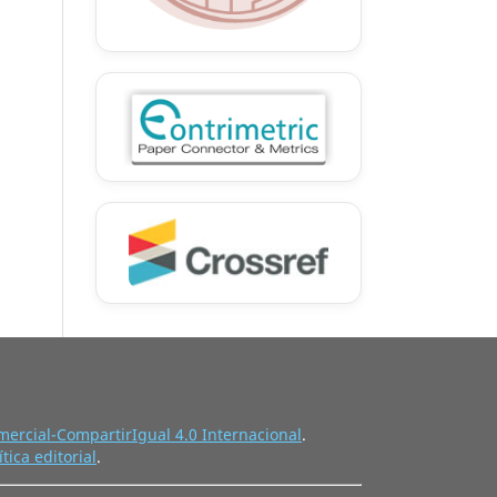
ercial-CompartirIgual 4.0 Internacional
.
ítica editorial
.