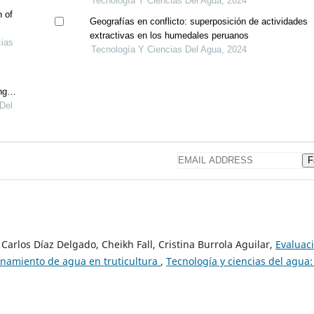
bottom roughness
Tecnología Y Ciencias Del Agua, 2024
n of
Geografías en conflicto: superposición de actividades
extractivas en los humedales peruanos
cias
Tecnología Y Ciencias Del Agua, 2024
ng
 Del
F
 Carlos Díaz Delgado, Cheikh Fall, Cristina Burrola Aguilar,
Evaluac
onamiento de agua en truticultura
,
Tecnología y ciencias del agua: 