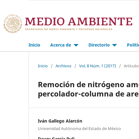
Inicio
Acerca de
Directorio
Polít
Inicio
/
Archivos
/
Vol. 8 Núm. 1 (2017)
/
Artículo
Remoción de nitrógeno amon
percolador-columna de ar
Iván Gallego Alarcón
Universidad Autónoma del Estado de México
Daury García Puli