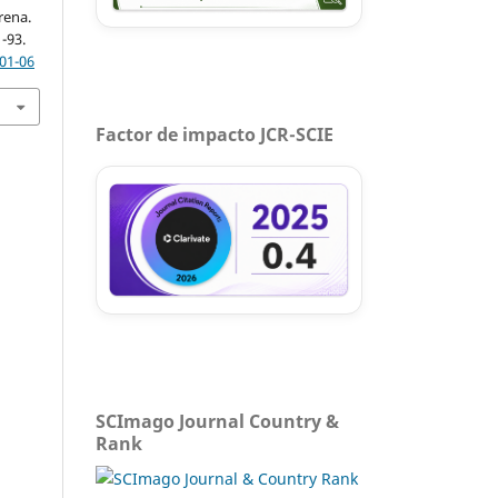
rena.
1-93.
-01-06
Factor de impacto JCR-SCIE
SCImago Journal Country &
Rank