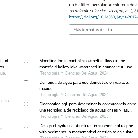
un biofiltro: percolador-columna de a
Tecnología Y Ciencias Del Agua
,
8
(1), 8
https://doi.org/10.24850/j-tyca-2017
Más formatos de cita
nt of
Modelling the impact of snowmelt in flows in the
th of
mansfield hollow lake watershed in connecticut, usa
gua,
Tecnología Y Ciencias Del Agua, 2024
Demanda de agua para uso doméstico en oaxaca,
méxico
Tecnología Y Ciencias Del Agua, 2024
ncias
Diagnóstico ágil para determinar la concordancia entre
una tecnología de reciclado de aguas grises y las
necesidades específicas de clientes y usuarios
Tecnología Y Ciencias Del Agua, 2023
potenciales
Design of hydraulic structures in supercritical regime
as
with sediments: a mathematical criterion to calculate