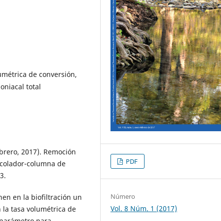
umétrica de conversión,
oniacal total
febrero, 2017). Remoción
PDF
ercolador-columna de
3.
Número
nen en la biofiltración un
Vol. 8 Núm. 1 (2017)
n la tasa volumétrica de
 parámetro para