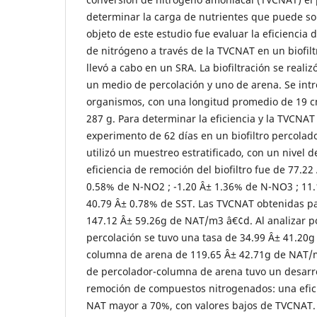
determinar la carga de nutrientes que puede sopo
objeto de este estudio fue evaluar la eficiencia
de nitrógeno a través de la TVCNAT en un biofilt
llevó a cabo en un SRA. La biofiltración se reali
un medio de percolación y uno de arena. Se int
organismos, con una longitud promedio de 19 
287 g. Para determinar la eficiencia y la TVCNAT
experimento de 62 días en un biofiltro percola
utilizó un muestreo estratificado, con un nivel 
eficiencia de remoción del biofiltro fue de 77.2
0.58% de N-NO2 ; -1.20 Â± 1.36% de N-NO3 ; 11
40.79 Â± 0.78% de SST. Las TVCNAT obtenidas par
147.12 Â± 59.26g de NAT/m3 â€¢d. Al analizar p
percolación se tuvo una tasa de 34.99 Â± 41.20g
columna de arena de 119.65 Â± 42.71g de NAT/
de percolador-columna de arena tuvo un desarro
remoción de compuestos nitrogenados: una efic
NAT mayor a 70%, con valores bajos de TVCNAT.