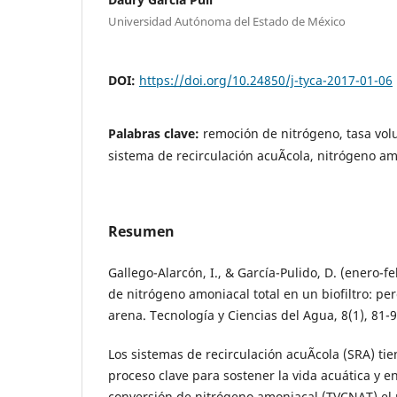
Universidad Autónoma del Estado de México
DOI:
https://doi.org/10.24850/j-tyca-2017-01-06
Palabras clave:
remoción de nitrógeno, tasa vol
sistema de recirculación acuÃ­cola, nitrógeno am
Resumen
Gallego-Alarcón, I., & García-Pulido, D. (enero-
de nitrógeno amoniacal total en un biofiltro: p
arena. Tecnología y Ciencias del Agua, 8(1), 81-9
Los sistemas de recirculación acuÃ­cola (SRA) tie
proceso clave para sostener la vida acuática y e
conversión de nitrógeno amoniacal (TVCNAT) el