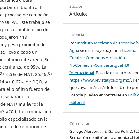
Sección
rtar un biofiltro. El
Artículos
 del proceso de remoción
ro UFiPA. Este trabajo se
zó por la combinación de
Licencia
rodujeron 418
Por
Instituto Mexicano de Tecnología
cm y peso promedio de
Agua
se distribuye bajo una
Licencia
 se llevó a cabo un
Creative Commons Atribución-
dor-columna de arena. Se
NoComercial-CompartirIgual 4.0
de confianza de 95%. La
Internacional
. Basada en una obra en
2 Â± 0.5% de NAT; 26.46 Â±
https://www.revistatyca.org.mx/
. Pe
.14 Â± 0.67% de DQO, y
que vayan más allá de lo cubierto por
a el biofiltro fueron de
licencia pueden encontrarse en
Políti
or separado la
editorial
 de NAT/ m3 â€¢d; la
m3 â€¢d. La combinación
llo especializado en la
Cómo citar
iencia de remoción de
Gallego Alarcón, I., & García Puli, D. (2
Remoción de nitrógeno amoniacal tot