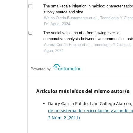
The small-scale irrigation in méxico: characterizatio
supply source and size
Waldo Ojeda-Bustamante et al., Tecnología Y Cien
Del Agua, 2024
The social valuation of a free-flowing river: a
comparative analysis between two communities usi
semantic networks
Aurora Cortés-Espino et al., Tecnología Y Ciencias
Agua, 2024
Powered by
Artículos más leídos del mismo autor/a
Daury García Pulido, Iván Gallego Alarcón,
de un sistema de recirculación y acondici
2 Núm. 2 (2011)