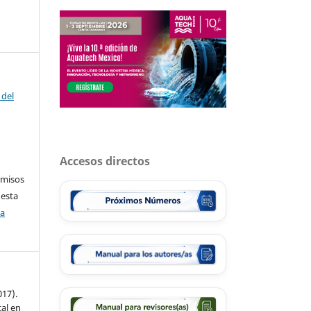
 del
Accesos directos
rmisos
 esta
ca
017).
al en