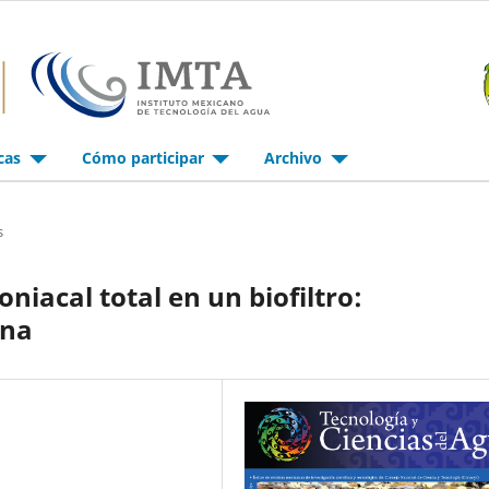
icas
Cómo participar
Archivo
s
iacal total en un biofiltro:
ena