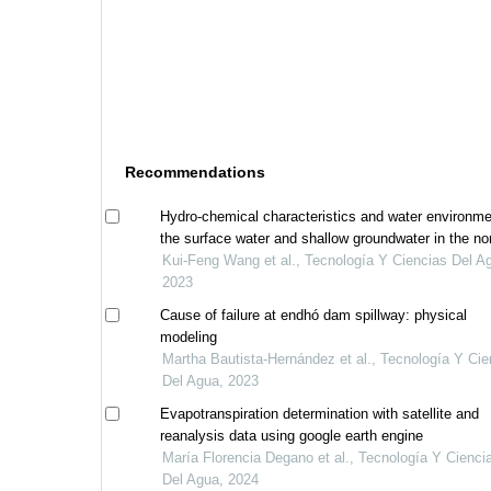
Recommendations
Hydro-chemical characteristics and water environme
the surface water and shallow groundwater in the nor
yellow river delta, china
Kui-Feng Wang et al., Tecnología Y Ciencias Del A
2023
Cause of failure at endhó dam spillway: physical
modeling
Martha Bautista-Hernández et al., Tecnología Y Cie
Del Agua, 2023
Evapotranspiration determination with satellite and
reanalysis data using google earth engine
María Florencia Degano et al., Tecnología Y Cienci
Del Agua, 2024