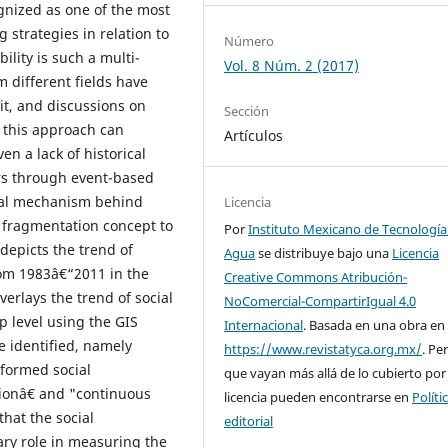
gnized as one of the most
 strategies in relation to
Número
ility is such a multi-
Vol. 8 Núm. 2 (2017)
 different fields have
t, and discussions on
Sección
t this approach can
Artículos
n a lack of historical
ers through event-based
ional mechanism behind
Licencia
al fragmentation concept to
Por
Instituto Mexicano de Tecnología
depicts the trend of
Agua
se distribuye bajo una
Licencia
rom 1983â€“2011 in the
Creative Commons Atribución-
verlays the trend of social
NoComercial-CompartirIgual 4.0
 level using the GIS
Internacional
. Basada en una obra en
e identified, namely
https://www.revistatyca.org.mx/
. Pe
sformed social
que vayan más allá de lo cubierto por
tionâ€ and "continuous
licencia pueden encontrarse en
Políti
hat the social
editorial
ry role in measuring the