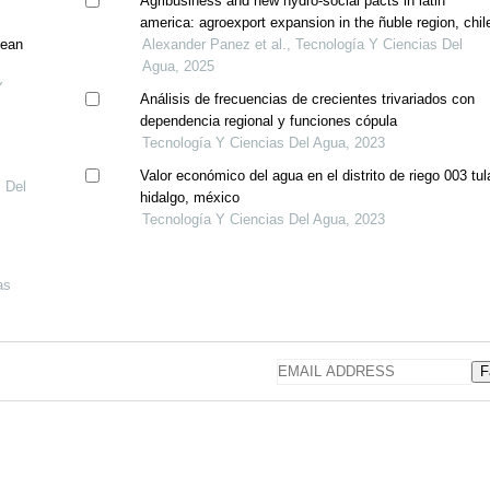
Agribusiness and new hydro-social pacts in latin
america: agroexport expansion in the ñuble region, chil
dean
Alexander Panez et al., Tecnología Y Ciencias Del
Agua, 2025
Y
Análisis de frecuencias de crecientes trivariados con
dependencia regional y funciones cópula
Tecnología Y Ciencias Del Agua, 2023
Valor económico del agua en el distrito de riego 003 tul
s Del
hidalgo, méxico
Tecnología Y Ciencias Del Agua, 2023
as
F