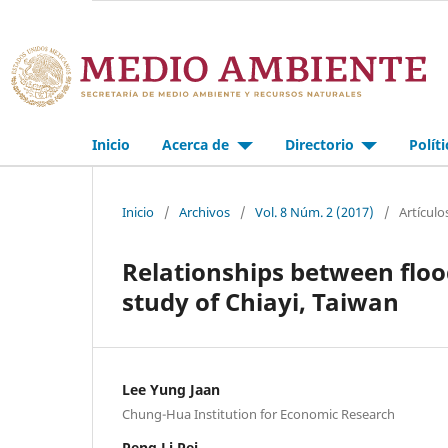
Inicio
Acerca de
Directorio
Polít
Inicio
/
Archivos
/
Vol. 8 Núm. 2 (2017)
/
Artículo
Relationships between floo
study of Chiayi, Taiwan
Lee Yung Jaan
Chung-Hua Institution for Economic Research
Peng Li Pei