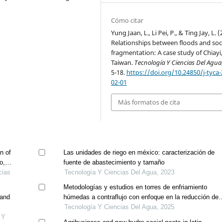
Cómo citar
Yung Jaan, L., Li Pei, P., & Ting Jay, L. 
Relationships between floods and soc
fragmentation: A case study of Chiayi
Taiwan.
Tecnología Y Ciencias Del Agua
5-18.
https://doi.org/10.24850/j-tyca-
02-01
Más formatos de cita
n of
Las unidades de riego en méxico: caracterización de
o,
fuente de abastecimiento y tamaño
cias
Tecnología Y Ciencias Del Agua, 2023
Metodologías y estudios en torres de enfriamiento
 and
húmedas a contraflujo con enfoque en la reducción de
las pérdidas de agua por evaporación y arrastre
Tecnología Y Ciencias Del Agua, 2025
 Y