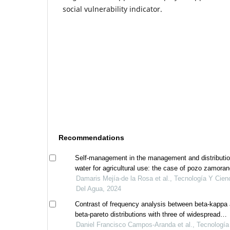
social vulnerability indicator.
Recommendations
Self-management in the management and distributio
water for agricultural use: the case of pozo zamoran
hidalgo, mexico
Damaris Mejía-de la Rosa et al., Tecnología Y Cien
Del Agua, 2024
Contrast of frequency analysis between beta-kappa
beta-pareto distributions with three of widespread
application
Daniel Francisco Campos-Aranda et al., Tecnología