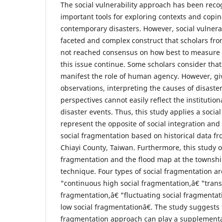
The social vulnerability approach has been reco
important tools for exploring contexts and coping
contemporary disasters. However, social vulnerab
faceted and complex construct that scholars from
not reached consensus on how best to measure i
this issue continue. Some scholars consider tha
manifest the role of human agency. However, give
observations, interpreting the causes of disast
perspectives cannot easily reflect the institut
disaster events. Thus, this study applies a soci
represent the opposite of social integration and 
social fragmentation based on historical data f
Chiayi County, Taiwan. Furthermore, this study o
fragmentation and the flood map at the township
technique. Four types of social fragmentation ar
"continuous high social fragmentation,â€ "tran
fragmentation,â€ "fluctuating social fragmenta
low social fragmentationâ€. The study suggests t
fragmentation approach can play a supplementa