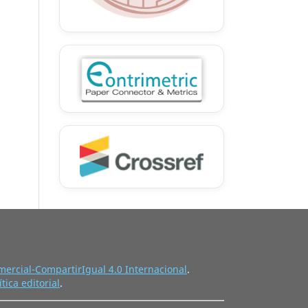
ercial-CompartirIgual 4.0 Internacional
.
ítica editorial
.