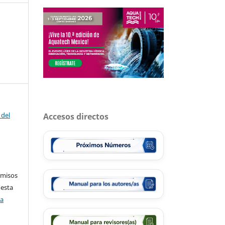
 del
Accesos directos
rmisos
 esta
ca