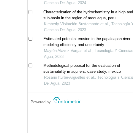
Ciencias Del Agua, 2024
Characterization of the hydrochemistry in a high an
sub-basin in the region of moquegua, peru
Kimberly Visitación-Bustamante et al., Tecnología 
Ciencias Del Agua, 2023
Estimated potential erosion in the papaloapan river:
modeling efficiency and uncertainty
Mayrén Alavez-Vargas et al., Tecnología Y Ciencia
Agua, 2023
Methodological proposal for the evaluation of
sustainability in aquifers: case study, mexico
Rosario Iturbe-Argüelles et al., Tecnología Y Cienci
Del Agua, 2023
Powered by