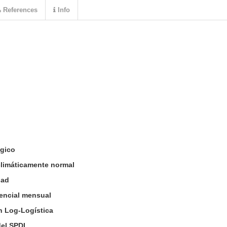
References
Info
ógico
climáticamente normal
dad
encial mensual
ón Log-Logística
del SPDI