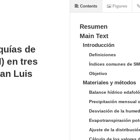
Contents
Figures
Resumen
Main Text
Introducción
quías de
Definiciones
) en tres
Índices comunes de SM
San Luis
Objetivo
Materiales y métodos
Balance hídrico edafol
Precipitación mensual 
Desviación de la hume
Evapotranspiración pot
Ajuste de la distribuci
Cálculo de los valores 