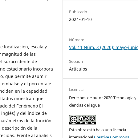
Publicado
2024-01-10
Número
 localización, escala y
Vol. 11 Núm. 3 (2020): mayo-juni
y magnitud de las
 el suroccidente de
Sección
 no estacionario incorpora
Artículos
co, que permite asumir
 embalse y el porcentaje
Licencia
inciden en la capacidad
Derechos de autor 2020 Tecnología y
sultados muestran que
ciencias del agua
iado del Fenómeno El
inglés) y del índice de
parámetros de la función
a descripción de la
Esta obra está bajo una licencia
ecidas. Frente al análisis
internacional
Creative Commons