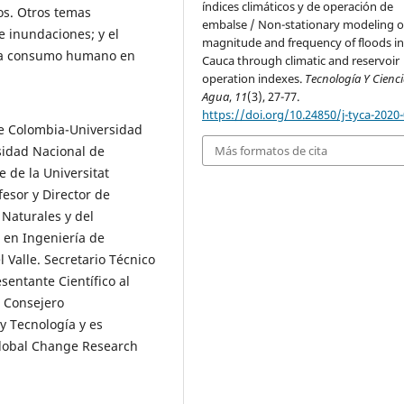
índices climáticos y de operación de
os. Otros temas
embalse / Non-stationary modeling o
e inundaciones; y el
magnitude and frequency of floods in
ara consumo humano en
Cauca through climatic and reservoir
operation indexes.
Tecnología Y Cienci
Agua
,
11
(3), 27-77.
https://doi.org/10.24850/j-tyca-2020
de Colombia-Universidad
Más formatos de cita
rsidad Nacional de
 de la Universitat
fesor y Director de
Naturales y del
 en Ingeniería de
 Valle. Secretario Técnico
sentante Científico al
 Consejero
y Tecnología y es
 Global Change Research