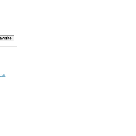
avorite
 su