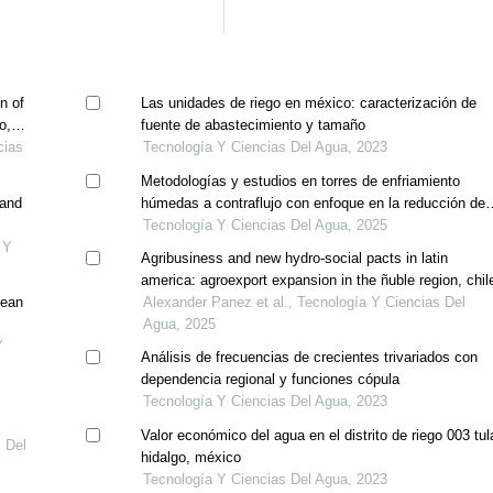
n of
Las unidades de riego en méxico: caracterización de
o,
fuente de abastecimiento y tamaño
cias
Tecnología Y Ciencias Del Agua, 2023
Metodologías y estudios en torres de enfriamiento
 and
húmedas a contraflujo con enfoque en la reducción de
las pérdidas de agua por evaporación y arrastre
Tecnología Y Ciencias Del Agua, 2025
 Y
Agribusiness and new hydro-social pacts in latin
america: agroexport expansion in the ñuble region, chil
dean
Alexander Panez et al., Tecnología Y Ciencias Del
Agua, 2025
Y
Análisis de frecuencias de crecientes trivariados con
dependencia regional y funciones cópula
Tecnología Y Ciencias Del Agua, 2023
Valor económico del agua en el distrito de riego 003 tul
s Del
hidalgo, méxico
Tecnología Y Ciencias Del Agua, 2023