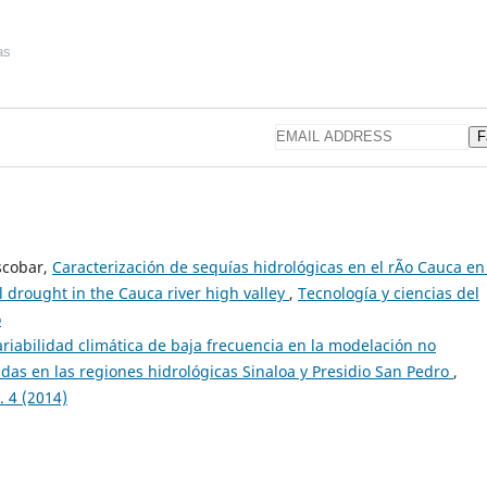
as
F
scobar,
Caracterización de sequías hidrológicas en el rÃ­o Cauca en
al drought in the Cauca river high valley
,
Tecnología y ciencias del
o
ariabilidad climática de baja frecuencia en la modelación no
idas en las regiones hidrológicas Sinaloa y Presidio San Pedro
,
. 4 (2014)