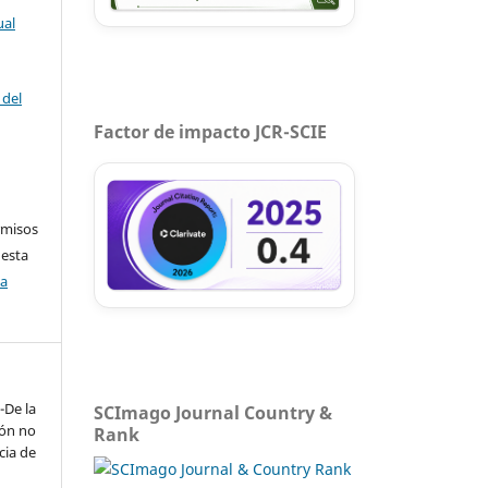
ual
 del
Factor de impacto JCR-SCIE
rmisos
 esta
ca
-De la
SCImago Journal Country &
ión no
Rank
cia de
e