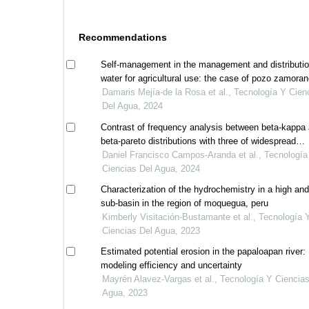
Recommendations
Self-management in the management and distributio
water for agricultural use: the case of pozo zamoran
hidalgo, mexico
Damaris Mejía-de la Rosa et al., Tecnología Y Cien
Del Agua, 2024
Contrast of frequency analysis between beta-kappa
beta-pareto distributions with three of widespread
application
Daniel Francisco Campos-Aranda et al., Tecnología
Ciencias Del Agua, 2024
Characterization of the hydrochemistry in a high an
sub-basin in the region of moquegua, peru
Kimberly Visitación-Bustamante et al., Tecnología 
Ciencias Del Agua, 2023
Estimated potential erosion in the papaloapan river:
modeling efficiency and uncertainty
Mayrén Alavez-Vargas et al., Tecnología Y Ciencia
Agua, 2023