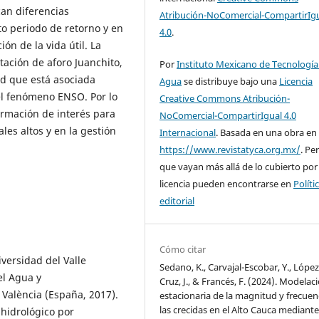
can diferencias
Atribución-NoComercial-CompartirIg
rto periodo de retorno y en
4.0
.
ón de la vida útil. La
tación de aforo Juanchito,
Por
Instituto Mexicano de Tecnología
d que está asociada
Agua
se distribuye bajo una
Licencia
el fenómeno ENSO. Por lo
Creative Commons Atribución-
ormación de interés para
NoComercial-CompartirIgual 4.0
les altos y en la gestión
Internacional
. Basada en una obra en
https://www.revistatyca.org.mx/
. Pe
que vayan más allá de lo cubierto por
licencia pueden encontrarse en
Políti
editorial
Cómo citar
versidad del Valle
Sedano, K., Carvajal-Escobar, Y., López
el Agua y
Cruz, J., & Francés, F. (2024). Modelac
 València (España, 2017).
estacionaria de la magnitud y frecuen
las crecidas en el Alto Cauca mediant
 hidrológico por