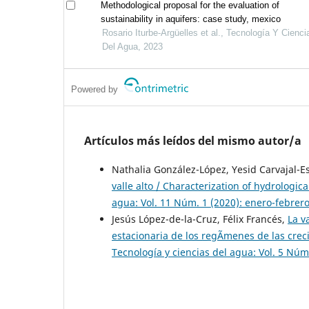
Methodological proposal for the evaluation of
sustainability in aquifers: case study, mexico
Rosario Iturbe-Argüelles et al., Tecnología Y Cienci
Del Agua, 2023
Powered by
Artículos más leídos del mismo autor/a
Nathalia González-López, Yesid Carvajal-E
valle alto / Characterization of hydrologic
agua: Vol. 11 Núm. 1 (2020): enero-febrer
Jesús López-de-la-Cruz, Félix Francés,
La v
estacionaria de los regÃ­menes de las crec
Tecnología y ciencias del agua: Vol. 5 Núm