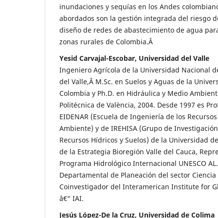
inundaciones y sequías en los Andes colombian
abordados son la gestión integrada del riesgo d
diseño de redes de abastecimiento de agua p
zonas rurales de Colombia.Â
Yesid Carvajal-Escobar, Universidad del Valle
Ingeniero Agrícola de la Universidad Nacional 
del Valle,Â M.Sc. en Suelos y Aguas de la Unive
Colombia y Ph.D. en Hidráulica y Medio Ambiente
Politécnica de València, 2004. Desde 1997 es Pro
EIDENAR (Escuela de Ingeniería de los Recursos 
Ambiente) y de IREHISA (Grupo de Investigación
Recursos Hídricos y Suelos) de la Universidad del
de la Estrategia Bioregión Valle del Cauca, Repre
Programa Hidrológico Internacional UNESCO AL.
Departamental de Planeación del sector Ciencia 
Coinvestigador del Interamerican Institute for
â€“ IAI.
Jesús López-De la Cruz, Universidad de Colima