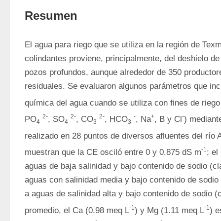
Resumen
El agua para riego que se utiliza en la región de Tex
colindantes proviene, principalmente, del deshielo de 
pozos profundos, aunque alrededor de 350 productor
residuales. Se evaluaron algunos parámetros que inci
química del agua cuando se utiliza con fines de rieg
2-
2-
2-
-
+
-
PO
, SO
, CO
, HCO
, Na
, B y Cl
) mediante
4
4
3
3
realizado en 28 puntos de diversos afluentes del río 
-1
muestran que la CE osciló entre 0 y 0.875 dS m
; e
aguas de baja salinidad y bajo contenido de sodio (c
aguas con salinidad media y bajo contenido de sodio 
a aguas de salinidad alta y bajo contenido de sodio (
-1
-1
promedio, el Ca (0.98 meq L
) y Mg (1.11 meq L
) e