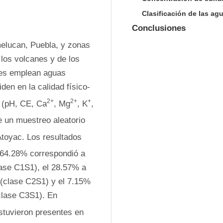
Clasificación de las ag
Conclusiones
melucan, Puebla, y zonas 
los volcanes y de los 
es emplean aguas 
den en la calidad físico-
2+
2+
+
o (pH, CE, Ca
, Mg
, K
, 
 un muestreo aleatorio 
Atoyac. Los resultados 
l 64.28% correspondió a 
lase C1S1), el 28.57% a 
(clase C2S1) y el 7.15% 
clase C3S1). En 
stuvieron presentes en 