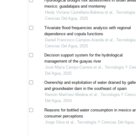
Hydrological drought risk assessment in urban areas
mexico: guadalajara and monterrey
Heidy Viviana Castellano-Bahena et al., Tecnología
Ciencias Del Agua, 2025
Trivariate flood frequencies analysis with regional
dependence and copula functions
Daniel Francisco Campos-Aranda et al., Tecnología
Ciencias Del Agua, 2025
Decision support system for the hydrological
management of the guayas river
José María Campo-Carrera et al., Tecnología Y Cie
Del Agua, 2025
Ownership and exploitation of water drained by galle
and groundwater dam in the southeast of spain
Ramón Martínez-Medina et al., Tecnología Y Cienc
Del Agua, 2024
Reasons for bottled water consumption in mexico a
consumer perceptions
Jorge Silva et al., Tecnología Y Ciencias Del Agua,