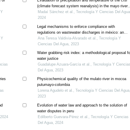
 of
Evaluation of precipitation and temperature of the cfsr
(climate forecast system reanalysis) in the mayo river
 Y
basin
Madaí Sánchez et al., Tecnología Y Ciencias Del Agua
2024
Legal mechanisms to enforce compliance with
regulations on wastewater discharges in méxico: an
 Y
evaluation for baja california sur
Ana Teresa Valdivia-Alvarado et al., Tecnología Y
Ciencias Del Agua, 2023
Water grabbing risk index: a methodological proposal fo
water justice
ncias
Guadalupe Azuara-García et al., Tecnología Y Ciencia
Del Agua, 2023
ries
Physicochemical quality of the mulato river in mocoa
putumayo-colombia
ias
Lorena Agudelo et al., Tecnología Y Ciencias Del Agua
2023
nd
Evolution of water law and approach to the solution of
water disputes in peru
 2024
Edilberto Guevara-Pérez et al., Tecnología Y Ciencias
Del Agua, 2024