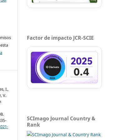
Factor de impacto JCR-SCIE
rmisos
 esta
ca
, I.,
, V.
n
B.
SCImago Journal Country &
335-
Rank
2021-