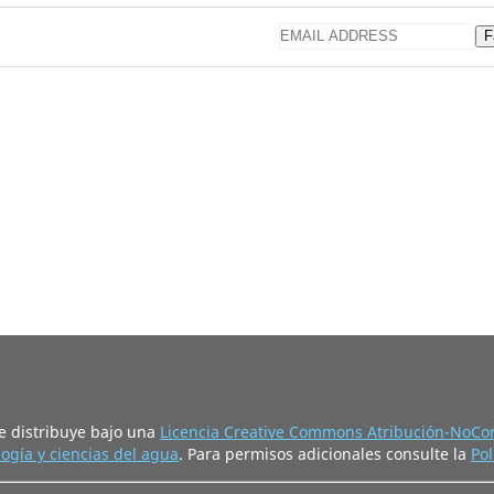
F
e distribuye bajo una
Licencia Creative Commons Atribución-NoCom
ogía y ciencias del agua
. Para permisos adicionales consulte la
Pol