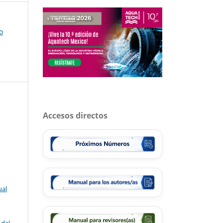
o
Accesos directos
ual
 del