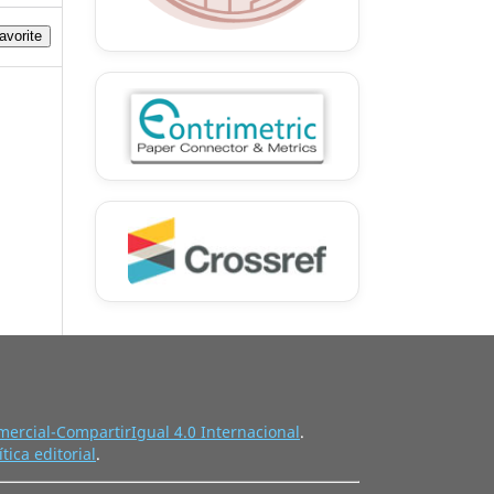
avorite
ercial-CompartirIgual 4.0 Internacional
.
ítica editorial
.