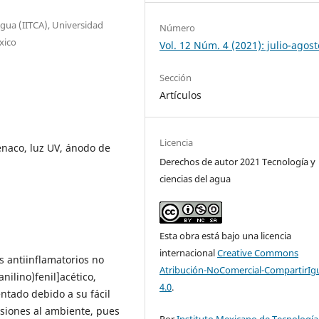
Agua (IITCA), Universidad
Número
xico
Vol. 12 Núm. 4 (2021): julio-agost
Sección
Artículos
Licencia
enaco, luz UV, ánodo de
Derechos de autor 2021 Tecnología y
ciencias del agua
Esta obra está bajo una licencia
internacional
Creative Commons
 antiinflamatorios no
Atribución-NoComercial-CompartirIg
anilino)fenil]acético,
4.0
.
ntado debido a su fácil
siones al ambiente, pues
Por
Instituto Mexicano de Tecnología