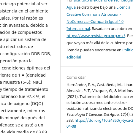
n riesgo potencial al ser
Agua
se distribuye bajo una
Licencia
istencia en el ambiente
Creative Commons Atribución-
ales. Por tal razón es
NoComercial-CompartirIgual 4.0
ación avanzada, debido a
Internacional
. Basada en una obra en
dación de compuestos
https://www.revistatyca.org.mx/
. Pe
ue aplicar un sistema de
que vayan más allá de lo cubierto por
ndo electrodos de
licencia pueden encontrarse en
Políti
a configuración DDB-DDB,
editorial
operación para la
s condiciones óptimas del
riente de 1 A (densidad
Cómo citar
la muestra (5-6); NaCl
Hernández, E. A., Castañeda, M., Linares
 y tiempo de tratamiento
Almazán, P. T., Vázquez, G., & Martínez
lofenaco fue 97.8 %, el
(2021). Tratamiento del diclofenaco e
solución acuosa mediante electro-
mica de oxígeno (DQO)
oxidación utilizando electrodos de DD
spectivamente, mientras
Tecnología Y Ciencias Del Agua
,
12
(4), 
 disminuyó después del
383.
https://doi.org/10.24850/j-tyca-
ofenaco se ajustó a un
04-08
de vida media de 63.89