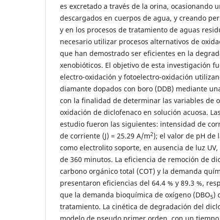
es excretado a través de la orina, ocasionando u
descargados en cuerpos de agua, y creando pers
y en los procesos de tratamiento de aguas residu
necesario utilizar procesos alternativos de oxid
que han demostrado ser eficientes en la degra
xenobióticos. El objetivo de esta investigación f
electro-oxidación y fotoelectro-oxidación utiliza
diamante dopados con boro (DDB) mediante un
con la finalidad de determinar las variables de 
oxidación de diclofenaco en solución acuosa. La
estudio fueron las siguientes: intensidad de cor
2
de corriente (J) = 25.29 A/m
); el valor de pH de 
como electrolito soporte, en ausencia de luz UV,
de 360 minutos. La eficiencia de remoción de dic
carbono orgánico total (COT) y la demanda quí
presentaron eficiencias del 64.4 % y 89.3 %, re
que la demanda bioquímica de oxígeno (DBO
)
5
tratamiento. La cinética de degradación del dicl
modelo de pseudo primer orden, con un tiempo 