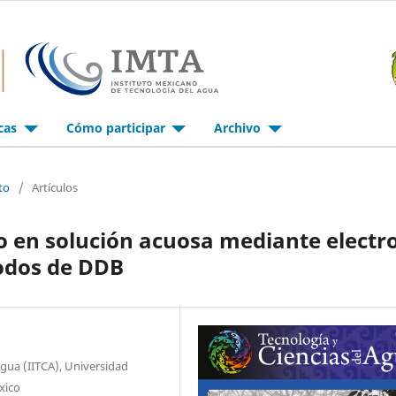
icas
Cómo participar
Archivo
to
/
Artículos
o en solución acuosa mediante electr
rodos de DDB
Agua (IITCA), Universidad
xico