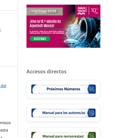
-
Accesos directos
 del
rmisos
 esta
ca