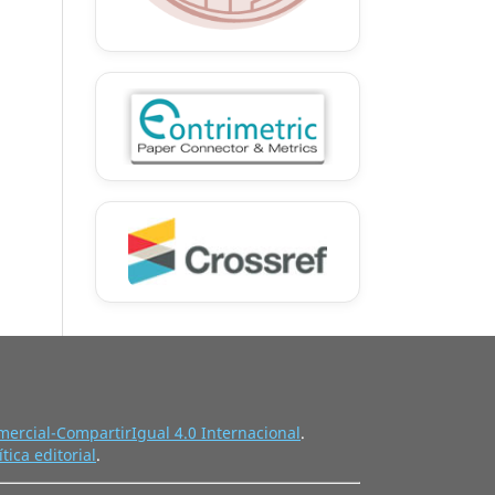
ercial-CompartirIgual 4.0 Internacional
.
ítica editorial
.