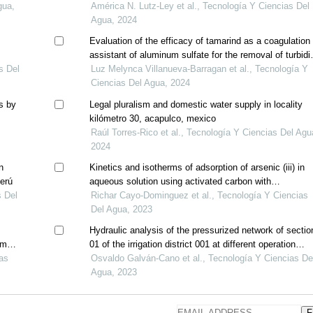
gua,
mexican households
América N. Lutz-Ley et al., Tecnología Y Ciencias Del
Agua, 2024
Evaluation of the efficacy of tamarind as a coagulation
assistant of aluminum sulfate for the removal of turbidi
s Del
in water for human consumption
Luz Melynca Villanueva-Barragan et al., Tecnología Y
Ciencias Del Agua, 2024
ns by
Legal pluralism and domestic water supply in locality
kilómetro 30, acapulco, mexico
Raúl Torres-Rico et al., Tecnología Y Ciencias Del Agu
2024
n
Kinetics and isotherms of adsorption of arsenic (iii) in
perú
aqueous solution using activated carbon with
s Del
nanoporous structure obtained from organic sewage
Richar Cayo-Dominguez et al., Tecnología Y Ciencias
sludge
Del Agua, 2023
Hydraulic analysis of the pressurized network of sectio
tment
01 of the irrigation district 001 at different operation
ias
scenarios
Osvaldo Galván-Cano et al., Tecnología Y Ciencias De
Agua, 2023
F