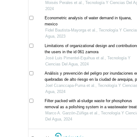
Moisés Perales et al., Tecnología Y Ciencias Del A
2024
Econometric analysis of water demand in tijuana,
mexico
Fidel Bautista-Mayorga et al., Tecnología Y Ciencia
Agua, 2023
Limitations of organizational design and contributio
the users in the id 061 zamora
José Luis Pimentel-Equihua et al., Tecnología Y
Ciencias Del Agua, 2024
Análisis y prevención del peligro por inundaciones e
quebradas de alto riesgo en la ciudad de arequipa, 
Joel Ccanccapa-Puma et al., Tecnología Y Ciencia
Agua, 2024
Filter packed with al-sludge waste for phosphorus
removal as a polishing system in a wastewater trea
plant
Marco A. Garzón-Zúñiga et al., Tecnología Y Cienc
Del Agua, 2024