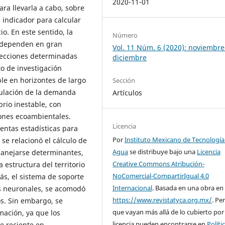
2020-11-01
ra llevarla a cabo, sobre
 indicador para calcular
o. En este sentido, la
Número
al dependen en gran
Vol. 11 Núm. 6 (2020): noviembre
yecciones determinadas
diciembre
o de investigación
le en horizontes de largo
Sección
ulación de la demanda
Artículos
rio inestable, con
siones ecoambientales.
Licencia
entas estadísticas para
Por
Instituto Mexicano de Tecnología
 se relacionó el cálculo de
Agua
se distribuye bajo una
Licencia
anejarse determinantes,
Creative Commons Atribución-
 estructura del territorio
NoComercial-CompartirIgual 4.0
s, el sistema de soporte
Internacional
. Basada en una obra en
es neuronales, se acomodó
https://www.revistatyca.org.mx/
. Pe
os. Sin embargo, se
que vayan más allá de lo cubierto por
mación, ya que los
licencia pueden encontrarse en
Políti
e reciente en