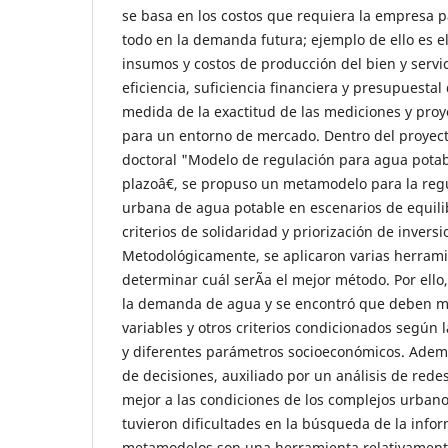
se basa en los costos que requiera la empresa pa
todo en la demanda futura; ejemplo de ello es el
insumos y costos de producción del bien y servici
eficiencia, suficiencia financiera y presupuest
medida de la exactitud de las mediciones y pro
para un entorno de mercado. Dentro del proyect
doctoral "Modelo de regulación para agua potab
plazoâ€, se propuso un metamodelo para la reg
urbana de agua potable en escenarios de equilib
criterios de solidaridad y priorización de inver
Metodológicamente, se aplicaron varias herrami
determinar cuál serÃ­a el mejor método. Por ello,
la demanda de agua y se encontró que deben m
variables y otros criterios condicionados según la
y diferentes parámetros socioeconómicos. Ademá
de decisiones, auxiliado por un análisis de red
mejor a las condiciones de los complejos urban
tuvieron dificultades en la búsqueda de la infor
metamodelos son una herramienta relativament