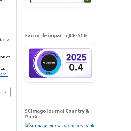
Factor de impacto JCR-SCIE
ta de
ion of
.
244-
2020-
SCImago Journal Country &
Rank