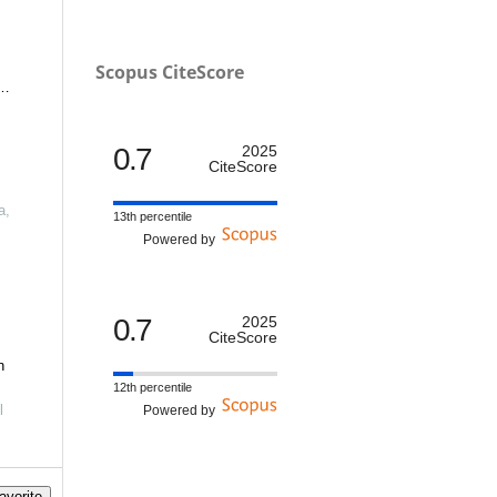
Scopus CiteScore
ty
0.7
2025
CiteScore
a,
13th percentile
Powered by
0.7
2025
CiteScore
n
12th percentile
l
Powered by
avorite