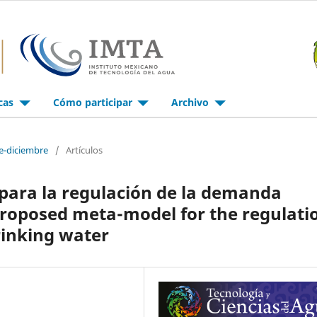
icas
Cómo participar
Archivo
e-diciembre
/
Artículos
ara la regulación de la demanda
Proposed meta-model for the regulati
rinking water