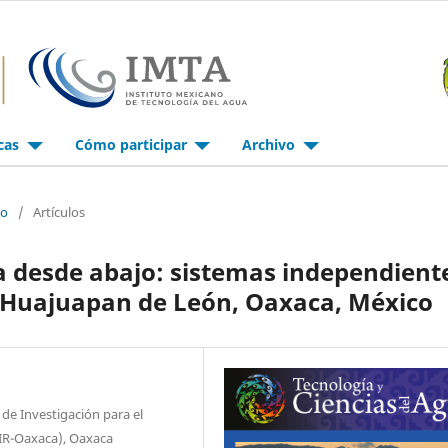
icas
Cómo participar
Archivo
io
/
Artículos
a desde abajo: sistemas independient
e Huajuapan de León, Oaxaca, México
o de Investigación para el
DIR-Oaxaca), Oaxaca