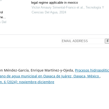
legal regime applicable in mexico
Victor Amaury Simental-Franco et al., Tecnología Y
rol
Ciencias Del Agua, 2024
the
s Del
F
men Méndez-García, Enrique Martínez-y-Ojeda,
Procesos hidropolíti
tano de agua municipal en Oaxaca de Juárez, Oaxaca, México
,
úm. 6 (2024): noviembre-diciembre