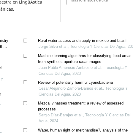
estra en LingüÃ­stica
pánicas.
istry
Rural water access and supply in mexico and brazil
 the
Jorge Silva et al., Tecnología Y Ciencias Del Agua, 20
Machine learning algorithms for classifying flood areas
from synthetic aperture radar images
of
Juan Pablo Ambrosio-Ambrosio et al., Tecnología Y
Ciencias Del Agua, 2023
 Y
Review of potentially harmful cyanobacteria
Cesar Alejandro Zamora-Barrios et al., Tecnología Y
n
Ciencias Del Agua, 2023
Mezcal vinasses treatment: a review of assessed
Y
processes
Sergio Díaz-Barajas et al., Tecnología Y Ciencias Del
Agua, 2024
Water, human right or merchandise?, analysis of the
as