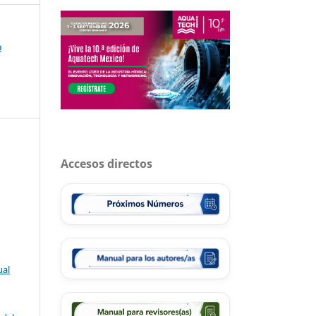
o
Accesos directos
ual