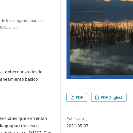
o de Investigación para el
IR-Oaxaca)
ua, gobernanza desde
 saneamiento básico
PDF
PDF (Inglés)
 tensiones que enfrentan
Publicado
 Huajuapan de León,
2021-05-07
 la gobernanza (MAG). Con