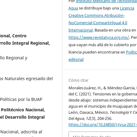
Por
Instituto Mexicano de Tecnología
Agua
se distribuye bajo una
Licencia
Creative Commons Atribución-
NoComercial-CompartirIgual 4.0
Internacional
. Basada en una obra en
ional, Centro
https://www.revistatyca.org.mx/
. Pe
rrollo Integral Regional,
que vayan más allá de lo cubierto por
licencia pueden encontrarse en
Políti
lo Regional y
editorial
os Naturales egresado del
Cómo citar
Morales-Juárez, H., & Méndez-García, 
del C. (2021). Tensiones en la gobern
Políticas por la BUAP
desde abajo: sistemas independiente
agua en el municipio de Huajuapan d
 Politécnico Nacional,
León, Oaxaca, México.
Tecnología Y Ci
el Desarrollo Integral
Del Agua
,
12
(3), 204-256.
https://doi.org/10.24850/j-tyca-2021
 Nacional, adscrita al
Más formatos de cita