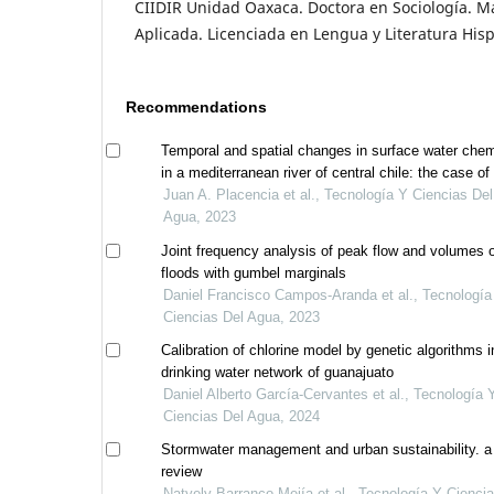
CIIDIR Unidad Oaxaca. Doctora en Sociología. Ma
Aplicada. Licenciada en Lengua y Literatura His
Recommendations
Temporal and spatial changes in surface water chem
in a mediterranean river of central chile: the case of
mataquito river (~35°s)
Juan A. Placencia et al., Tecnología Y Ciencias Del
Agua, 2023
Joint frequency analysis of peak flow and volumes 
floods with gumbel marginals
Daniel Francisco Campos-Aranda et al., Tecnología
Ciencias Del Agua, 2023
Calibration of chlorine model by genetic algorithms i
drinking water network of guanajuato
Daniel Alberto García-Cervantes et al., Tecnología 
Ciencias Del Agua, 2024
Stormwater management and urban sustainability. a
review
Natyely Barranco-Mejía et al., Tecnología Y Cienci