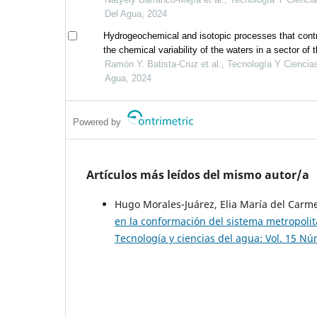
Del Agua, 2024
Hydrogeochemical and isotopic processes that cont
the chemical variability of the waters in a sector of 
región carbonífera aquifer, coahuila
Ramón Y. Batista-Cruz et al., Tecnología Y Ciencia
Agua, 2024
Powered by
Artículos más leídos del mismo autor/a
Hugo Morales-Juárez, Elia María del Car
en la conformación del sistema metropoli
Tecnología y ciencias del agua: Vol. 15 N