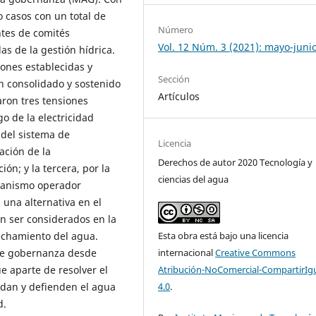
o casos con un total de
Número
ntes de comités
Vol. 12 Núm. 3 (2021): mayo-juni
s de la gestión hídrica.
iones establecidas y
Sección
n consolidado y sostenido
Artículos
aron tres tensiones
o de la electricidad
 del sistema de
Licencia
ación de la
Derechos de autor 2020 Tecnología y
ón; y la tercera, por la
ciencias del agua
rganismo operador
 una alternativa en el
n ser considerados en la
echamiento del agua.
Esta obra está bajo una licencia
 de gobernanza desde
internacional
Creative Commons
e aparte de resolver el
Atribución-NoComercial-CompartirIg
idan y defienden el agua
4.0
.
d.