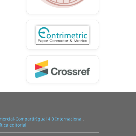
ercial-CompartirIgual 4.0 Internacional
.
ítica editorial
.