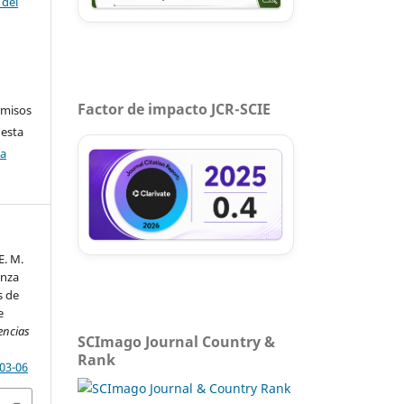
 del
Factor de impacto JCR-SCIE
rmisos
 esta
ca
E. M.
anza
s de
e
encias
SCImago Journal Country &
Rank
-03-06