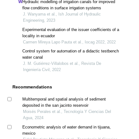
Hydraulic modelling of irrigation canals for improved
flow conditions in surface irrigation systems
J. Wanyama et al., Ish Journal of Hydraulic
Engineering, 2023
Experimental evaluation of the issuer coefficients of a
locality in ecuador
Carmen Mireya Lapo Pauta et al., Iocag 2022, 2022
Control system for automation of a didactic testbench
water canal
J. M. Gutiérrez-Villalobos et al., Revista De
Ingeniería Civil, 2022
Recommendations
Multitemporal and spatial analysis of sediment
deposited in the san jacinto reservoir
Moisés Perales et al., Tecnología Y Ciencias Del
Agua, 2024
Econometric analysis of water demand in tijuana,
mexico