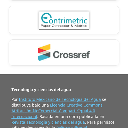
Tecnología y ciencias del agua
Por
Instituto Mexicano de Tecnología del Agua
se
distribuye bajo una
Licencia Creative Commons
Atribución-NoComercial-CompartirIgual 4.0
Internacional
. Basada en una obra publicada en
Revista Tecnología y ciencias del agua
. Para permisos
adicionales consulte la
Política editorial
.