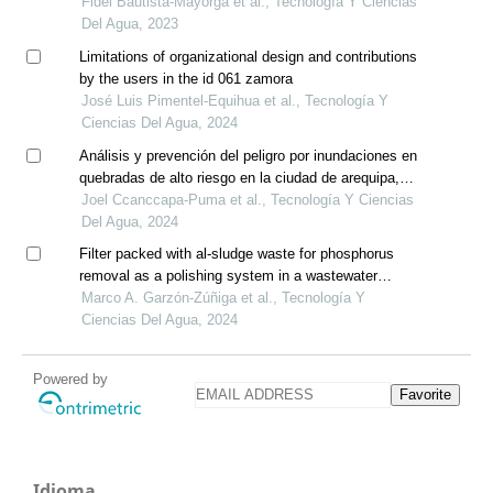
Fidel Bautista-Mayorga et al., Tecnología Y Ciencias
Del Agua, 2023
Limitations of organizational design and contributions
by the users in the id 061 zamora
José Luis Pimentel-Equihua et al., Tecnología Y
Ciencias Del Agua, 2024
Análisis y prevención del peligro por inundaciones en
quebradas de alto riesgo en la ciudad de arequipa,
perú
Joel Ccanccapa-Puma et al., Tecnología Y Ciencias
Del Agua, 2024
Filter packed with al-sludge waste for phosphorus
removal as a polishing system in a wastewater
treatment plant
Marco A. Garzón-Zúñiga et al., Tecnología Y
Ciencias Del Agua, 2024
Powered by
Favorite
Idioma