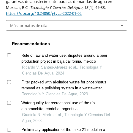
garantÃ­as de abastecimiento para las demandas de agua en
Mexicali, B.C .
Tecnología Y Ciencias Del Agua
,
13
(1), 49-88.
https://doi.org/10.24850/j-tyca-2022-01-02
Más formatos de cita
Recommendations
Rule of law and water use. disputes around a beer
production project in baja california, mexico
Ricardo V. Santes-Álvarez et al., Tecnología Y
Ciencias Del Agua, 2024
Filter packed with al-sludge waste for phosphorus
removal as a polishing system in a wastewater
treatment plant
Tecnología Y Ciencias Del Agua, 2023
Water quality for recreational use of the río
ctalamochita, córdoba, argentina
Graciela N. Marín et al., Tecnología Y Ciencias Del
Agua, 2023
Preliminary application of the mike 21 model in a