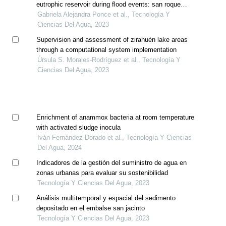
eutrophic reservoir during flood events: san roque
reservoir case, argentina
Gabriela Alejandra Ponce et al., Tecnología Y
Ciencias Del Agua, 2023
Supervision and assessment of zirahuén lake areas
through a computational system implementation
Úrsula S. Morales-Rodríguez et al., Tecnología Y
Ciencias Del Agua, 2023
Enrichment of anammox bacteria at room temperature
with activated sludge inocula
Iván Fernández-Dorado et al., Tecnología Y Ciencias
Del Agua, 2024
Indicadores de la gestión del suministro de agua en
zonas urbanas para evaluar su sostenibilidad
Tecnología Y Ciencias Del Agua, 2023
Análisis multitemporal y espacial del sedimento
depositado en el embalse san jacinto
Tecnología Y Ciencias Del Agua, 2023