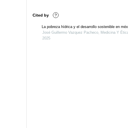
Cited by
?
La pobreza hídrica y el desarrollo sostenible en méx
José Guillermo Vazquez Pacheco, Medicina Y Étic
2025