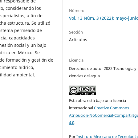
ial responsable de
co, considerando los
Número
pecialistas, a fin de
Vol. 13 Núm. 3 (2022): mayo-juni
ha estructura. Se utilizó
 sistema permeado de
Sección
ncia, capacidades
Artículos
hesión social y un bajo
ídrica en México. Se
de formación y gestión de
Licencia
ocimiento hídrico,
Derechos de autor 2022 Tecnología y
ilidad ambiental.
ciencias del agua
Esta obra está bajo una licencia
internacional
Creative Commons
Atribución-NoComercial-CompartirIg
4.0
.
Por
Instituto Mexicano de Tecnología