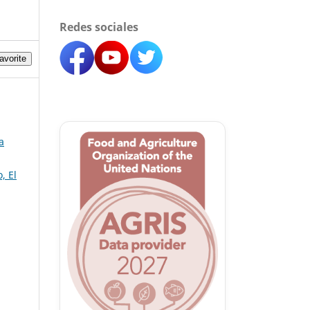
Redes sociales
avorite
a
, El