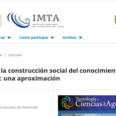
icas
Cómo participar
Archivo
io
/
Artículos
 la construcción social del conocimien
co: una aproximación
 Estudios del Desarrollo