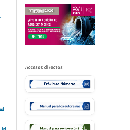
o
Accesos directos
ual
 del