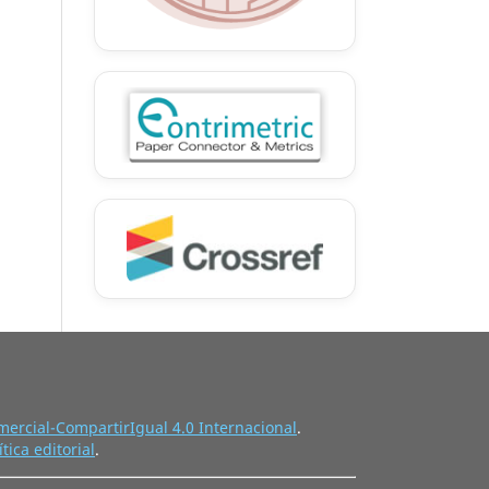
ercial-CompartirIgual 4.0 Internacional
.
ítica editorial
.