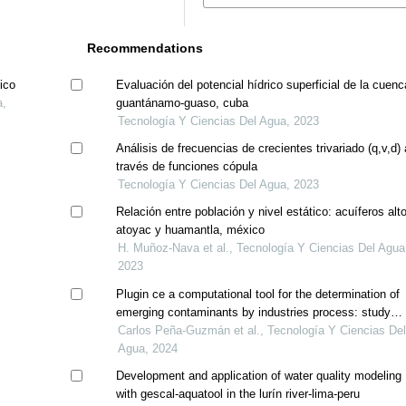
Recommendations
ico
Evaluación del potencial hídrico superficial de la cuenc
a,
guantánamo-guaso, cuba
Tecnología Y Ciencias Del Agua, 2023
Análisis de frecuencias de crecientes trivariado (q,v,d) 
través de funciones cópula
Tecnología Y Ciencias Del Agua, 2023
Relación entre población y nivel estático: acuíferos alto
atoyac y huamantla, méxico
H. Muñoz-Nava et al., Tecnología Y Ciencias Del Agua
2023
Plugin ce a computational tool for the determination of
emerging contaminants by industries process: study
case study for the city of bogotá-colombia
Carlos Peña-Guzmán et al., Tecnología Y Ciencias De
Agua, 2024
Development and application of water quality modeling
with gescal-aquatool in the lurín river-lima-peru