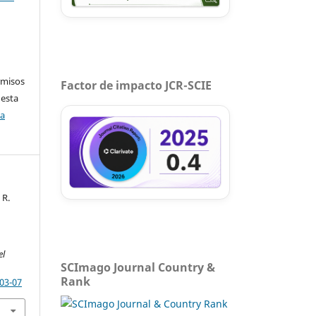
rmisos
Factor de impacto JCR-SCIE
 esta
ca
 R.
el
SCImago Journal Country &
Rank
-03-07