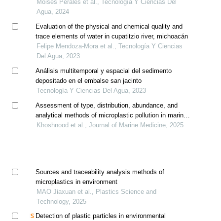
Moisés Perales et al., Tecnología Y Ciencias Del
Agua, 2024
Evaluation of the physical and chemical quality and
trace elements of water in cupatitzio river, michoacán
Felipe Mendoza-Mora et al., Tecnología Y Ciencias
Del Agua, 2023
Análisis multitemporal y espacial del sedimento
depositado en el embalse san jacinto
Tecnología Y Ciencias Del Agua, 2023
Assessment of type, distribution, abundance, and
analytical methods of microplastic pollution in marine
environments
Khoshnood et al., Journal of Marine Medicine, 2025
Sources and traceability analysis methods of
microplastics in environment
MAO Jiaxuan et al., Plastics Science and
Technology, 2025
Detection of plastic particles in environmental