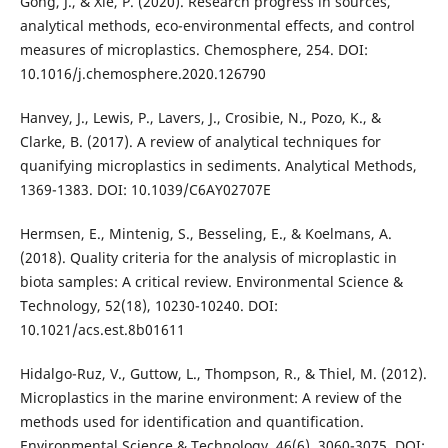
Gong, J., & Xie, P. (2020). Research progress in sources,
analytical methods, eco-environmental effects, and control
measures of microplastics. Chemosphere, 254. DOI:
10.1016/j.chemosphere.2020.126790
Hanvey, J., Lewis, P., Lavers, J., Crosibie, N., Pozo, K., &
Clarke, B. (2017). A review of analytical techniques for
quanifying microplastics in sediments. Analytical Methods,
1369-1383. DOI: 10.1039/C6AY02707E
Hermsen, E., Mintenig, S., Besseling, E., & Koelmans, A.
(2018). Quality criteria for the analysis of microplastic in
biota samples: A critical review. Environmental Science &
Technology, 52(18), 10230-10240. DOI:
10.1021/acs.est.8b01611
Hidalgo-Ruz, V., Guttow, L., Thompson, R., & Thiel, M. (2012).
Microplastics in the marine environment: A review of the
methods used for identification and quantification.
Environmental Science & Technology, 46(6), 3060-3075. DOI: