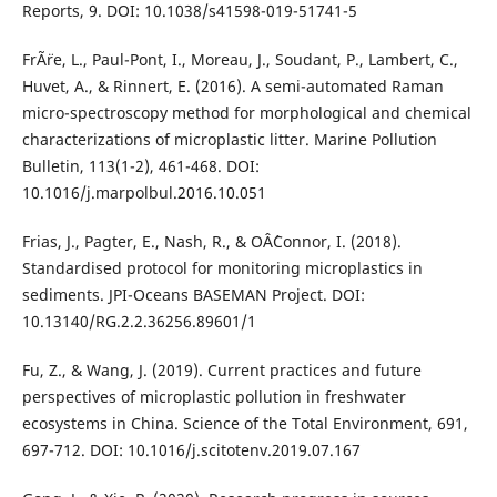
Reports, 9. DOI: 10.1038/s41598-019-51741-5
FrÃ¨re, L., Paul-Pont, I., Moreau, J., Soudant, P., Lambert, C.,
Huvet, A., & Rinnert, E. (2016). A semi-automated Raman
micro-spectroscopy method for morphological and chemical
characterizations of microplastic litter. Marine Pollution
Bulletin, 113(1-2), 461-468. DOI:
10.1016/j.marpolbul.2016.10.051
Frias, J., Pagter, E., Nash, R., & OÂ´Connor, I. (2018).
Standardised protocol for monitoring microplastics in
sediments. JPI-Oceans BASEMAN Project. DOI:
10.13140/RG.2.2.36256.89601/1
Fu, Z., & Wang, J. (2019). Current practices and future
perspectives of microplastic pollution in freshwater
ecosystems in China. Science of the Total Environment, 691,
697-712. DOI: 10.1016/j.scitotenv.2019.07.167