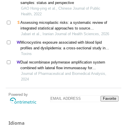
samples: status and perspective
GAO Hong-ying et al., Chinese Journal of Public
Health, 2022
Assessing microplastic risks: a systematic review of
integrated statistical approaches to source
identification and evaluation
Jabari et al., Iranian Journal of Health Sciences, 2026
Microcystins exposure associated with blood lipid
profiles and dyslipidemia: a cross-sectional study in
hunan province, china
Toxins
Dual recombinase polymerase amplification system
combined with lateral flow immunoassay for
simultaneous detection of staphylococcus aureus and
Journal of Pharmaceutical and Biomedical Analysis,
vibrio parahaemolyticus
2024
Powered by
Favorite
Idioma