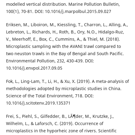
modelled vertical distribution. Marine Pollution Bulletin,
100(1), 70-81. DOI: 10.1016/j.marpolbul.2015.09.027
Eriksen, M., Liboiron, M., Kiessling, T., Charron, L., Alling, A.,
Lebreton, L., Richards, H., Roth, B., Ory, N.O., Hidalgo-Ruz,
V., Meerhoff, E., Box, C., Cummins, A., & Thiel, M. (2018).
Microplastic sampling with the AVANI trawl compared to
two neuston trawls in the Bay of Bengal and South Pacific.
Environmental Pollution, 232, 430-439. DOI:
10.1016/j.envpol.2017.09.05
Fok, L., Ling-Lam, T., Li, H., & Xu, X. (2019). A meta-analysis of
methodologies adopted by microplastic studies in China.
Science of the Total Environment, 718. DOI:
10.1016/j.scitotenv.2019.135371
Frei, S., Piehl, S., Gilfedder, B., LÃ¶der, M., Krutzke, J.,
Wilhelm, L., & Laforsch, C. (2019). Occurrence of
microplastics in the hyporheic zone of rivers. Scientific