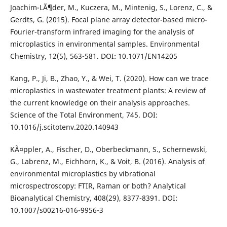
Joachim-LÃ¶der, M., Kuczera, M., Mintenig, S., Lorenz, C., &
Gerdts, G. (2015). Focal plane array detector-based micro-
Fourier-transform infrared imaging for the analysis of
microplastics in environmental samples. Environmental
Chemistry, 12(5), 563-581. DOI: 10.1071/EN14205
Kang, P., Ji, B., Zhao, Y., & Wei, T. (2020). How can we trace
microplastics in wastewater treatment plants: A review of
the current knowledge on their analysis approaches.
Science of the Total Environment, 745. DOI:
10.1016/j.scitotenv.2020.140943
KÃ¤ppler, A., Fischer, D., Oberbeckmann, S., Schernewski,
G., Labrenz, M., Eichhorn, K., & Voit, B. (2016). Analysis of
environmental microplastics by vibrational
microspectroscopy: FTIR, Raman or both? Analytical
Bioanalytical Chemistry, 408(29), 8377-8391. DOI:
10.1007/s00216-016-9956-3