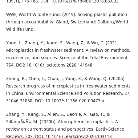
109(1), 178-183. DOI: 10.1016/j.marpolbul.2016.06.002
WWF, World Wildlife Fund. (2019). Solving plastic pollution
through accountability. Gland, Switzerland: Dalberg/World
Wildlife Fund.
Yang, L., Zhang, Y., Kang, S., Wang, Z., & Wu, C. (2021).
Microplastics in freshwater sediment: A review on methods,
occurrence, and sources. Science of the Total Environment,
754. DOI: 10.1016/j.scitotenv.2020.141948
Zhang, B., Chen, L., Chao, J., Yang, X., & Wang, Q. (2020a).
Research progress of microplastics in freshwater sediments
in China. Environmental Science and Pollution Research, 27,
31046-31060. DOI: 10.1007/s11356-020-09473-x
Zhang, Y., Kang, S., Allen, S., Deonie, A., Gao, T., &
SillanpÃ¤Ã¤, M. (2020b). Atmospheric microplastics: A
review on current status and perspectives. Earth-Science
Reviews, 203. DOI: 10.1016/j.earscirev.2020.103118