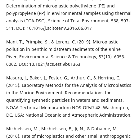
Determination of microplastic polyethylene (PE) and
polypropylene (PP) in environmental samples using thermal
analysis (TGA-DSC). Science of Total Environment, 568, 507-
511. DOI: 10.1016/j.scitotenv.2016.06.017
Mani, T., Primpke, S., & Lorenz, C. (2019). Microplastic
pollution in benthic midstream sediments of the Rhine
River. Environmental Science & Technology, 53(10), 6053-
6062. DOI: 10.1021/acs.est.9b01363
Masura, J., Baker, J., Foster, G., Arthur, C., & Herring, C.
(2015). Laboratory Methods for the Analysis of Microplastics
in the Marine Environment: Recommendations for
quantifying synthetic particles in waters and sediments.
NOAA Technical Memorandum NOS-ORyR-48. Washington,
DC, USA: National Oceanic and Atmospheric Administration.
Michielssen, M., Michielssen, E., Ji, N., & Duhaime, M.
(2016). Fate of microplastics and other small anthropogenic