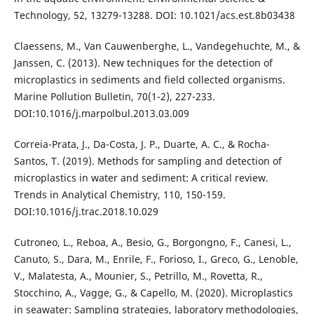
Technology, 52, 13279-13288. DOI: 10.1021/acs.est.8b03438
Claessens, M., Van Cauwenberghe, L., Vandegehuchte, M., &
Janssen, C. (2013). New techniques for the detection of
microplastics in sediments and field collected organisms.
Marine Pollution Bulletin, 70(1-2), 227-233.
DOI:10.1016/j.marpolbul.2013.03.009
Correia-Prata, J., Da-Costa, J. P., Duarte, A. C., & Rocha-
Santos, T. (2019). Methods for sampling and detection of
microplastics in water and sediment: A critical review.
Trends in Analytical Chemistry, 110, 150-159.
DOI:10.1016/j.trac.2018.10.029
Cutroneo, L., Reboa, A., Besio, G., Borgongno, F., Canesi, L.,
Canuto, S., Dara, M., Enrile, F., Forioso, I., Greco, G., Lenoble,
V., Malatesta, A., Mounier, S., Petrillo, M., Rovetta, R.,
Stocchino, A., Vagge, G., & Capello, M. (2020). Microplastics
in seawater: Sampling strategies, laboratory methodologies,