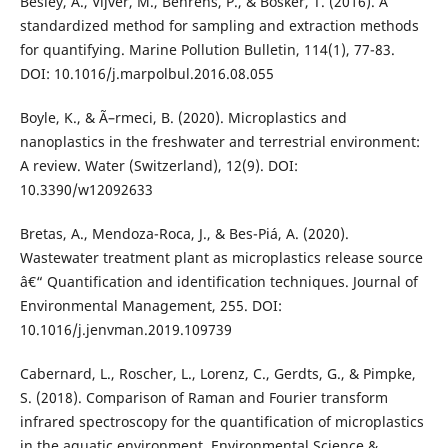
Besley, A., Vijver, M., Behrens, P., & Bosker, T. (2016). A
standardized method for sampling and extraction methods
for quantifying. Marine Pollution Bulletin, 114(1), 77-83.
DOI: 10.1016/j.marpolbul.2016.08.055
Boyle, K., & Ã–rmeci, B. (2020). Microplastics and
nanoplastics in the freshwater and terrestrial environment:
A review. Water (Switzerland), 12(9). DOI:
10.3390/w12092633
Bretas, A., Mendoza-Roca, J., & Bes-Piá, A. (2020).
Wastewater treatment plant as microplastics release source
â€“ Quantification and identification techniques. Journal of
Environmental Management, 255. DOI:
10.1016/j.jenvman.2019.109739
Cabernard, L., Roscher, L., Lorenz, C., Gerdts, G., & Pimpke,
S. (2018). Comparison of Raman and Fourier transform
infrared spectroscopy for the quantification of microplastics
in the aquatic environment. Environmental Science &