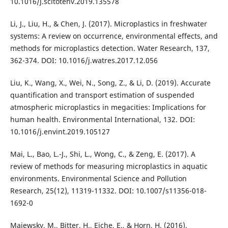
10.1016/j.scitotenv.2019.135578
Li, J., Liu, H., & Chen, J. (2017). Microplastics in freshwater
systems: A review on occurrence, environmental effects, and
methods for microplastics detection. Water Research, 137,
362-374. DOI: 10.1016/j.watres.2017.12.056
Liu, K., Wang, X., Wei, N., Song, Z., & Li, D. (2019). Accurate
quantification and transport estimation of suspended
atmospheric microplastics in megacities: Implications for
human health. Environmental International, 132. DOI:
10.1016/j.envint.2019.105127
Mai, L., Bao, L.-J., Shi, L., Wong, C., & Zeng, E. (2017). A
review of methods for measuring microplastics in aquatic
environments. Environmental Science and Pollution
Research, 25(12), 11319-11332. DOI: 10.1007/s11356-018-
1692-0
Majewsky, M., Bitter, H., Eiche, E., & Horn, H. (2016).