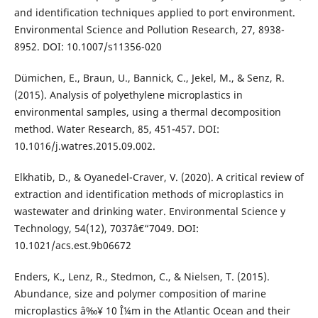
and identification techniques applied to port environment.
Environmental Science and Pollution Research, 27, 8938-
8952. DOI: 10.1007/s11356-020
Dümichen, E., Braun, U., Bannick, C., Jekel, M., & Senz, R.
(2015). Analysis of polyethylene microplastics in
environmental samples, using a thermal decomposition
method. Water Research, 85, 451-457. DOI:
10.1016/j.watres.2015.09.002.
Elkhatib, D., & Oyanedel-Craver, V. (2020). A critical review of
extraction and identification methods of microplastics in
wastewater and drinking water. Environmental Science y
Technology, 54(12), 7037â€“7049. DOI:
10.1021/acs.est.9b06672
Enders, K., Lenz, R., Stedmon, C., & Nielsen, T. (2015).
Abundance, size and polymer composition of marine
microplastics â‰¥ 10 Î¼m in the Atlantic Ocean and their