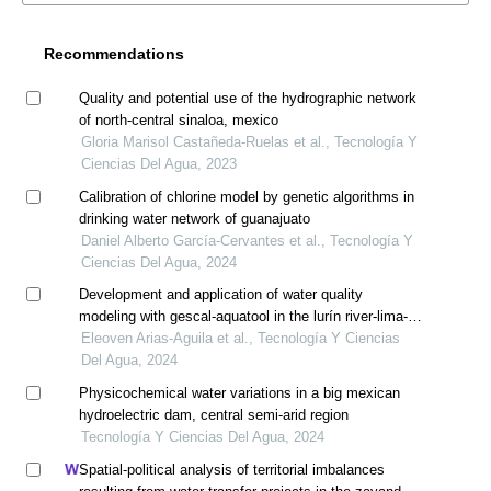
Recommendations
Quality and potential use of the hydrographic network
of north-central sinaloa, mexico
Gloria Marisol Castañeda-Ruelas et al., Tecnología Y
Ciencias Del Agua, 2023
Calibration of chlorine model by genetic algorithms in
drinking water network of guanajuato
Daniel Alberto García-Cervantes et al., Tecnología Y
Ciencias Del Agua, 2024
Development and application of water quality
modeling with gescal-aquatool in the lurín river-lima-
peru
Eleoven Arias-Aguila et al., Tecnología Y Ciencias
Del Agua, 2024
Physicochemical water variations in a big mexican
hydroelectric dam, central semi-arid region
Tecnología Y Ciencias Del Agua, 2024
Spatial-political analysis of territorial imbalances