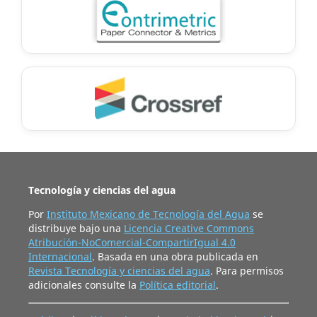
Tecnología y ciencias del agua
Por
Instituto Mexicano de Tecnología del Agua
se
distribuye bajo una
Licencia Creative Commons
Atribución-NoComercial-CompartirIgual 4.0
Internacional
. Basada en una obra publicada en
Revista Tecnología y ciencias del agua
. Para permisos
adicionales consulte la
Política editorial
.