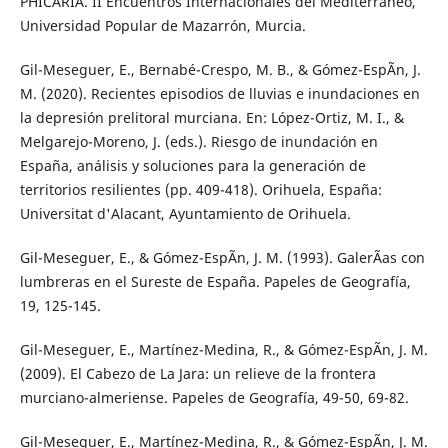
PHICARIA. II Encuentros Internacionales del Mediterráneo,
Universidad Popular de Mazarrón, Murcia.
Gil-Meseguer, E., Bernabé-Crespo, M. B., & Gómez-EspÃ­n, J.
M. (2020). Recientes episodios de lluvias e inundaciones en
la depresión prelitoral murciana. En: López-Ortiz, M. I., &
Melgarejo-Moreno, J. (eds.). Riesgo de inundación en
España, análisis y soluciones para la generación de
territorios resilientes (pp. 409-418). Orihuela, España:
Universitat d'Alacant, Ayuntamiento de Orihuela.
Gil-Meseguer, E., & Gómez-EspÃ­n, J. M. (1993). GalerÃ­as con
lumbreras en el Sureste de España. Papeles de Geografía,
19, 125-145.
Gil-Meseguer, E., Martínez-Medina, R., & Gómez-EspÃ­n, J. M.
(2009). El Cabezo de La Jara: un relieve de la frontera
murciano-almeriense. Papeles de Geografía, 49-50, 69-82.
Gil-Meseguer, E., Martínez-Medina, R., & Gómez-EspÃ­n, J. M.