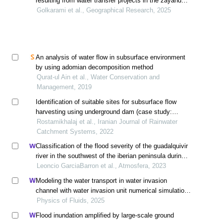
resulting from water transfer projects in the zayandeh
rud basin
Golkarami et al., Geographical Research, 2025
An analysis of water flow in subsurface environment
by using adomian decomposition method
Qurat‐ul Ain et al., Water Conservation and
Management, 2019
Identification of suitable sites for subsurface flow
harvesting using underground dam (case study:
border basins of torbat-e-jam county)
Rostamikhalaj et al., Iranian Journal of Rainwater
Catchment Systems, 2022
Classification of the flood severity of the guadalquivir
river in the southwest of the iberian peninsula during
the 13th to 19th centuries
Leoncio GarciaBarron et al., Atmosfera, 2023
Modeling the water transport in water invasion
channel with water invasion unit numerical simulation
based on intelligent proxies
Physics of Fluids, 2025
Flood inundation amplified by large-scale ground