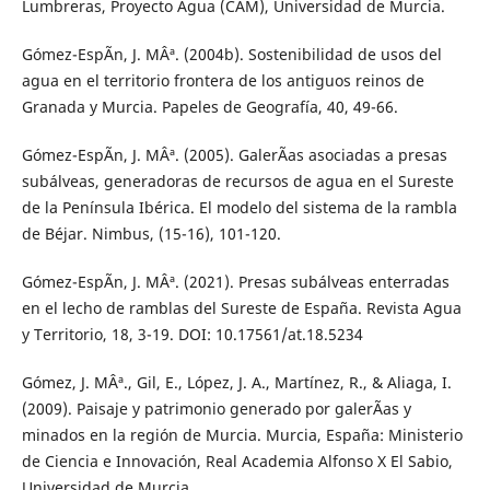
Lumbreras, Proyecto Agua (CAM), Universidad de Murcia.
Gómez-EspÃ­n, J. MÂª. (2004b). Sostenibilidad de usos del
agua en el territorio frontera de los antiguos reinos de
Granada y Murcia. Papeles de Geografía, 40, 49-66.
Gómez-EspÃ­n, J. MÂª. (2005). GalerÃ­as asociadas a presas
subálveas, generadoras de recursos de agua en el Sureste
de la Península Ibérica. El modelo del sistema de la rambla
de Béjar. Nimbus, (15-16), 101-120.
Gómez-EspÃ­n, J. MÂª. (2021). Presas subálveas enterradas
en el lecho de ramblas del Sureste de España. Revista Agua
y Territorio, 18, 3-19. DOI: 10.17561/at.18.5234
Gómez, J. MÂª., Gil, E., López, J. A., Martínez, R., & Aliaga, I.
(2009). Paisaje y patrimonio generado por galerÃ­as y
minados en la región de Murcia. Murcia, España: Ministerio
de Ciencia e Innovación, Real Academia Alfonso X El Sabio,
Universidad de Murcia.