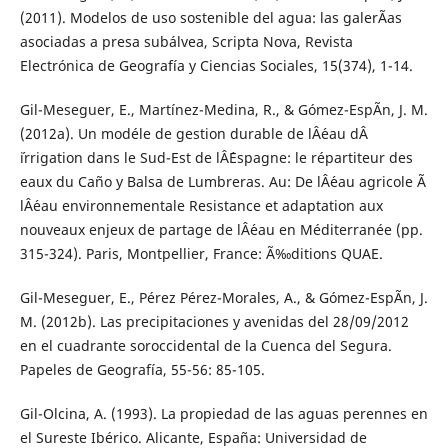
(2011). Modelos de uso sostenible del agua: las galerÃ­as
asociadas a presa subálvea, Scripta Nova, Revista
Electrónica de Geografía y Ciencias Sociales, 15(374), 1-14.
Gil-Meseguer, E., Martínez-Medina, R., & Gómez-EspÃ­n, J. M.
(2012a). Un modéle de gestion durable de lÂ´eau dÂ
´irrigation dans le Sud-Est de lÂ´Espagne: le répartiteur des
eaux du Caño y Balsa de Lumbreras. Au: De lÂ´eau agricole Ã
lÂ´eau environnementale Resistance et adaptation aux
nouveaux enjeux de partage de lÂ´eau en Méditerranée (pp.
315-324). Paris, Montpellier, France: Ã‰ditions QUAE.
Gil-Meseguer, E., Pérez Pérez-Morales, A., & Gómez-EspÃ­n, J.
M. (2012b). Las precipitaciones y avenidas del 28/09/2012
en el cuadrante soroccidental de la Cuenca del Segura.
Papeles de Geografía, 55-56: 85-105.
Gil-Olcina, A. (1993). La propiedad de las aguas perennes en
el Sureste Ibérico. Alicante, España: Universidad de