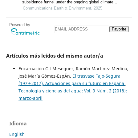
subsidence funnel under the ongoing global climate
change
Communications Earth & Environment, 2025
Powered by
Favorite
Artículos más leídos del mismo autor/a
Encarnación Gil-Meseguer, Ramón Martínez-Medina,
José María Gómez-EspÃ­n,
El trasvase Tajo-Segura
(1979-2017). Actuaciones para su futuro en España
,
Tecnología y ciencias del agua: Vol. 9 Núm. 2 (2018):
marzo-abril
Idioma
English