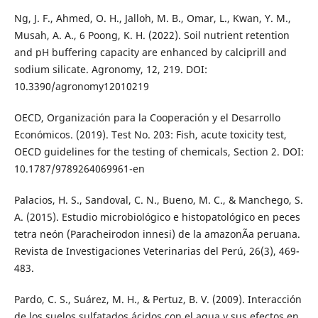
Ng, J. F., Ahmed, O. H., Jalloh, M. B., Omar, L., Kwan, Y. M.,
Musah, A. A., 6 Poong, K. H. (2022). Soil nutrient retention
and pH buffering capacity are enhanced by calciprill and
sodium silicate. Agronomy, 12, 219. DOI:
10.3390/agronomy12010219
OECD, Organización para la Cooperación y el Desarrollo
Económicos. (2019). Test No. 203: Fish, acute toxicity test,
OECD guidelines for the testing of chemicals, Section 2. DOI:
10.1787/9789264069961-en
Palacios, H. S., Sandoval, C. N., Bueno, M. C., & Manchego, S.
A. (2015). Estudio microbiológico e histopatológico en peces
tetra neón (Paracheirodon innesi) de la amazonÃ­a peruana.
Revista de Investigaciones Veterinarias del Perú, 26(3), 469-
483.
Pardo, C. S., Suárez, M. H., & Pertuz, B. V. (2009). Interacción
de los suelos sulfatados ácidos con el agua y sus efectos en