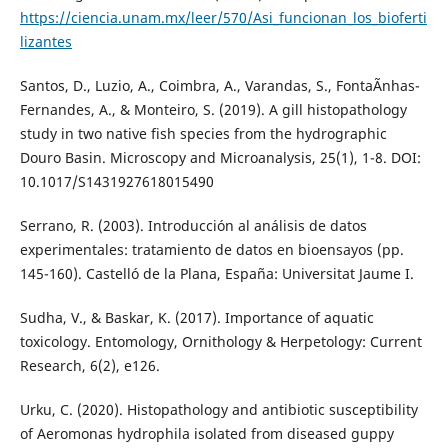
https://ciencia.unam.mx/leer/570/Asi_funcionan_los_bioferti
lizantes
Santos, D., Luzio, A., Coimbra, A., Varandas, S., FontaÃ­nhas-
Fernandes, A., & Monteiro, S. (2019). A gill histopathology
study in two native fish species from the hydrographic
Douro Basin. Microscopy and Microanalysis, 25(1), 1-8. DOI:
10.1017/S1431927618015490
Serrano, R. (2003). Introducción al análisis de datos
experimentales: tratamiento de datos en bioensayos (pp.
145-160). Castelló de la Plana, España: Universitat Jaume I.
Sudha, V., & Baskar, K. (2017). Importance of aquatic
toxicology. Entomology, Ornithology & Herpetology: Current
Research, 6(2), e126.
Urku, C. (2020). Histopathology and antibiotic susceptibility
of Aeromonas hydrophila isolated from diseased guppy