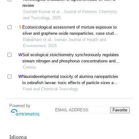
review
Susheel Kumar et al., Journal of Forensic Chemistry
and Toxicology, 2025
Ecotoxicological assessment of mixture exposure to
silver and graphene oxide nanoparticles, case study:
histopathology effects of gill and intestine tissues of
Babakhani et al., Iranian Journal of Health and
guppy fish (poecilia reticulata)
Environment, 2025
Soil ecological stoichiometry synchronously regulates
stream nitrogen and phosphorus concentrations and
ratios
Catena
Neurodevelopmental toxicity of alumina nanoparticles
to zebrafish larvae: toxic effects of particle sizes and
ions
Food and Chemical Toxicology
Powered by
Favorite
Idioma