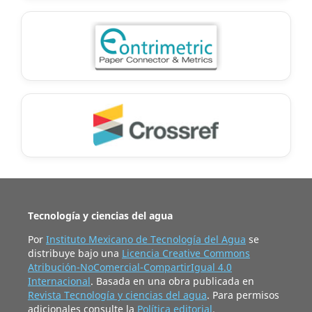
Tecnología y ciencias del agua
Por
Instituto Mexicano de Tecnología del Agua
se
distribuye bajo una
Licencia Creative Commons
Atribución-NoComercial-CompartirIgual 4.0
Internacional
. Basada en una obra publicada en
Revista Tecnología y ciencias del agua
. Para permisos
adicionales consulte la
Política editorial
.