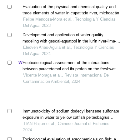
Evaluation of the physical and chemical quality and
trace elements of water in cupatitzio river, michoacán
Felipe Mendoza-Mora et al., Tecnología Y Ciencias
Del Agua, 2023
Development and application of water quality
modeling with gescal-aquatool in the lurín river-lima-
peru
Eleoven Arias-Aguila et al., Tecnología Y Ciencias
Del Agua, 2024
Ecotoxicological assessment of the interactions
between paracetamol and ibuprofen on the freshwater
microalgae pseudokirchneriella subcapitata
Vicente Moraga et al., Revista Internacional De
Contaminación Ambiental, 2024
Immunotoxicity of sodium dodecyl benzene sulfonate
exposure in water to yellow catfish pelteobagrus
fulvidraco
TIAN Haijun et al., Chinese Journal of Fisheries,
2024
Toxicological evaluation of agrochemicals on fish: a