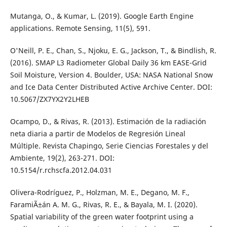
Mutanga, O., & Kumar, L. (2019). Google Earth Engine
applications. Remote Sensing, 11(5), 591.
O'Neill, P. E., Chan, S., Njoku, E. G., Jackson, T., & Bindlish, R.
(2016). SMAP L3 Radiometer Global Daily 36 km EASE-Grid
Soil Moisture, Version 4. Boulder, USA: NASA National Snow
and Ice Data Center Distributed Active Archive Center. DOI:
10.5067/ZX7YX2Y2LHEB
Ocampo, D., & Rivas, R. (2013). Estimación de la radiación
neta diaria a partir de Modelos de Regresión Lineal
Múltiple. Revista Chapingo, Serie Ciencias Forestales y del
Ambiente, 19(2), 263-271. DOI:
10.5154/r.rchscfa.2012.04.031
Olivera-Rodríguez, P., Holzman, M. E., Degano, M. F.,
FaramiÃ±án A. M. G., Rivas, R. E., & Bayala, M. I. (2020).
Spatial variability of the green water footprint using a