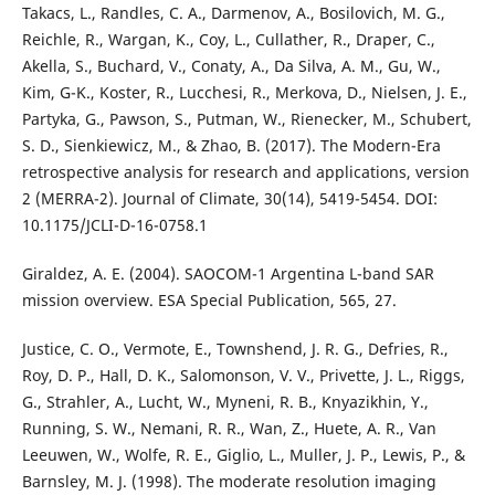
Takacs, L., Randles, C. A., Darmenov, A., Bosilovich, M. G.,
Reichle, R., Wargan, K., Coy, L., Cullather, R., Draper, C.,
Akella, S., Buchard, V., Conaty, A., Da Silva, A. M., Gu, W.,
Kim, G-K., Koster, R., Lucchesi, R., Merkova, D., Nielsen, J. E.,
Partyka, G., Pawson, S., Putman, W., Rienecker, M., Schubert,
S. D., Sienkiewicz, M., & Zhao, B. (2017). The Modern-Era
retrospective analysis for research and applications, version
2 (MERRA-2). Journal of Climate, 30(14), 5419-5454. DOI:
10.1175/JCLI-D-16-0758.1
Giraldez, A. E. (2004). SAOCOM-1 Argentina L-band SAR
mission overview. ESA Special Publication, 565, 27.
Justice, C. O., Vermote, E., Townshend, J. R. G., Defries, R.,
Roy, D. P., Hall, D. K., Salomonson, V. V., Privette, J. L., Riggs,
G., Strahler, A., Lucht, W., Myneni, R. B., Knyazikhin, Y.,
Running, S. W., Nemani, R. R., Wan, Z., Huete, A. R., Van
Leeuwen, W., Wolfe, R. E., Giglio, L., Muller, J. P., Lewis, P., &
Barnsley, M. J. (1998). The moderate resolution imaging