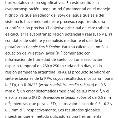
horizontales no son significativos. En este sentido, la
evapotranspiración juega un rol fundamental en el manejo
hídrico, ya que alrededor del 85% del agua que sale del
sistema lo hace mediante este proceso, requiriendo una
cuantificación precisa. El objetivo principal de este trabajo
es calcular la evapotranspiración potencial y real (ETp y ETr)
con datos de satélite y reanálisis mediante el uso de la
plataforma
Google Earth Engine
. Para su cálculo se tomó la
ecuación de Priestley-Taylor (PT) combinado con
información de humedad de suelo, con una resolución
espacio-temporal de 250 x 250 m cada ocho días, en la
región pampeana argentina (RPA). El producto se valoró en
siete estaciones de la RPA, cuyos resultados mostraron, para
la ETp, un R-RMSE (
error cuadrático medio robusto
) de 0.5
-1
-1
mm d
; un error sistemático (mediana) de 0.3 mm d
, y el
error aleatorio (RSD-
desviación estándar robusta
) de 0.5 mm
-1
d
; mientras que para la ETr, estos valores son de 0.6, -0.2 y
-1
0.5 mm d
, respectivamente. Los resultados globales
muestran que el método utilizado es una herramienta