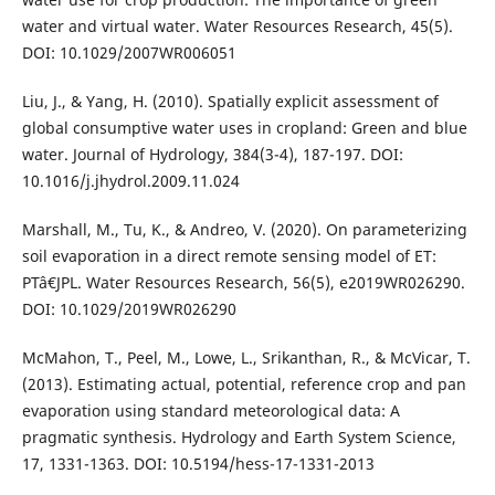
water and virtual water. Water Resources Research, 45(5).
DOI: 10.1029/2007WR006051
Liu, J., & Yang, H. (2010). Spatially explicit assessment of
global consumptive water uses in cropland: Green and blue
water. Journal of Hydrology, 384(3-4), 187-197. DOI:
10.1016/j.jhydrol.2009.11.024
Marshall, M., Tu, K., & Andreo, V. (2020). On parameterizing
soil evaporation in a direct remote sensing model of ET:
PTâ€JPL. Water Resources Research, 56(5), e2019WR026290.
DOI: 10.1029/2019WR026290
McMahon, T., Peel, M., Lowe, L., Srikanthan, R., & McVicar, T.
(2013). Estimating actual, potential, reference crop and pan
evaporation using standard meteorological data: A
pragmatic synthesis. Hydrology and Earth System Science,
17, 1331-1363. DOI: 10.5194/hess-17-1331-2013