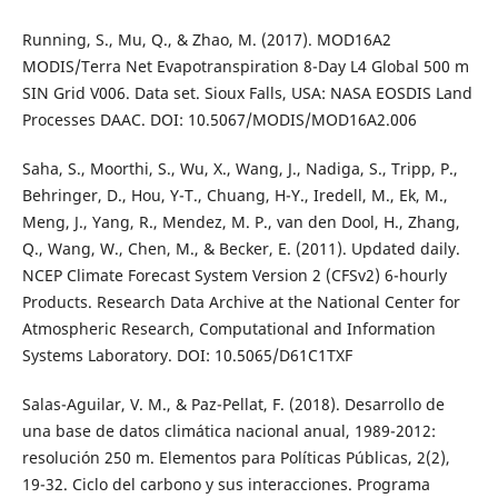
Running, S., Mu, Q., & Zhao, M. (2017). MOD16A2
MODIS/Terra Net Evapotranspiration 8-Day L4 Global 500 m
SIN Grid V006. Data set. Sioux Falls, USA: NASA EOSDIS Land
Processes DAAC. DOI: 10.5067/MODIS/MOD16A2.006
Saha, S., Moorthi, S., Wu, X., Wang, J., Nadiga, S., Tripp, P.,
Behringer, D., Hou, Y-T., Chuang, H-Y., Iredell, M., Ek, M.,
Meng, J., Yang, R., Mendez, M. P., van den Dool, H., Zhang,
Q., Wang, W., Chen, M., & Becker, E. (2011). Updated daily.
NCEP Climate Forecast System Version 2 (CFSv2) 6-hourly
Products. Research Data Archive at the National Center for
Atmospheric Research, Computational and Information
Systems Laboratory. DOI: 10.5065/D61C1TXF
Salas-Aguilar, V. M., & Paz-Pellat, F. (2018). Desarrollo de
una base de datos climática nacional anual, 1989-2012:
resolución 250 m. Elementos para Políticas Públicas, 2(2),
19-32. Ciclo del carbono y sus interacciones. Programa