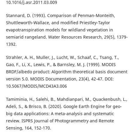
10.1016/j.asr.2011.03.009
Stannard, D. (1993). Comparison of Penman-Monteith,
Shuttleworth-Wallace, and modified Priestley-Taylor
evapotranspiration models for wildland vegetation in
semiarid rangeland. Water Resources Research, 29(5), 1379-
1392.
Strahler, A. H., Muller, J., Lucht, W., Schaaf, C., Tsang, T.,
Gao, F., Li, X., Lewis, P., & Barnsley, M. J. (1999). MODIS
BRDF/albedo product: Algorithm theoretical basis document
version 5.0. MODIS Documentation, 23(4), 42-47. DOI:
10.5067/MODIS/MCD43A3.006
Tamiminia, H., Salehi, B., Mahdianpari, M., Quackenbush, L.,
Adeli, S., & Brisco, B. (2020). Google Earth Engine for geo-
big data applications: A meta-analysis and systematic
review. ISPRS Journal of Photogrammetry and Remote
Sensing, 164, 152-170.