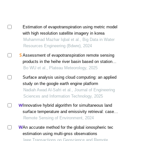
Estimation of evapotranspiration using metric model
with high resolution satellite imagery in korea
Muhammad Mazhar Iqbal et al., Big Data in Water
Resources Engineering (Bdwre), 2024
Assessment of evapotranspiration remote sensing
products in the heihe river basin based on station
fluxes dataset
Bo WU et al., Plateau Meteorology, 2025
Surface analysis using cloud computing: an applied
study on the google earth engine platform
Nadiah Awad Al-Safri et al., Journal of Engineering
Sciences and Information Technology, 2025
Innovative hybrid algorithm for simultaneous land
surface temperature and emissivity retrieval: case
study with sdgsat-1 data
Remote Sensing of Environment, 2024
An accurate method for the global ionospheric tec
estimation using multi-gnss observations
Ieee Transactions on Geoscience and Remote