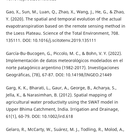
Gao, X., Sun, M., Luan, Q., Zhao, X., Wang, J., He, G., & Zhao,
Y. (2020). The spatial and temporal evolution of the actual
evapotranspiration based on the remote sensing method in
the Loess Plateau. Science of the Total Environment, 708.
135111. DOI: 10.1016/j.scitotenv.2019.135111
García-Bu-Bucogen, G., Piccolo, M. C., & Bohn, V. Y. (2022).
Implementación de datos meteorológicos modelados en el
norte patagónico argentino (1982-2017). Investigaciones
Geográficas, (78), 67-87. DOI: 10.14198/INGEO.21449
Garg, K. K., Bharati, L., Gaur, A., George, B., Acharya, S.,
Jella, K., & Narasimhan, B. (2012). Spatial mapping of
agricultural water productivity using the SWAT model in
Upper Bhima Catchment, India. Irrigation and Drainage,
61(1), 60-79. DOI: 10.1002/ird.618
Gelaro, R., McCarty, W., Suárez, M. J., Todling, R., Molod, A.,