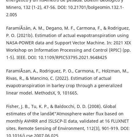
Minero, 132 (1-2), 47-56. DOI: 10.21701/bolgeomin.132.1-
2.005
FaramiÃ±án, A. M., Degano, M. F., Carmona, F., & Rodriguez,
P. O. (2021b). Estimation of actual evapotranspiration using
NASA-POWER data and Support Vector Machine. In: 2021 XIX
Workshop on Information Processing and Control (RPIC) (pp.
1-5). IEEE. DOI: 10.1109/RPIC53795.2021.9648425
FaramiÃ±an, A., Rodriguez, P. O., Carmona, F., Holzman, M.,
Rivas, R., & Mancino, C. (2022). Estimation of actual
evapotranspiration in barley crop through a generalized
linear model. MethodsX, 9, 101665.
Fisher, J. B., Tu, K. P., & Baldocchi, D. D. (2008). Global
estimates of the landâ€“Atmosphere water flux based on
monthly AVHRR and ISLSCP-II data, validated at 16 FLUXNET
sites. Remote Sensing of Environment, 112(3), 901-919. DOI:
10.1016/j.rse.2007.06.025