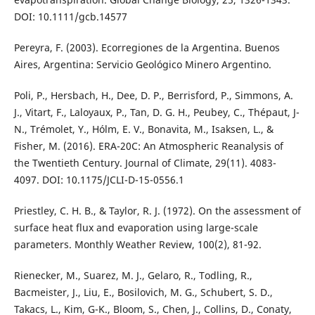
DOI: 10.1111/gcb.14577
Pereyra, F. (2003). Ecorregiones de la Argentina. Buenos
Aires, Argentina: Servicio Geológico Minero Argentino.
Poli, P., Hersbach, H., Dee, D. P., Berrisford, P., Simmons, A.
J., Vitart, F., Laloyaux, P., Tan, D. G. H., Peubey, C., Thépaut, J-
N., Trémolet, Y., Hólm, E. V., Bonavita, M., Isaksen, L., &
Fisher, M. (2016). ERA-20C: An Atmospheric Reanalysis of
the Twentieth Century. Journal of Climate, 29(11). 4083-
4097. DOI: 10.1175/JCLI-D-15-0556.1
Priestley, C. H. B., & Taylor, R. J. (1972). On the assessment of
surface heat flux and evaporation using large-scale
parameters. Monthly Weather Review, 100(2), 81-92.
Rienecker, M., Suarez, M. J., Gelaro, R., Todling, R.,
Bacmeister, J., Liu, E., Bosilovich, M. G., Schubert, S. D.,
Takacs, L., Kim, G-K., Bloom, S., Chen, J., Collins, D., Conaty,