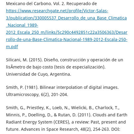
Mexicano del Carbono. Vol. 2. Recuperado de
https://www.researchgate.net/profile/Victor-Salas-
3/publication/330005537_Desarrollo_de_una_Base_Climatica
_Nacional_1989-
2012_Escala_250_m/links/5c290c4492851c22a3506363/Desar
rollo-de-una-Base-Climatica-Nacional-1989-2012-Escala-250-
m.pdf
Silicani, M. (2015). Diseño, construcción y operación de un
lisÃ­metro de bajo costo (tesis de especialización).
Universidad de Cuyo, Argentina.
Smith, P. (1981). Bilinear interpolation of digital images.
Ultramicroscopy, 6(2), 201-204.
Smith, G., Priestley, K., Loeb, N., Wielicki, B., Charlock, T.,
Minnis, P., Doelling, D., & Rutan, D. (2011). Clouds and Earth
Radiant Energy System (CERES), a review: Past, present and
future. Advances in Space Research, 48(2), 254-263. DOI: