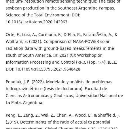
medium- resolution remote sensing technique: The case of
soybean production in the Southeast Argentine Pampas.
Science of the Total Environment. DOI:
10.1016/j.scitotenv.2020.142963
Orte, F., Lusi, A., Carmona, F., D'Elia, R., FaramiÃ±án, A., &
Wolfram, E. (2021). Comparison of NASA-POWER solar
radiation data with ground-based measurements in the
south of South America. In: 2021 XIX Workshop on
Information Processing and Control (RPIC) (pp. 1-4). IEEE.
DOI: 10.1109/RPIC53795.2021.9648428
Pendiuk, J. E. (2022). Modelado y análisis de problemas
hidrogravimétricos (tesis de doctorado). Facultad de
Ciencias Astronómicas y Geofísicas, Universidad Nacional de
La Plata, Argentina.
Peng, L., Zeng, Z., Wei, Z., Chen, A., Wood, E., & Sheffield, J.
(2019). Determinants of the ratio of actual to potential
evapotranspiration. Global Change Biology, 25, 1326-1343.