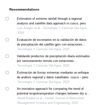
Recommendations
Estimation of extreme rainfall through a regional
analysis and satellite data approach in cusco, peru
Luis Aragón et al., Tecnología Y Ciencias Del Agua,
2024
Evaluación de escenarios en la validación de datos
de precipitación del satélite gpm con estaciones
meteorológicas para uso en emergencias ambientales
Tecnología Y Ciencias Del Agua, 2025
Validando productos de precipitación diaria estimados
por sensoramiento remoto con estaciones
pluviométricas en la cuenca vilcanota, perú
Tecnología Y Ciencias Del Agua, 2024
Estimación de lluvias extremas mediante un enfoque
de análisis regional y datos satelitales: cusco – perú
Tecnología Y Ciencias Del Agua, 2023
An inoviative approach for comparing the trend of
potential evapotranspiration changes between dry and
wet periods in isfahan province
Abedi Koupai et al., Iranian Journal of Watershed
Management Science and Engineering, 2026