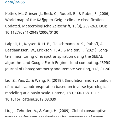
data/jra-55
Kottek, M., Grieser, J., Beck, C., Rudolf, B., & Rubel, F. (2006).
World map of the KÃ¶ppen-Geiger climate classification
updated. Meteorologische Zeitschrift, 15(3), 259-263. DOI:
10.1127/0941-2948/2006/0130
Laipelt, L., Kayser, R. H. B., Fleischmann, A. S., Ruhoff, A.,
Bastiaanssen, W., Erickson, T. A., & Melton, F. (2021). Long-
term monitoring of evapotranspiration using the SEBAL
algorithm and Google Earth Engine cloud computing. ISPRS
Journal of Photogrammetry and Remote Sensing, 178, 81-96.
Liu, Z., Yao, Z., & Wang, R. (2019). Simulation and evaluation
of actual evapotranspiration based on inverse hydrological
modeling at a basin scale. Catena, 180, 160-168. DOI:
10.1016/j.catena.2019.03.039
Liu, J., Zehnder, A., & Yang, H. (2009). Global consumptive
water use for crop production: The importance of green