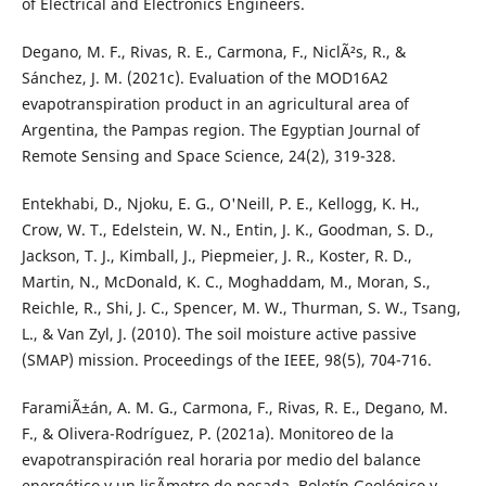
of Electrical and Electronics Engineers.
Degano, M. F., Rivas, R. E., Carmona, F., NiclÃ²s, R., &
Sánchez, J. M. (2021c). Evaluation of the MOD16A2
evapotranspiration product in an agricultural area of
Argentina, the Pampas region. The Egyptian Journal of
Remote Sensing and Space Science, 24(2), 319-328.
Entekhabi, D., Njoku, E. G., O'Neill, P. E., Kellogg, K. H.,
Crow, W. T., Edelstein, W. N., Entin, J. K., Goodman, S. D.,
Jackson, T. J., Kimball, J., Piepmeier, J. R., Koster, R. D.,
Martin, N., McDonald, K. C., Moghaddam, M., Moran, S.,
Reichle, R., Shi, J. C., Spencer, M. W., Thurman, S. W., Tsang,
L., & Van Zyl, J. (2010). The soil moisture active passive
(SMAP) mission. Proceedings of the IEEE, 98(5), 704-716.
FaramiÃ±án, A. M. G., Carmona, F., Rivas, R. E., Degano, M.
F., & Olivera-Rodríguez, P. (2021a). Monitoreo de la
evapotranspiración real horaria por medio del balance
energético y un lisÃ­metro de pesada. Boletín Geológico y