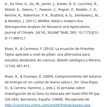
A., Da Silva, A., Gu, W., Joiner, J., Koster, R. D., Lucchesi, R.,
Molod, A., Owens, T., Pawson, S., Pegion, P., Redder, C. R.,
Reichle, R., Robertson, F. R., Ruddick, A. G., Sienkiewicz, M.,
& Woollen, J. (2011). MERRA: NASA's modern-Era
Retrospective Analysis for Research and Applications.
Journal of Climate, 24(14), 3624â€“3648. DOI: 10.1175/JCLI-
D-11-00015.1
Rivas, R., & Carmona, F. (2010). La ecuación de Priestley-
Taylor aplicada a nivel de pÃ­xel: una alternativa para
estudios detallados de cuencas. Boletín Geológico y Minero,
121(4), 401-412.
Rivas, R., & Ocampo, D. (2009). Comportamiento del balance
de energía en un cultivo de Avena sativa L. En: Silva-Rojas,
O., & Carrera- Ramírez, J. (eds.). IX Jornadas sobre
Investigación de la Zona no Saturada del Suelo-ZNS'09 (pp.
336-343). Barcelona, España: CIMNE. Recuperado de
http://congress.cimne.com/zns09/frontal/papers.asp