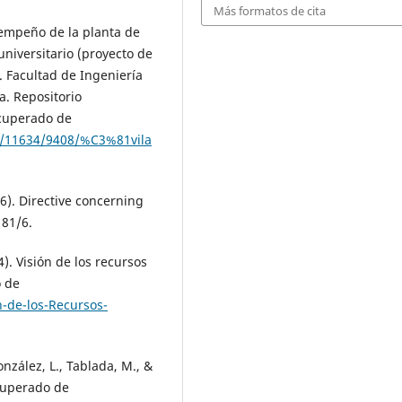
Más formatos de cita
esempeño de la planta de
niversitario (proyecto de
). Facultad de Ingeniería
a. Repositorio
ecuperado de
le/11634/9408/%C3%81vila
6). Directive concerning
181/6.
). Visión de los recursos
o de
-de-los-Recursos-
González, L., Tablada, M., &
ecuperado de