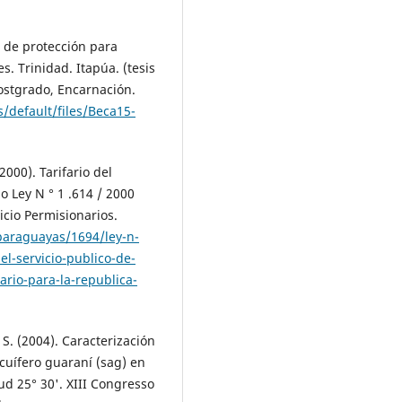
s de protección para
. Trinidad. Itapúa. (tesis
ostgrado, Encarnación.
/default/files/Beca15-
2000). Tarifario del
io Ley N ° 1 .614 / 2000
icio Permisionarios.
paraguayas/1694/ley-n-
el-servicio-publico-de-
ario-para-la-republica-
a, S. (2004). Caracterización
cuífero guaraní (sag) en
tud 25° 30'. XIII Congresso