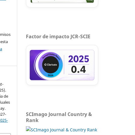
rmisos
Factor de impacto JCR-SCIE
 esta
ca
t-
25).
ia de
duales
ay.
SCImago Journal Country &
327-
Rank
2025-