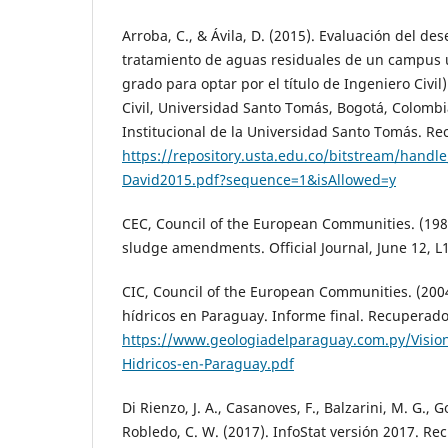
Arroba, C., & Ávila, D. (2015). Evaluación del d
tratamiento de aguas residuales de un campus u
grado para optar por el título de Ingeniero Civil
Civil, Universidad Santo Tomás, Bogotá, Colombi
Institucional de la Universidad Santo Tomás. R
https://repository.usta.edu.co/bitstream/hand
David2015.pdf?sequence=1&isAllowed=y
CEC, Council of the European Communities. (198
sludge amendments. Official Journal, June 12, L
CIC, Council of the European Communities. (2004
hídricos en Paraguay. Informe final. Recuperad
https://www.geologiadelparaguay.com.py/Vision
Hidricos-en-Paraguay.pdf
Di Rienzo, J. A., Casanoves, F., Balzarini, M. G., 
Robledo, C. W. (2017). InfoStat versión 2017. R