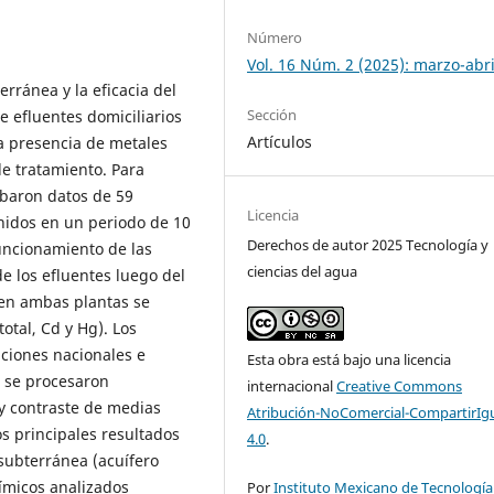
Número
Vol. 16 Núm. 2 (2025): marzo-abri
erránea y la eficacia del
Sección
 efluentes domiciliarios
Artículos
a presencia de metales
e tratamiento. Para
abaron datos de 59
Licencia
idos en un periodo de 10
Derechos de autor 2025 Tecnología y
funcionamiento de las
ciencias del agua
e los efluentes luego del
 en ambas plantas se
otal, Cd y Hg). Los
aciones nacionales e
Esta obra está bajo una licencia
s se procesaron
internacional
Creative Commons
 y contraste de medias
Atribución-NoComercial-CompartirIg
s principales resultados
4.0
.
subterránea (acuífero
ímicos analizados
Por
Instituto Mexicano de Tecnología