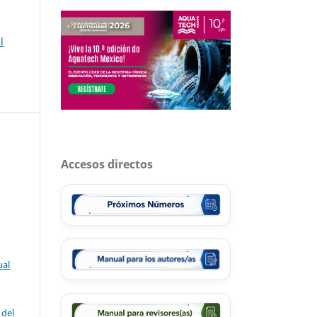
l
Accesos directos
ual
 del