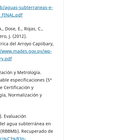
tb/aguas-subterraneas-e-
_FINAL.pdf
., Dose, E., Rojas, C.,
ro, J. (2012).
rica del Arroyo Capiibary,
//www.mades.gov.py/wp-
ry.pdf
zación y Metrología.
ble especificaciones (5ª
 Certificación y
gía, Normalización y
5). Evaluación
 del agua subterránea en
u (RBBMb). Recuperado de
aci%C3%B3n-