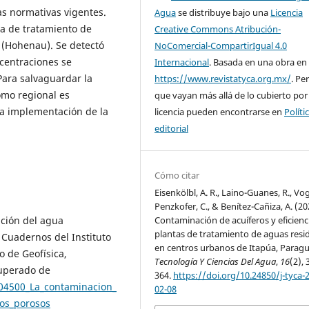
as normativas vigentes.
Agua
se distribuye bajo una
Licencia
ta de tratamiento de
Creative Commons Atribución-
 (Hohenau). Se detectó
NoComercial-CompartirIgual 4.0
ncentraciones se
Internacional
. Basada en una obra en
Para salvaguardar la
https://www.revistatyca.org.mx/
. Pe
como regional es
que vayan más allá de lo cubierto por
la implementación de la
licencia pueden encontrarse en
Políti
editorial
Cómo citar
Eisenkölbl, A. R., Laino-Guanes, R., Vog
Penzkofer, C., & Benítez-Cañiza, A. (20
ación del agua
Contaminación de acuíferos y eficienc
plantas de tratamiento de aguas resi
 Cuadernos del Instituto
en centros urbanos de Itapúa, Paragu
o de Geofísica,
Tecnología Y Ciencias Del Agua
,
16
(2), 
uperado de
364.
https://doi.org/10.24850/j-tyca-
004500_La_contaminacion_
02-08
os_porosos