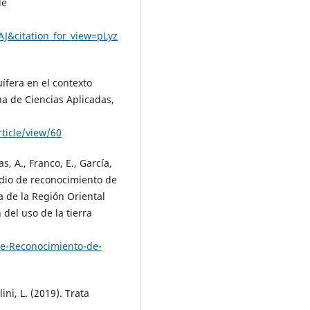
de
J&citation_for_view=pLyz
uífera en el contexto
na de Ciencias Aplicadas,
ticle/view/60
s, A., Franco, E., García,
tudio de reconocimiento de
a de la Región Oriental
del uso de la tierra
e-Reconocimiento-de-
lini, L. (2019). Trata