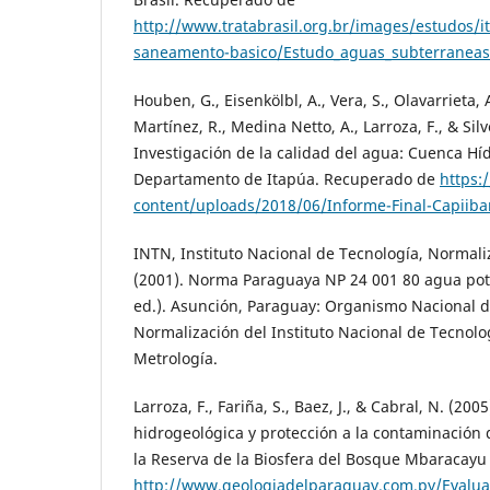
http://www.tratabrasil.org.br/images/estudos/i
saneamento-basico/Estudo_aguas_subterraneas
Houben, G., Eisenkölbl, A., Vera, S., Olavarrieta, A
Martínez, R., Medina Netto, A., Larroza, F., & Silve
Investigación de la calidad del agua: Cuenca Híd
Departamento de Itapúa. Recuperado de
https:
content/uploads/2018/06/Informe-Final-Capiiba
INTN, Instituto Nacional de Tecnología, Normali
(2001). Norma Paraguaya NP 24 001 80 agua pota
ed.). Asunción, Paraguay: Organismo Nacional de
Normalización del Instituto Nacional de Tecnolo
Metrología.
Larroza, F., Fariña, S., Baez, J., & Cabral, N. (200
hidrogeológica y protección a la contaminación
la Reserva de la Biosfera del Bosque Mbaracay
http://www.geologiadelparaguay.com.py/Evalu