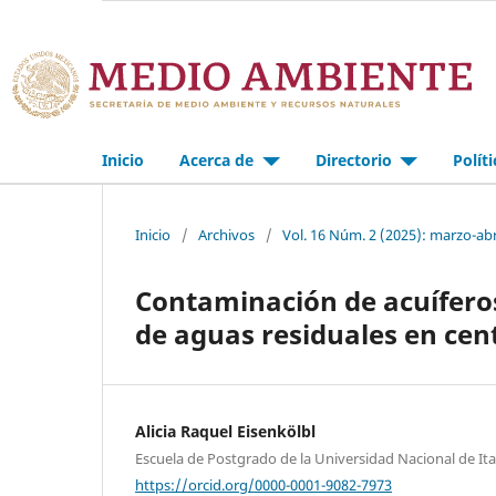
Inicio
Acerca de
Directorio
Polít
Inicio
/
Archivos
/
Vol. 16 Núm. 2 (2025): marzo-abr
Contaminación de acuíferos
de aguas residuales en cen
Alicia Raquel Eisenkölbl
Escuela de Postgrado de la Universidad Nacional de It
https://orcid.org/0000-0001-9082-7973