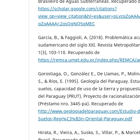
Brasileiro de Águas Subterrâneas. Recuperado 
https://scholar.google.com/citations?
view_op=view_citation&hl=es&user=pLyzqZoAAAA
qZoAAAAJ:2osOgNQ5qMEC
García, B., & Faggioli, A. (2018). Problemática ac
sudamericano del siglo XXI. Revista Metropolita
1(3), 103-110. Recuperado de
https://remca.umet.edu.ec/index.php/REMCA/ar
Gorostiaga, O., González E., De Llamas, P., Molina
S., & Ríos, E. (1995). Geología del Paraguay. Es
suelos, capacidad de uso de la tierra y propuest
del Paraguay (PRUT). Proyecto de racionalización 
(Préstamo nro. 3445-pa). Recuperado de
http://www.geologiadelparaguay.com/Estudio-d
Suelos-Regi%C3%B3n-Oriental-Paraguay.pdf
Hirata, R., Vieira, A., Susko, S., Villar, P., & Marcel
Brasil. Recuperado de