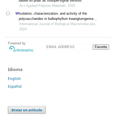
based on pnatf as multiple-signal sensors
Acs Applied Polymer Materials, 2025
Isolation, characterization, and activity of the
polysaccharides in bulbophyllum kwangtumgense
schltr
International Journal of Biological Macromolecules,
2024
Powered by
Favorite
Idioma
English
Español
Enviar un artículo