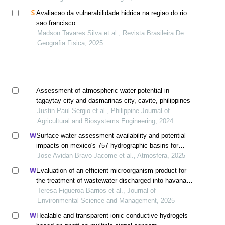
Avaliacao da vulnerabilidade hidrica na regiao do rio
sao francisco
Madson Tavares Silva et al., Revista Brasileira De
Geografia Fisica, 2025
Assessment of atmospheric water potential in
tagaytay city and dasmarinas city, cavite, philippines
Justin Paul Sergio et al., Philippine Journal of
Agricultural and Biosystems Engineering, 2024
Surface water assessment availability and potential
impacts on mexico's 757 hydrographic basins for
future hydroelectric development
Jose Avidan Bravo-Jacome et al., Atmosfera, 2025
Evaluation of an efficient microorganism product for
the treatment of wastewater discharged into havana
bay, cuba
Teresa Figueroa-Barrios et al., Journal of
Environmental Science and Management, 2025
Healable and transparent ionic conductive hydrogels