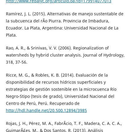
http://www.redalyc.org/articulo.oa?id=179914077013
Ramírez, J. L. (2015). Alternativas de manejo sustentable de
la subcuenca del rÃ­o Piurra. Provincia de Imbadura,
Ecuador. La Plata, Argentina: Universidad Nacional de La
Plata.
Rao, A. R., & Srinivas, V. V. (2006). Regionalization of
watersheds by hybrid cluster analysis. Journal of Hydrology,
318, 37-56.
Ricce, M. G., & Robles, K. B. (2014). Evaluación de la
disponibilidad de recursos hídricos superficiales y
estrategias de gestión sostenible en la microcuenca Río
Negro-Stipo (tesis de grado), Universidad Nacional del
Centro de Perú, Perú. Recuperado de
http://hdl.handle.net/20.500.12894/3985
Rojas, J. H., Pérez, M. A., FabrÃ­cio, T. F., Madera, C. A. C. A.,
GuimarÃ£es, M., & Dos Santos, R. (2013). Análisis