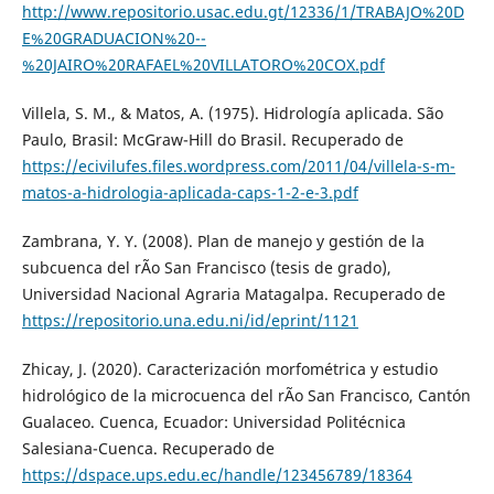
http://www.repositorio.usac.edu.gt/12336/1/TRABAJO%20D
E%20GRADUACION%20--
%20JAIRO%20RAFAEL%20VILLATORO%20COX.pdf
Villela, S. M., & Matos, A. (1975). Hidrología aplicada. São
Paulo, Brasil: McGraw-Hill do Brasil. Recuperado de
https://ecivilufes.files.wordpress.com/2011/04/villela-s-m-
matos-a-hidrologia-aplicada-caps-1-2-e-3.pdf
Zambrana, Y. Y. (2008). Plan de manejo y gestión de la
subcuenca del rÃ­o San Francisco (tesis de grado),
Universidad Nacional Agraria Matagalpa. Recuperado de
https://repositorio.una.edu.ni/id/eprint/1121
Zhicay, J. (2020). Caracterización morfométrica y estudio
hidrológico de la microcuenca del rÃ­o San Francisco, Cantón
Gualaceo. Cuenca, Ecuador: Universidad Politécnica
Salesiana-Cuenca. Recuperado de
https://dspace.ups.edu.ec/handle/123456789/18364