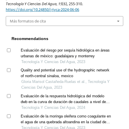
Tecnología Y Ciencias Del Agua
,
15
(6), 255-310.
https://doi.org/10.24850/j-tyca-2024-06-06
Más formatos de cita
Recommendations
Evaluación del riesgo por sequía hidrológica en áreas
urbanas de méxico: guadalajara y monterrey
Tecnología Y Ciencias Del Agua, 2023
Quality and potential use of the hydrographic network
of north-central sinaloa, mexico
Gloria Marisol Castañeda-Ruelas et al., Tecnología Y
Ciencias Del Agua, 2023
Evaluación de la respuesta hidrológica del modelo
dwb en la curva de duración de caudales a nivel de
cuenca y microcuenca, caso de estudio la cuenca del
Tecnología Y Ciencias Del Agua, 2024
río sogamoso, colombia
Evaluación de la moringa oleifera como coagulante en
el agua de una quebrada altoandina en la ciudad de
huancavelica, perú
Tecnología Y Ciencias Del Agua, 2023