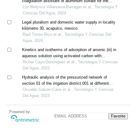
coagulation assistant of aluminum sulfate for the
removal of turbidity in water for human consumption
Luz Melynca Villanueva-Barragan et al., Tecnología Y
Ciencias Del Agua, 2024
Legal pluralism and domestic water supply in locality
kilómetro 30, acapulco, mexico
Raúl Torres-Rico et al., Tecnología Y Ciencias Del
Agua, 2024
Kinetics and isotherms of adsorption of arsenic (iii) in
aqueous solution using activated carbon with
nanoporous structure obtained from organic sewage
Richar Cayo-Dominguez et al., Tecnología Y Ciencias
sludge
Del Agua, 2023
Hydraulic analysis of the pressurized network of
section 01 of the irrigation district 001 at different
operation scenarios
Osvaldo Galván-Cano et al., Tecnología Y Ciencias
Del Agua, 2023
Powered by
Favorite