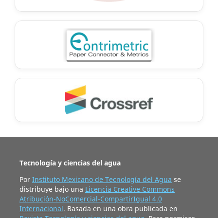
Tecnología y ciencias del agua
Por
Instituto Mexicano de Tecnología del Agua
se
distribuye bajo una
Licencia Creative Commons
Atribución-NoComercial-CompartirIgual 4.0
Internacional
. Basada en una obra publicada en