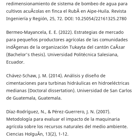
redimensionamiento de sistema de bombeo de agua para
cultivos acuÃ­colas en finca el RubÃ­ en Aipe-Huila. Revista
Ingeniería y Región, 25, 72. DOI: 10.25054/22161325.2780
Bermeo-Mayancela, E. E. (2022). Estrategias de mercado
para pequeños productores agrícolas de las comunidades
indÃ­genas de la organización Tukayta del cantón CaÃ±ar
(Bachelor's thesis). Universidad Politécnica Salesiana,
Ecuador.
Chávez-Schaw, J. M. (2014). Análisis y diseño de
cimentaciones para turbinas hidráulicas en hidroeléctricas
medianas (Doctoral dissertation). Universidad de San Carlos
de Guatemala, Guatemala.
Díaz-Rodríguez, N., & Pérez-Guerrero, J. N. (2007).
Metodología para evaluar el impacto de la maquinaria
agrícola sobre los recursos naturales del medio ambiente.
Ciencias HolguÃ­n, 13(2), 1-12.