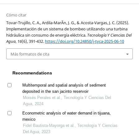
Cómo citar
Tovar-Trujillo, C. A., Ardila-MarÃ­n, J. G., & Acosta-Vargas, J. C. (2025).
Implementación de un sistema de bombeo utilizando una turbina
hidráulica sin consumo de energía eléctrica.
Tecnología Y Ciencias Del
Agua
,
16
(6), 391-432.
https://doi.org/10.24850/j-tyca-2025-06-10
Más formatos de cita
Recommendations
Multitemporal and spatial analysis of sediment
deposited in the san jacinto reservoir
Moisés Perales et al., Tecnología Y Ciencias Del
Agua, 2024
Econometric analysis of water demand in tijuana,
mexico
Fidel Bautista-Mayorga et al., Tecnología Y Ciencias
Del Agua, 2023