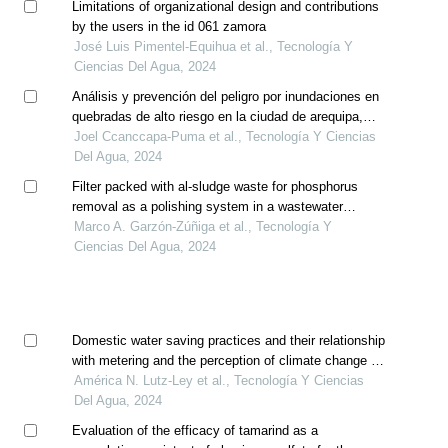
Limitations of organizational design and contributions
by the users in the id 061 zamora
José Luis Pimentel-Equihua et al., Tecnología Y
Ciencias Del Agua, 2024
Análisis y prevención del peligro por inundaciones en
quebradas de alto riesgo en la ciudad de arequipa,
perú
Joel Ccanccapa-Puma et al., Tecnología Y Ciencias
Del Agua, 2024
Filter packed with al-sludge waste for phosphorus
removal as a polishing system in a wastewater
treatment plant
Marco A. Garzón-Zúñiga et al., Tecnología Y
Ciencias Del Agua, 2024
Domestic water saving practices and their relationship
with metering and the perception of climate change in
mexican households
América N. Lutz-Ley et al., Tecnología Y Ciencias
Del Agua, 2024
Evaluation of the efficacy of tamarind as a