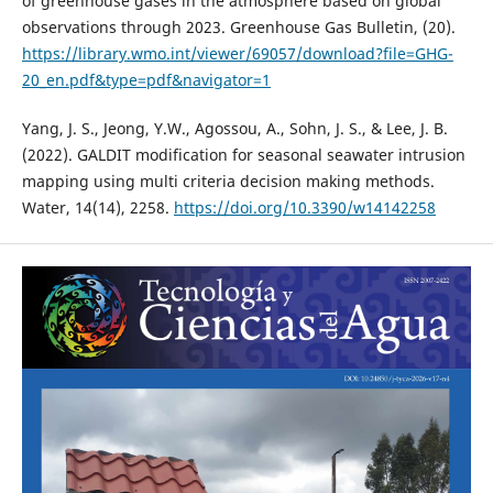
of greenhouse gases in the atmosphere based on global
observations through 2023. Greenhouse Gas Bulletin, (20).
https://library.wmo.int/viewer/69057/download?file=GHG-
20_en.pdf&type=pdf&navigator=1
Yang, J. S., Jeong, Y.W., Agossou, A., Sohn, J. S., & Lee, J. B.
(2022). GALDIT modification for seasonal seawater intrusion
mapping using multi criteria decision making methods.
Water, 14(14), 2258.
https://doi.org/10.3390/w14142258