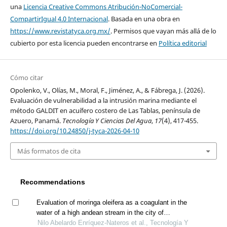
una
Licencia Creative Commons Atribución-NoComercial-
CompartirIgual 4.0 Internacional
. Basada en una obra en
https://www.revistatyca.org.mx/
. Permisos que vayan más allá de lo
cubierto por esta licencia pueden encontrarse en
Política editorial
Cómo citar
Opolenko, V., Olías, M., Moral, F., Jiménez, A., & Fábrega, J. (2026).
Evaluación de vulnerabilidad a la intrusión marina mediante el
método GALDIT en acuífero costero de Las Tablas, península de
Azuero, Panamá.
Tecnología Y Ciencias Del Agua
,
17
(4), 417-455.
https://doi.org/10.24850/j-tyca-2026-04-10
Más formatos de cita
Recommendations
Evaluation of moringa oleifera as a coagulant in the
water of a high andean stream in the city of
huancavelica, peru
Nilo Abelardo Enríquez-Nateros et al., Tecnología Y