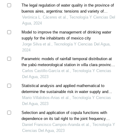
The legal regulation of water quality in the province of
buenos aires, argentina: tensions and variety of
criteria
Verónica L. Cáceres et al., Tecnología Y Ciencias Del
Agua, 2024
Model to improve the management of drinking water
supply for the inhabitants of mexico city
Jorge Silva et al., Tecnología Y Ciencias Del Agua,
2024
Parametric models of rainfall temporal distribution at
the yabú meteorological station in villa clara province,
cuba
Carlos Castillo-García et al., Tecnología Y Ciencias
Del Agua, 2023
Statistical analysis and applied mathematical to
determine the sustainable risk in water supply and
sanitation, costa rica
Mario Villalobos-Arias et al., Tecnología Y Ciencias
Del Agua, 2023
Selection and application of copula functions with
dependence on its tail right to the joint frequency
analysis (q, v) of annual floods
Daniel Francisco Campos-Aranda et al., Tecnología Y
Ciencias Del Agua, 2023