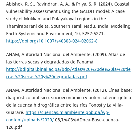
Abishek, R. S., Ravindran, A. A., & Priya, S. R. (2024). Coastal
vulnerability assessment using the GALDIT model: A case
study of Mukkani and Palayakayal regions in the
Thamirabarani delta, Southern Tamil Nadu, India. Modeling
Earth Systems and Environment, 10, 5257-5271.
https://doi.org/10.1007/s40808-024-02062-8
ANAM, Autoridad Nacional del Ambiente. (2009). Atlas de
las tierras secas y degradadas de Panamá.
http://bdigital.binal.ac.pa/bdp/Atlas%20%20de%20la%20tie
rras%20secas%20y%20degradadas.pdf
ANAM, Autoridad Nacional del Ambiente. (2012). Línea base:
diagnóstico biofísico, socioeconómico y potencial energético
de la cuenca hidrográfica entre los ríos Tonosí y La Villa-
Guararé.
https://cuencas.miambiente.gob.pa/wp-
content/uploads/2020/
08/L%C3%ADnea-Base-cuenca-
126.pdf