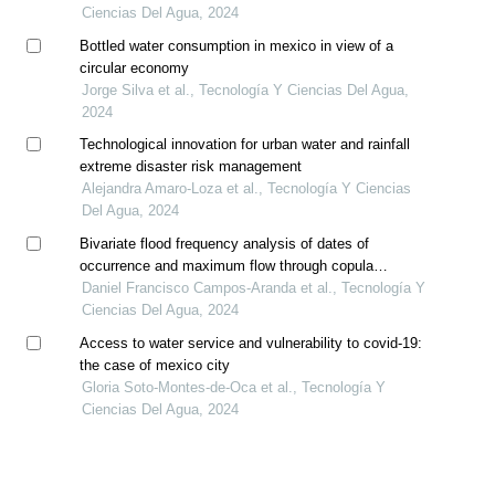
Ciencias Del Agua, 2024
Bottled water consumption in mexico in view of a
circular economy
Jorge Silva et al., Tecnología Y Ciencias Del Agua,
2024
Technological innovation for urban water and rainfall
extreme disaster risk management
Alejandra Amaro-Loza et al., Tecnología Y Ciencias
Del Agua, 2024
Bivariate flood frequency analysis of dates of
occurrence and maximum flow through copula
functions
Daniel Francisco Campos-Aranda et al., Tecnología Y
Ciencias Del Agua, 2024
Access to water service and vulnerability to covid-19:
the case of mexico city
Gloria Soto-Montes-de-Oca et al., Tecnología Y
Ciencias Del Agua, 2024