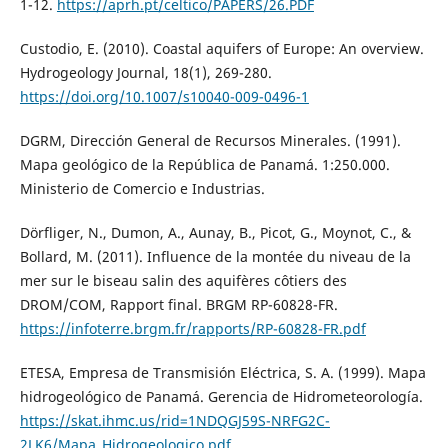
1-12.
https://aprh.pt/celtico/PAPERS/26.PDF
Custodio, E. (2010). Coastal aquifers of Europe: An overview.
Hydrogeology Journal, 18(1), 269-280.
https://doi.org/10.1007/s10040-009-0496-1
DGRM, Dirección General de Recursos Minerales. (1991).
Mapa geológico de la República de Panamá. 1:250.000.
Ministerio de Comercio e Industrias.
Dörfliger, N., Dumon, A., Aunay, B., Picot, G., Moynot, C., &
Bollard, M. (2011). Influence de la montée du niveau de la
mer sur le biseau salin des aquifères côtiers des
DROM/COM, Rapport final. BRGM RP-60828-FR.
https://infoterre.brgm.fr/rapports/RP-60828-FR.pdf
ETESA, Empresa de Transmisión Eléctrica, S. A. (1999). Mapa
hidrogeológico de Panamá. Gerencia de Hidrometeorología.
https://skat.ihmc.us/rid=1NDQGJ59S-NRFG2C-
2LK6/Mapa_Hidrogeologico.pdf