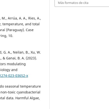
Más formatos de cita
 M., Arrúa, A. A., Ries, A.,
y, temperature, and total
raí (Paraguay). Case
ing, 10.
, G. A., Neilan, B., Xu, W.
S., & Ganai, B. A. (2023).
ctors modulating
biology and
11274-023-03652-x
ow do seasonal temperature
 non-toxic cyanobacterial
al data. Harmful Algae,