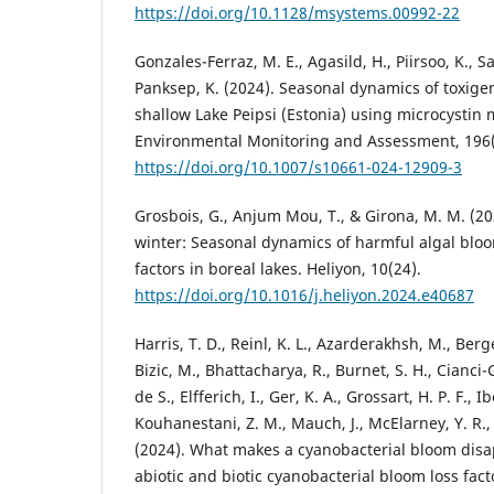
https://doi.org/10.1128/msystems.00992-22
Gonzales-Ferraz, M. E., Agasild, H., Piirsoo, K., S
Panksep, K. (2024). Seasonal dynamics of toxigeni
shallow Lake Peipsi (Estonia) using microcysti
Environmental Monitoring and Assessment, 196(
https://doi.org/10.1007/s10661-024-12909-3
Grosbois, G., Anjum Mou, T., & Girona, M. M. (20
winter: Seasonal dynamics of harmful algal bloo
factors in boreal lakes. Heliyon, 10(24).
https://doi.org/10.1016/j.heliyon.2024.e40687
Harris, T. D., Reinl, K. L., Azarderakhsh, M., Berg
Bizic, M., Bhattacharya, R., Burnet, S. H., Cianci-Ga
de S., Elfferich, I., Ger, K. A., Grossart, H. P. F., 
Kouhanestani, Z. M., Mauch, J., McElarney, Y. R.,
(2024). What makes a cyanobacterial bloom disa
abiotic and biotic cyanobacterial bloom loss fact