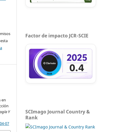
rmisos
Factor de impacto JCR-SCIE
 esta
ca
s en
cción
SCImago Journal Country &
ogía Y
Rank
-04-07