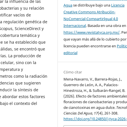
ar la influencia de las
Agua
se distribuye bajo una
Licencia
obacterias y su relación
Creative Commons Atribución-
tificar vacíos de
NoComercial-CompartirIgual 4.0
la regulación genética de
Internacional
. Basada en una obra en
 Scopus, ScienceDirect y
https://www.revistatyca.org.mx/
. Pe
cobertura temática y
que vayan más allá de lo cubierto por
ue se ha establecido que
licencia pueden encontrarse en
Políti
cálidas, se encontró que
editorial
ías. La producción de
celular, sino con la
emperatura y
Cómo citar
ámetros como la radiación
Mena-Navarro, V., Barrera-Rojas, J.,
idencias que sugieren
Guerrero de León, A. A., Palacios-
ducir la síntesis de
Hinestroza, H., & Sulbarán-Rangel, B.
(2026). Efecto de factores ambientale
e abordar estos factores
floraciones de cianobacterias y produ
bajo el contexto del
de cianotoxinas en agua dulce.
Tecnol
Ciencias Del Agua
,
17
(4), 261-308.
https://doi.org/10.24850/j-tyca-2026