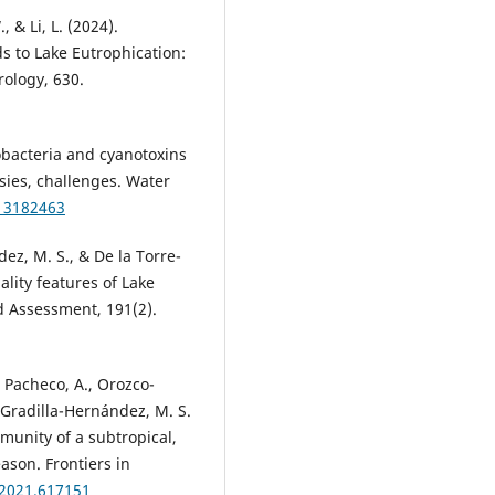
., & Li, L. (2024).
 to Lake Eutrophication:
rology, 630.
nobacteria and cyanotoxins
sies, challenges. Water
w13182463
dez, M. S., & De la Torre-
lity features of Lake
d Assessment, 191(2).
, Pacheco, A., Orozco-
& Gradilla-Hernández, M. S.
munity of a subtropical,
ason. Frontiers in
.2021.617151