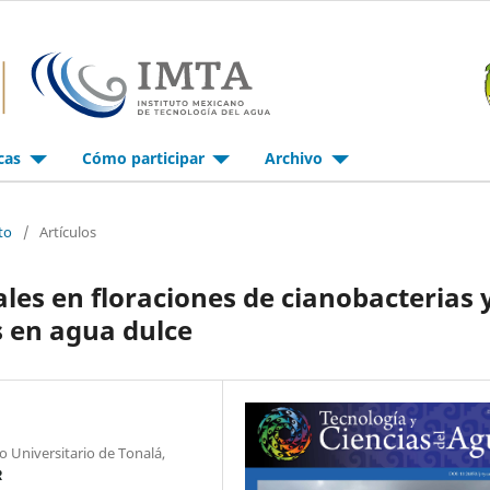
icas
Cómo participar
Archivo
to
/
Artículos
les en floraciones de cianobacterias 
s en agua dulce
o Universitario de Tonalá,