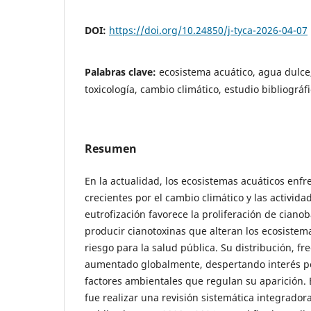
DOI:
https://doi.org/10.24850/j-tyca-2026-04-07
Palabras clave:
ecosistema acuático, agua dulce,
toxicología, cambio climático, estudio bibliográf
Resumen
En la actualidad, los ecosistemas acuáticos en
crecientes por el cambio climático y las activida
eutrofización favorece la proliferación de ciano
producir cianotoxinas que alteran los ecosistem
riesgo para la salud pública. Su distribución, f
aumentado globalmente, despertando interés p
factores ambientales que regulan su aparición. E
fue realizar una revisión sistemática integradora