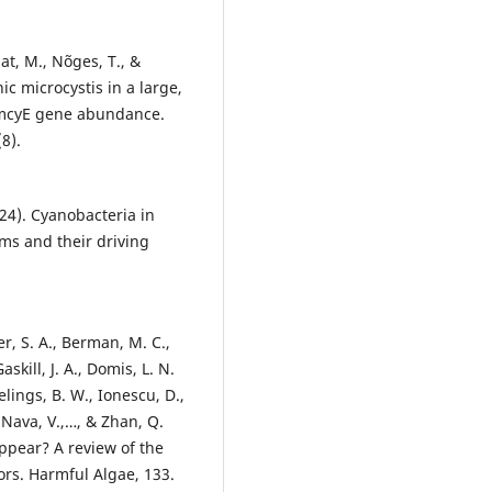
aat, M., Nõges, T., &
c microcystis in a large,
n mcyE gene abundance.
8).
24). Cyanobacteria in
ms and their driving
er, S. A., Berman, M. C.,
skill, J. A., Domis, L. N.
Ibelings, B. W., Ionescu, D.,
 Nava, V.,…, & Zhan, Q.
ppear? A review of the
ors. Harmful Algae, 133.