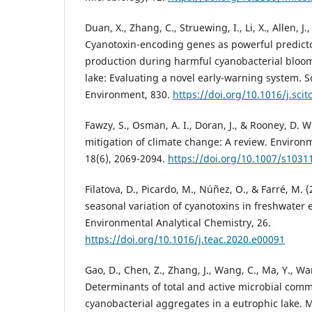
Duan, X., Zhang, C., Struewing, I., Li, X., Allen, J.,
Cyanotoxin-encoding genes as powerful predicto
production during harmful cyanobacterial bloom
lake: Evaluating a novel early-warning system. S
Environment, 830.
https://doi.org/10.1016/j.sci
Fawzy, S., Osman, A. I., Doran, J., & Rooney, D. W
mitigation of climate change: A review. Environ
18(6), 2069-2094.
https://doi.org/10.1007/s103
Filatova, D., Picardo, M., Núñez, O., & Farré, M. (
seasonal variation of cyanotoxins in freshwater
Environmental Analytical Chemistry, 26.
https://doi.org/10.1016/j.teac.2020.e00091
Gao, D., Chen, Z., Zhang, J., Wang, C., Ma, Y., Wan
Determinants of total and active microbial comm
cyanobacterial aggregates in a eutrophic lake. 