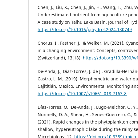
Chen, J., Liu, X., Chen, J., Jin, H., Wang, T., Zhu, W
Underestimated nutrient from aquaculture ponds
A case study on Taihu Lake Basin. Journal of Hyd
https://doi.org/10.1016/j.jhydrol.2024.130749
Chorus, I., Fastner, J., & Welker, M. (2021). Cya
in a changing environment: Concepts, controver
(Switzerland), 13(18).
https://doi.org/10.3390/
De-Anda, J., Díaz-Torres, J. de J., Gradilla-Hernán
Castro, L. M. (2019). Morphometric and water qua
Cajititlán, Mexico. Environmental Monitoring an
https://doi.org/10.1007/s10661-018-7163-8
Díaz-Torres, O., De-Anda, J., Lugo-Melchor, O. Y.
Nunnelly, D. A., Shear, H., Senés-Guerrero, C., 
(2021). Rapid changes in the phytoplankton com
shallow, hypereutrophic lake during the rainy se
Microbiology, 12.
https://doi.org/10.3389/fmicb