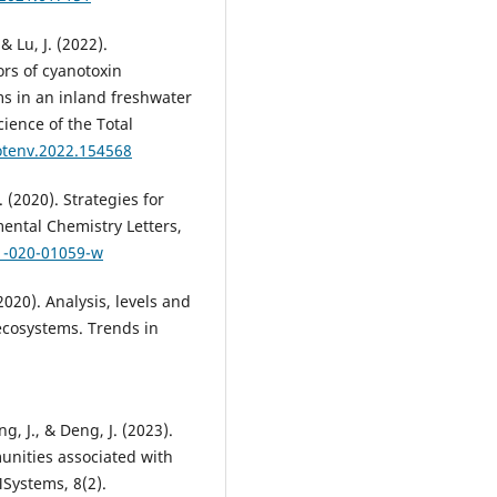
 & Lu, J. (2022).
rs of cyanotoxin
s in an inland freshwater
cience of the Total
totenv.2022.154568
. (2020). Strategies for
mental Chemistry Letters,
11-020-01059-w
2020). Analysis, levels and
 ecosystems. Trends in
g, J., & Deng, J. (2023).
unities associated with
MSystems, 8(2).