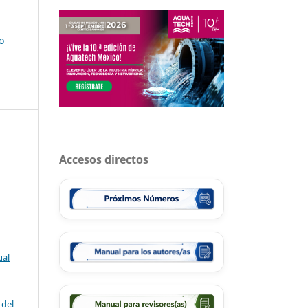
o
Accesos directos
ual
 del