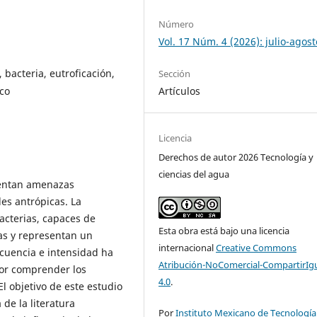
Número
Vol. 17 Núm. 4 (2026): julio-agost
 bacteria, eutroficación,
Sección
Artículos
ico
Licencia
Derechos de autor 2026 Tecnología y
ciencias del agua
frentan amenazas
des antrópicas. La
bacterias, capaces de
Esta obra está bajo una licencia
as y representan un
internacional
Creative Commons
recuencia e intensidad ha
Atribución-NoComercial-CompartirIg
or comprender los
4.0
.
l objetivo de este estudio
 de la literatura
Por
Instituto Mexicano de Tecnología