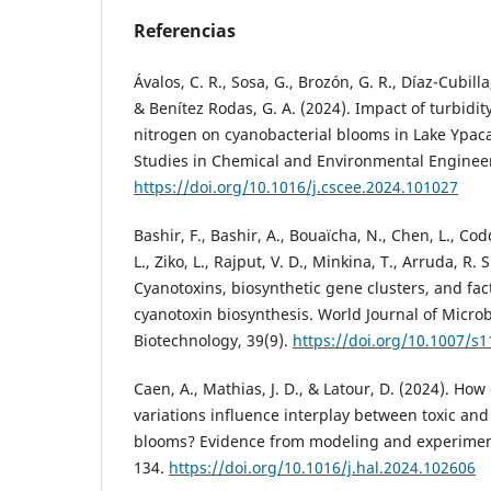
Referencias
Ávalos, C. R., Sosa, G., Brozón, G. R., Díaz-Cubilla,
& Benítez Rodas, G. A. (2024). Impact of turbidit
nitrogen on cyanobacterial blooms in Lake Ypaca
Studies in Chemical and Environmental Engineer
https://doi.org/10.1016/j.cscee.2024.101027
Bashir, F., Bashir, A., Bouaïcha, N., Chen, L., Codd
L., Ziko, L., Rajput, V. D., Minkina, T., Arruda, R. 
Cyanotoxins, biosynthetic gene clusters, and fa
cyanotoxin biosynthesis. World Journal of Micro
Biotechnology, 39(9).
https://doi.org/10.1007/s
Caen, A., Mathias, J. D., & Latour, D. (2024). H
variations influence interplay between toxic and
blooms? Evidence from modeling and experiment
134.
https://doi.org/10.1016/j.hal.2024.102606