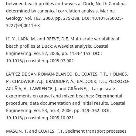
between beach profiles and waves at Duck, North Carolina,
determined by canonical correlation analysis. Marine
Geology. Vol. 163, 2000, pp. 275-288. DOI: 10.1016/S0025-
3227(99)00119-X
LI, Y., LARK, M. and REEVE, D.E. Multi-scale variability of
beach profiles at Duck: A wavelet analysis. Coastal
Engineering. Vol. 52, 2006, pp. 1133-1153. DOI:
10.1016/j.coastaleng.2005.07.002
LÃ“PEZ DE SAN ROMÃN-BLANCO, B., COATES, T.T., HOLMES,
P., CHADWICK, A.J., BRADBURY, A., BALDOCK, T.E., PEDROZO-
ACUÃ‘A, A., LAWRENCE, J. and GRÃœNE, J. Large scale
experiments on gravel and mixed beaches: Experimental
procedure, data documentation and initial results. Coastal
Engineering. Vol. 53, no. 4, 2006, pp. 349- 362. DOI:
10.1016/j.coastaleng.2005.10.021
MASON, T. and COATES, T.T. Sediment transport processes