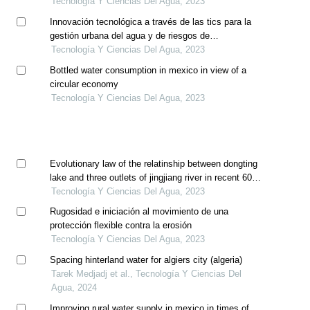
río mayo
Tecnología Y Ciencias Del Agua, 2023
Innovación tecnológica a través de las tics para la
gestión urbana del agua y de riesgos de
precipitaciones extremas
Tecnología Y Ciencias Del Agua, 2023
Bottled water consumption in mexico in view of a
circular economy
Tecnología Y Ciencias Del Agua, 2023
Evolutionary law of the relatinship between dongting
lake and three outlets of jingjiang river in recent 60
years
Tecnología Y Ciencias Del Agua, 2023
Rugosidad e iniciación al movimiento de una
protección flexible contra la erosión
Tecnología Y Ciencias Del Agua, 2023
Spacing hinterland water for algiers city (algeria)
Tarek Medjadj et al., Tecnología Y Ciencias Del
Agua, 2024
Improving rural water supply in mexico in times of