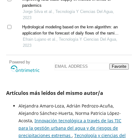
pandemics
Jorge Silva et al., Tecnología Y Ciencias Del Agua,
2023
Hydrological modeling based on the knn algorithm: an
application for the forecast of daily flows of the ramis
river, peru
Efrain Lujano et al., Tecnología Y Ciencias Del Agua,
2023
Powered by
Favorite
Artículos más leídos del mismo autor/a
Alejandra Amaro-Loza, Adrián Pedrozo-Acuña,
Alejandro Sánchez-Huerta, Norma Patricia López-
Acosta,
Innovación tecnológica a través de las TIC
para la gestión urbana del agua y de riesgos de
precipitaciones extremas
,
Tecnología y ciencias del