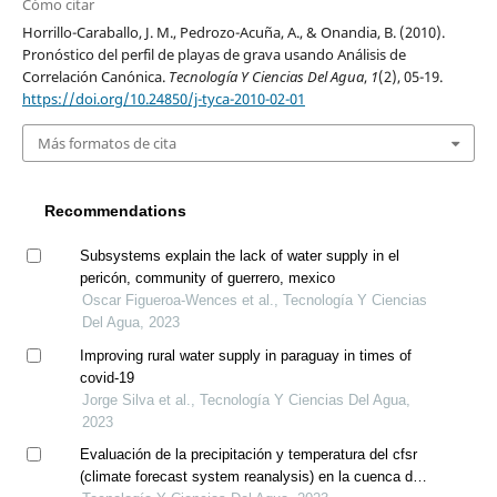
Cómo citar
Horrillo-Caraballo, J. M., Pedrozo-Acuña, A., & Onandia, B. (2010).
Pronóstico del perfil de playas de grava usando Análisis de
Correlación Canónica.
Tecnología Y Ciencias Del Agua
,
1
(2), 05-19.
https://doi.org/10.24850/j-tyca-2010-02-01
Más formatos de cita
Recommendations
Subsystems explain the lack of water supply in el
pericón, community of guerrero, mexico
Oscar Figueroa-Wences et al., Tecnología Y Ciencias
Del Agua, 2023
Improving rural water supply in paraguay in times of
covid-19
Jorge Silva et al., Tecnología Y Ciencias Del Agua,
2023
Evaluación de la precipitación y temperatura del cfsr
(climate forecast system reanalysis) en la cuenca del