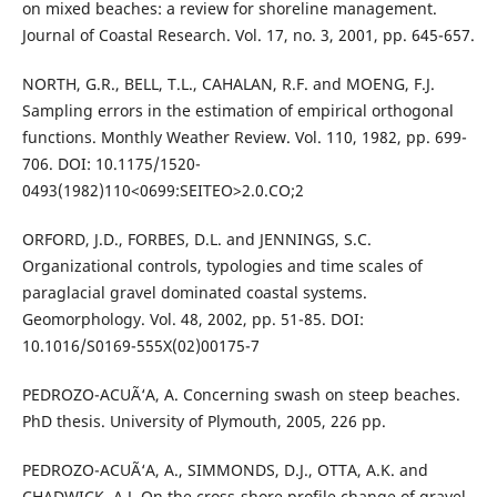
on mixed beaches: a review for shoreline management.
Journal of Coastal Research. Vol. 17, no. 3, 2001, pp. 645-657.
NORTH, G.R., BELL, T.L., CAHALAN, R.F. and MOENG, F.J.
Sampling errors in the estimation of empirical orthogonal
functions. Monthly Weather Review. Vol. 110, 1982, pp. 699-
706. DOI: 10.1175/1520-
0493(1982)110<0699:SEITEO>2.0.CO;2
ORFORD, J.D., FORBES, D.L. and JENNINGS, S.C.
Organizational controls, typologies and time scales of
paraglacial gravel dominated coastal systems.
Geomorphology. Vol. 48, 2002, pp. 51-85. DOI:
10.1016/S0169-555X(02)00175-7
PEDROZO-ACUÃ‘A, A. Concerning swash on steep beaches.
PhD thesis. University of Plymouth, 2005, 226 pp.
PEDROZO-ACUÃ‘A, A., SIMMONDS, D.J., OTTA, A.K. and
CHADWICK, A.J. On the cross-shore profile change of gravel