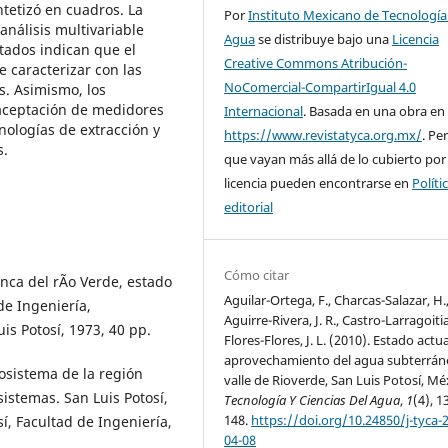
ntetizó en cuadros. La
Por
Instituto Mexicano de Tecnología
análisis multivariable
Agua
se distribuye bajo una
Licencia
tados indican que el
Creative Commons Atribución-
 caracterizar con las
NoComercial-CompartirIgual 4.0
s. Asimismo, los
 aceptación de medidores
Internacional
. Basada en una obra en
nologías de extracción y
https://www.revistatyca.org.mx/
. Pe
s.
que vayan más allá de lo cubierto por
licencia pueden encontrarse en
Políti
editorial
Cómo citar
ca del rÃ­o Verde, estado
Aguilar-Ortega, F., Charcas-Salazar, H.
de Ingeniería,
Aguirre-Rivera, J. R., Castro-Larragoitia,
is Potosí, 1973, 40 pp.
Flores-Flores, J. L. (2010). Estado actua
aprovechamiento del agua subterrán
rosistema de la región
valle de Rioverde, San Luis Potosí, Mé
sistemas. San Luis Potosí,
Tecnología Y Ciencias Del Agua
,
1
(4), 1
148.
https://doi.org/10.24850/j-tyca-
, Facultad de Ingeniería,
04-08