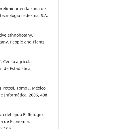
reliminar en la zona de
otecnología Ledezma, S.A.
tive ethnobotany.
tany. People and Plants
I. Censo agrícola-
l de Estadística,
s Potosí. Tomo I. México,
a e Informática, 2006, 498
 del ejido El Refugio.
ela de Economía,
 57 pp.