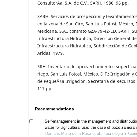
ConsultorÃ­a, S.A. de C.V., SARH, 1980, 96 pp.
SARH. Servicios de prospección y levantamientos
en la zona de San Ciro, San Luis Potosí. México, 
Mexicana, S.A., contrato GZA-79-42-ED, SARH, Su
Infraestructura Hidráulica, Dirección General d
Infraestructura Hidráulica, Subdirección de Geo
Ãridas, 1979.
SRH. Inventario de aprovechamientos superficia
riego. San Luis Potosí. México, D.F.: Irrigación y
de PequeÃ±a Irrigación, Secretaría de Recursos 
117 pp.
Recommendations
Self-management in the management and distributio
water for agricultural use: the case of pozo zamoran
hidalgo, mexico
Damaris Mejía-de la Rosa et al., Tecnología Y Cien