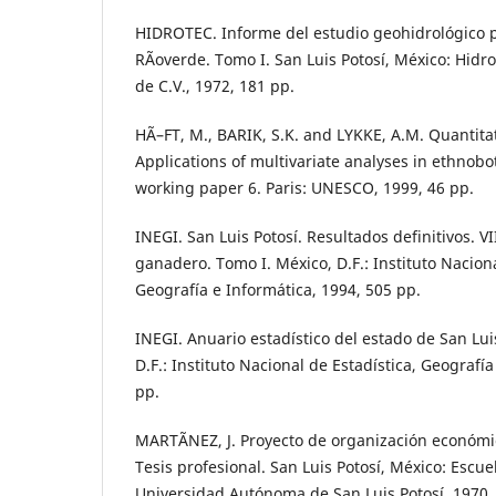
HIDROTEC. Informe del estudio geohidrológico p
RÃ­overde. Tomo I. San Luis Potosí, México: Hidr
de C.V., 1972, 181 pp.
HÃ–FT, M., BARIK, S.K. and LYKKE, A.M. Quantita
Applications of multivariate analyses in ethnobo
working paper 6. Paris: UNESCO, 1999, 46 pp.
INEGI. San Luis Potosí. Resultados definitivos. VI
ganadero. Tomo I. México, D.F.: Instituto Naciona
Geografía e Informática, 1994, 505 pp.
INEGI. Anuario estadístico del estado de San Lui
D.F.: Instituto Nacional de Estadística, Geografí
pp.
MARTÃNEZ, J. Proyecto de organización económica
Tesis profesional. San Luis Potosí, México: Escu
Universidad Autónoma de San Luis Potosí, 1970,