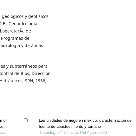
 geológicos y geofísicos
D.F.: Geohidrología
bsecretarÃ­a de
e Programas de
hidrología y de Zonas
les y subterráneos para
 Control de Ríos, Dirección
Hidráulicos, SRH, 1966,
n of
Las unidades de riego en méxico: caracterización de
o,
fuente de abastecimiento y tamaño
cias
Tecnología Y Ciencias Del Agua, 2023