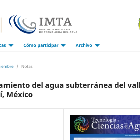
icas
Cómo participar
Archivo
iciembre
/
Notas
amiento del agua subterránea del val
í, México