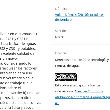
Número
Vol. 1 Núm. 4 (2010): octubre-
diciembre
Sección
ividir en dos zonas: a)
Notas
agua C4S1 y C5S1 e
echas; b)
Sur
, de aguas
2S2 y C3S1 y potables,
Licencia
 excelente calidad del
de un mayor
Derechos de autor 2010 Tecnología y
a. Considerando lo
ciencias del agua
jerarquizar los factores
ubterránea para uso
l nivel freático en la
to de trabajo fue: a)
Esta obra está bajo una licencia
ivos sobre el
internacional
Creative Commons
de Rioverde; b) realizar
Atribución-NoComercial-CompartirIg
 pozos. La temática
ión, sistemas de cultivo,
4.0
.
cola, crédito y apoyo