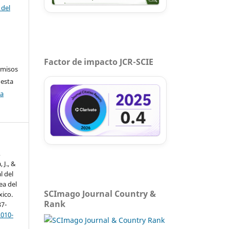
 del
Factor de impacto JCR-SCIE
rmisos
 esta
ca
,
 J., &
l del
ea del
SCImago Journal Country &
xico.
Rank
37-
2010-