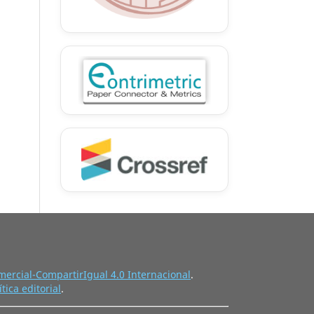
ercial-CompartirIgual 4.0 Internacional
.
ítica editorial
.