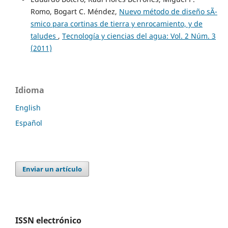
Romo, Bogart C. Méndez,
Nuevo método de diseño sÃ­
smico para cortinas de tierra y enrocamiento, y de
taludes
,
Tecnología y ciencias del agua: Vol. 2 Núm. 3
(2011)
Idioma
English
Español
Enviar un artículo
ISSN electrónico