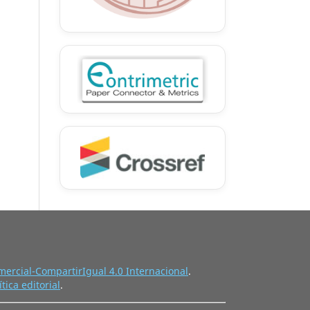
ercial-CompartirIgual 4.0 Internacional
.
ítica editorial
.