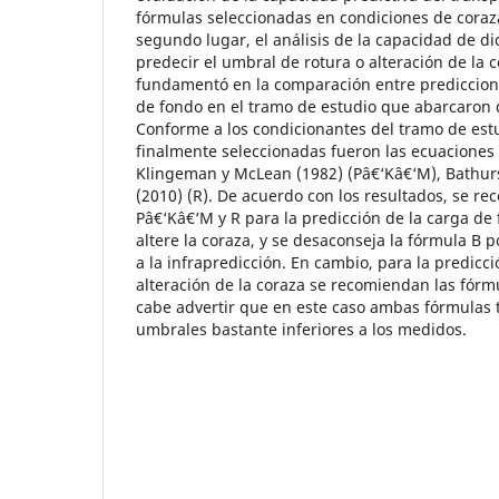
fórmulas seleccionadas en condiciones de coraza
segundo lugar, el análisis de la capacidad de d
predecir el umbral de rotura o alteración de la c
fundamentó en la comparación entre prediccion
de fondo en el tramo de estudio que abarcaron 
Conforme a los condicionantes del tramo de estu
finalmente seleccionadas fueron las ecuaciones 
Klingeman y McLean (1982) (Pâ€‘Kâ€‘M), Bathurs
(2010) (R). De acuerdo con los resultados, se r
Pâ€‘Kâ€‘M y R para la predicción de la carga d
altere la coraza, y se desaconseja la fórmula B
a la infrapredicción. En cambio, para la predicc
alteración de la coraza se recomiendan las fórm
cabe advertir que en este caso ambas fórmulas 
umbrales bastante inferiores a los medidos.