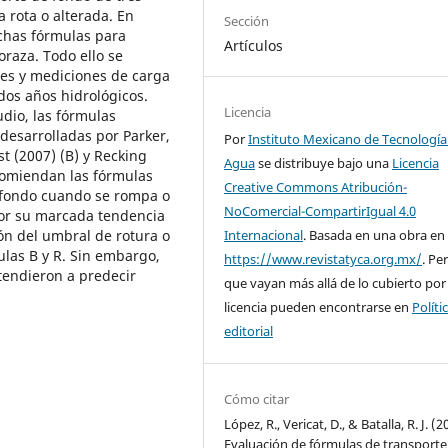
 rota o alterada. En
Sección
ichas fórmulas para
Artículos
oraza. Todo ello se
es y mediciones de carga
dos años hidrológicos.
Licencia
dio, las fórmulas
desarrolladas por Parker,
Por
Instituto Mexicano de Tecnología
t (2007) (B) y Recking
Agua
se distribuye bajo una
Licencia
ecomiendan las fórmulas
Creative Commons Atribución-
e fondo cuando se rompa o
NoComercial-CompartirIgual 4.0
 por su marcada tendencia
ión del umbral de rotura o
Internacional
. Basada en una obra en
ulas B y R. Sin embargo,
https://www.revistatyca.org.mx/
. Pe
tendieron a predecir
que vayan más allá de lo cubierto por
licencia pueden encontrarse en
Políti
editorial
Cómo citar
López, R., Vericat, D., & Batalla, R. J. (2
Evaluación de fórmulas de transporte