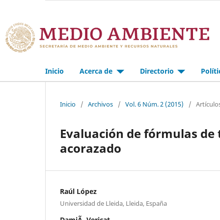
Inicio
Acerca de
Directorio
Polít
Inicio
/
Archivos
/
Vol. 6 Núm. 2 (2015)
/
Artículo
Evaluación de fórmulas de 
acorazado
Raúl López
Universidad de Lleida, Lleida, España
DamiÃ Vericat