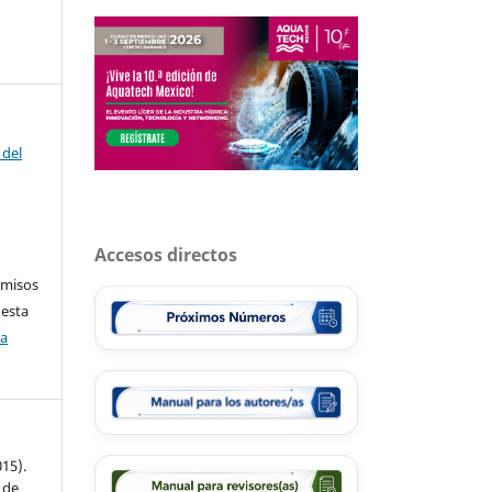
 del
Accesos directos
rmisos
 esta
ca
015).
 de