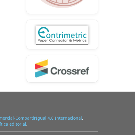
ercial-CompartirIgual 4.0 Internacional
.
ítica editorial
.