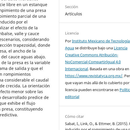
icie libre en un estanque
Sección
ompimiento de una presa
Artículos
mpimiento parcial de una
inducido por el
izar el efecto de la
Licencia
balse, valle y cauce
 escenarios, considerando
Por
Instituto Mexicano de Tecnología
sección trapezoidal, donde
Agua
se distribuye bajo una
Licencia
esa, el ancho de la
Creative Commons Atribución-
d del cauce aguas abajo.
NoComercial-CompartirIgual 4.0
de la presa es la variable
ama de salida y que el
Internacional
. Basada en una obra en
en rompimientos
https://www.revistatyca.org.mx/
. Pe
ma considerable el caudal
que vayan más allá de lo cubierto por
e crecida. La orientación
licencia pueden encontrarse en
Políti
efecto menor sobre las
editorial
 desarrollado predice de
e exhibe el flujo
 presa, constituyendo
edictiva.
Cómo citar
Sabat, I., Link, O., & Ettmer, B. (2015). 
inducido por el rompimiento de una p