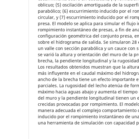
oblicuo; (5) oscilación amortiguada de la superf
parabólico; (6) escurrimiento inducido por el r
circular, y (7) escurrimiento inducido por el ro
presa. El modelo se aplica para simular el flujo 
rompimiento instantáneo de presas, a fin de anal
configuración geométrica del conjunto presa, em
sobre el hidrograma de salida. Se simularon 28
un valle con sección parabólica y un cauce con 
se varió la altura y orientación del muro de la pr
brecha, la pendiente longitudinal y la rugosida
Los resultados obtenidos muestran que la altura 
más influyente en el caudal máximo del hidrogr
ancho de la brecha tiene un efecto importante 
parciales. La rugosidad del lecho atenúa de for
máximo hacia aguas abajo y aumenta el tiempo d
del muro y la pendiente longitudinal tienen un 
crecidas provocadas por rompimiento. El modelo
manera adecuada el complejo comportamiento qu
inducido por el rompimiento instantáneo de una
una herramienta de simulación con capacidad pr