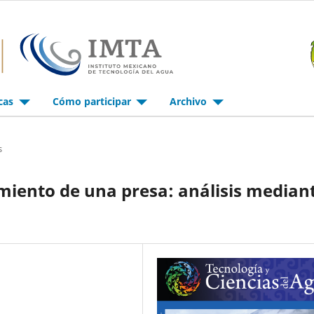
icas
Cómo participar
Archivo
s
imiento de una presa: análisis median