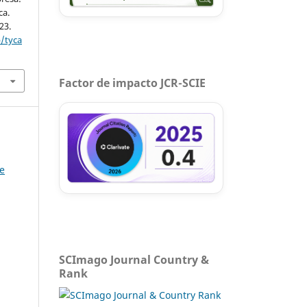
ca.
-23.
p/tyca
Factor de impacto JCR-SCIE
de
SCImago Journal Country &
Rank