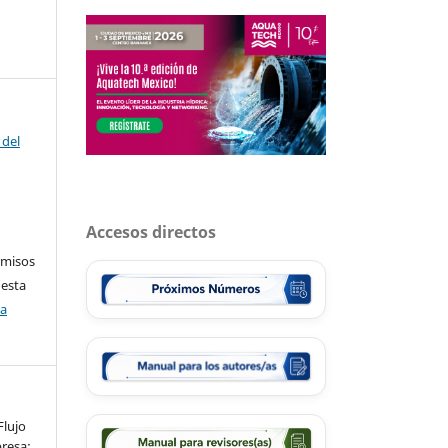
 del
Accesos directos
rmisos
 esta
ca
Flujo
resa: