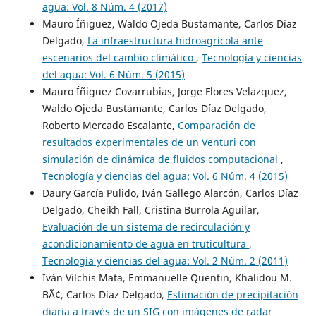
agua: Vol. 8 Núm. 4 (2017)
Mauro Íñiguez, Waldo Ojeda Bustamante, Carlos Díaz
Delgado,
La infraestructura hidroagrícola ante
escenarios del cambio climático
,
Tecnología y ciencias
del agua: Vol. 6 Núm. 5 (2015)
Mauro Íñiguez Covarrubias, Jorge Flores Velazquez,
Waldo Ojeda Bustamante, Carlos Díaz Delgado,
Roberto Mercado Escalante,
Comparación de
resultados experimentales de un Venturi con
simulación de dinámica de fluidos computacional
,
Tecnología y ciencias del agua: Vol. 6 Núm. 4 (2015)
Daury García Pulido, Iván Gallego Alarcón, Carlos Díaz
Delgado, Cheikh Fall, Cristina Burrola Aguilar,
Evaluación de un sistema de recirculación y
acondicionamiento de agua en truticultura
,
Tecnología y ciencias del agua: Vol. 2 Núm. 2 (2011)
Iván Vilchis Mata, Emmanuelle Quentin, Khalidou M.
BÃ¢, Carlos Díaz Delgado,
Estimación de precipitación
diaria a través de un SIG con imágenes de radar