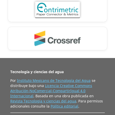
Tecnología y ciencias del agua
Por
Instituto Mexicano de Tecnología del Agua
se
distribuye bajo una
Licencia Creative Commons
Atribución-NoComercial-CompartirIgual 4.0
Internacional
. Basada en una obra publicada en
Revista Tecnología y ciencias del agua
. Para permisos
adicionales consulte la
Política editorial
.