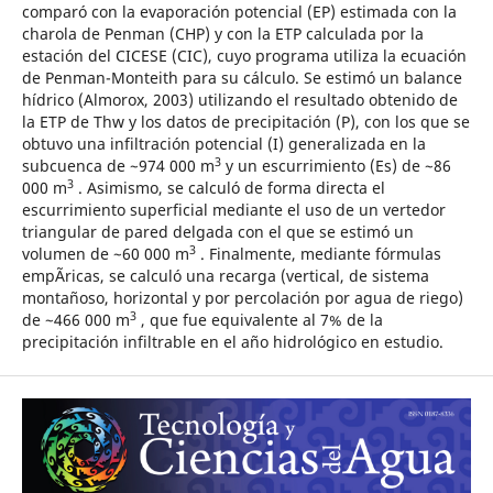
comparó con la evaporación potencial (EP) estimada con la
charola de Penman (CHP) y con la ETP calculada por la
estación del CICESE (CIC), cuyo programa utiliza la ecuación
de Penman-Monteith para su cálculo. Se estimó un balance
hídrico (Almorox, 2003) utilizando el resultado obtenido de
la ETP de Thw y los datos de precipitación (P), con los que se
obtuvo una infiltración potencial (I) generalizada en la
3
subcuenca de ~974 000 m
y un escurrimiento (Es) de ~86
3
000 m
. Asimismo, se calculó de forma directa el
escurrimiento superficial mediante el uso de un vertedor
triangular de pared delgada con el que se estimó un
3
volumen de ~60 000 m
. Finalmente, mediante fórmulas
empÃ­ricas, se calculó una recarga (vertical, de sistema
montañoso, horizontal y por percolación por agua de riego)
3
de ~466 000 m
, que fue equivalente al 7% de la
precipitación infiltrable en el año hidrológico en estudio.