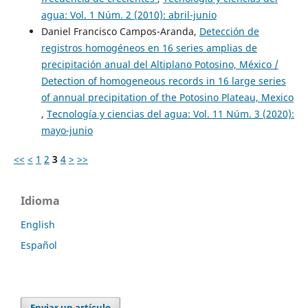
agua: Vol. 1 Núm. 2 (2010): abril-junio
Daniel Francisco Campos-Aranda,
Detección de
registros homogéneos en 16 series amplias de
precipitación anual del Altiplano Potosino, México /
Detection of homogeneous records in 16 large series
of annual precipitation of the Potosino Plateau, Mexico
,
Tecnología y ciencias del agua: Vol. 11 Núm. 3 (2020):
mayo-junio
<<
<
1
2
3
4
>
>>
Idioma
English
Español
Enviar un artículo