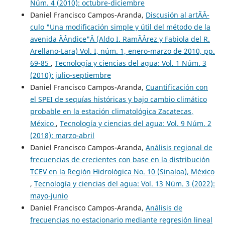
Núm. 4 (2010): octubre-diciembre
Daniel Francisco Campos-Aranda,
Discusión al artÃ­Â­
culo "Una modificación simple y útil del método de la
avenida Ã­Â­ndice"Â (Aldo I. RamÃ­Â­rez y Fabiola del R.
Arellano-Lara) Vol. I, núm. 1, enero-marzo de 2010, pp.
69-85
,
Tecnología y ciencias del agua: Vol. 1 Núm. 3
(2010): julio-septiembre
Daniel Francisco Campos-Aranda,
Cuantificación con
el SPEI de sequías históricas y bajo cambio climático
probable en la estación climatológica Zacatecas,
México
,
Tecnología y ciencias del agua: Vol. 9 Núm. 2
(2018): marzo-abril
Daniel Francisco Campos-Aranda,
Análisis regional de
frecuencias de crecientes con base en la distribución
TCEV en la Región Hidrológica No. 10 (Sinaloa), México
,
Tecnología y ciencias del agua: Vol. 13 Núm. 3 (2022):
mayo-junio
Daniel Francisco Campos-Aranda,
Análisis de
frecuencias no estacionario mediante regresión lineal