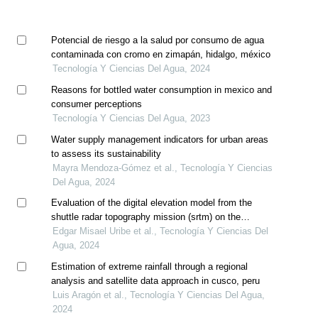
Potencial de riesgo a la salud por consumo de agua
contaminada con cromo en zimapán, hidalgo, méxico
Tecnología Y Ciencias Del Agua, 2024
Reasons for bottled water consumption in mexico and
consumer perceptions
Tecnología Y Ciencias Del Agua, 2023
Water supply management indicators for urban areas
to assess its sustainability
Mayra Mendoza-Gómez et al., Tecnología Y Ciencias
Del Agua, 2024
Evaluation of the digital elevation model from the
shuttle radar topography mission (srtm) on the
papaloapan macro-basin, mexico, using lidar as
Edgar Misael Uribe et al., Tecnología Y Ciencias Del
benchmark
Agua, 2024
Estimation of extreme rainfall through a regional
analysis and satellite data approach in cusco, peru
Luis Aragón et al., Tecnología Y Ciencias Del Agua,
2024