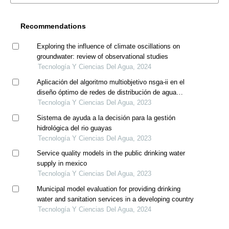
Recommendations
Exploring the influence of climate oscillations on
groundwater: review of observational studies
Tecnología Y Ciencias Del Agua, 2024
Aplicación del algoritmo multiobjetivo nsga-ii en el
diseño óptimo de redes de distribución de agua
potable. caso: ciudad de huancavelica, perú
Tecnología Y Ciencias Del Agua, 2023
Sistema de ayuda a la decisión para la gestión
hidrológica del rio guayas
Tecnología Y Ciencias Del Agua, 2023
Service quality models in the public drinking water
supply in mexico
Tecnología Y Ciencias Del Agua, 2023
Municipal model evaluation for providing drinking
water and sanitation services in a developing country
Tecnología Y Ciencias Del Agua, 2024