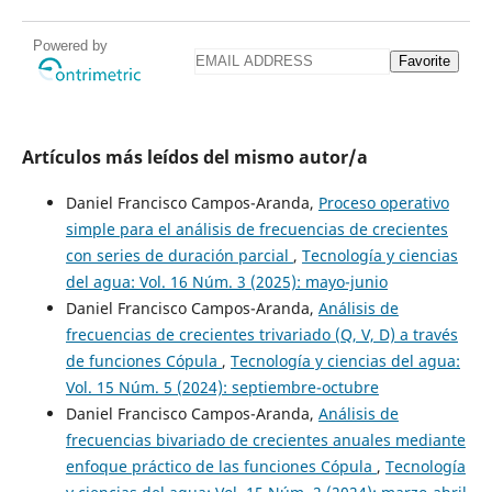
Powered by
Favorite
Artículos más leídos del mismo autor/a
Daniel Francisco Campos-Aranda,
Proceso operativo
simple para el análisis de frecuencias de crecientes
con series de duración parcial
,
Tecnología y ciencias
del agua: Vol. 16 Núm. 3 (2025): mayo-junio
Daniel Francisco Campos-Aranda,
Análisis de
frecuencias de crecientes trivariado (Q, V, D) a través
de funciones Cópula
,
Tecnología y ciencias del agua:
Vol. 15 Núm. 5 (2024): septiembre-octubre
Daniel Francisco Campos-Aranda,
Análisis de
frecuencias bivariado de crecientes anuales mediante
enfoque práctico de las funciones Cópula
,
Tecnología