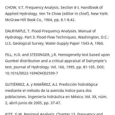
CHOW, V.T. Frequency Analysis. Section 8-I. Handbook of
Applied Hydrology. Ven Te Chow (editor in chief). New York:
McGraw-Hill Book Co., 1964, pp. 8.1-8.42.
DALRYMPLE, T. Flood-Frequency Analyses. Manual of
Hydrology. Part 3: Flood-Flow Techniques. Washington, D.C.:
U.S. Geological Survey, Water-Supply Paper 1543-A, 1960.
FILL, H.D. and STEDINGER, J.R. Homogeneity test based upon
Gumbel distribution and a critical appraisal of Dalrymple's
test. Journal of Hydrology. Vol. 166, 1995, pp. 81-105. DOI:
10.1016/0022-1694(94)02599-7
GUTIÉRREZ, A. y RAMÃREZ, A.I. Predicción hidrológica
mediante el método de la avenida índice para dos
poblaciones. Ingeniería hidráulica en México. Vol. XX, núm.
2, abril-junio de 2005, pp. 37-47.
KITE, G.W. Regional Analysis. Chapter 13. Frequency and