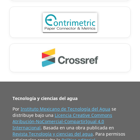
Tecnología y ciencias del agua
Por
Instituto Mexicano de Tecnología del Agua
se
distribuye bajo una
Licencia Creative Commons
Atribución-NoComercial-CompartirIgual 4.0
Internacional
. Basada en una obra publicada en
Revista Tecnología y ciencias del agua
. Para permisos