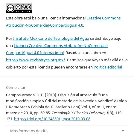
Esta obra está bajo una licencia internacional
Creative Commons
Atribución-NoComercial-CompartirIgual 4.0
.
Por
Instituto Mexicano de Tecnología del Agua
se distribuye bajo
una
Licencia Creative Commons Atribución-NoComercial-
CompartirIgual 4.0 Internacional
. Basada en una obra en
https://www.revistatyca.org.mx/
. Permisos que vayan más allá de lo
cubierto por esta licencia pueden encontrarse en
Política editorial
Cómo citar
Campos-Aranda, D. F. (2010). Discusión al artÃ­Â­culo "Una
modificación simple y útil del método de la avenida Ã­Â­ndice"Â (Aldo
I. RamÃ­Â­rez y Fabiola del R. Arellano-Lara) Vol. I, núm. 1, enero-
marzo de 2010, pp. 69-85.
Tecnología Y Ciencias Del Agua
,
1
(3), 119-
121.
https://doi.org/10.24850/j-tyca-2010-03-08
Más formatos de cita