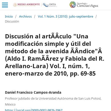
Inicio
/
Archivos
/
Vol. 1 Núm. 3 (2010): julio-septiembre
/
Discusión
Discusión al artÃ­Â­culo "Una
modificación simple y útil del
método de la avenida Ã­Â­ndice"Â
(Aldo I. RamÃ­Â­rez y Fabiola del R.
Arellano-Lara) Vol. I, núm. 1,
enero-marzo de 2010, pp. 69-85
Daniel Francisco Campos-Aranda
Profesor jubilado de la Universidad Autónoma de San Luis Potosí,
México
https://orcid.org/0000-0002-9876-3967