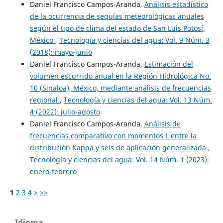
Daniel Francisco Campos-Aranda,
Análisis estadístico
de la ocurrencia de sequías meteorológicas anuales
según el tipo de clima del estado de San Luis Potosí,
México
,
Tecnología y ciencias del agua: Vol. 9 Núm. 3
(2018): mayo-junio
Daniel Francisco Campos-Aranda,
Estimación del
volumen escurrido anual en la Región Hidrológica No.
10 (Sinaloa), México, mediante análisis de frecuencias
regional
,
Tecnología y ciencias del agua: Vol. 13 Núm.
4 (2022): julio-agosto
Daniel Francisco Campos-Aranda,
Análisis de
frecuencias comparativo con momentos L entre la
distribución Kappa y seis de aplicación generalizada
,
Tecnología y ciencias del agua: Vol. 14 Núm. 1 (2023):
enero-febrero
1
2
3
4
>
>>
Idioma