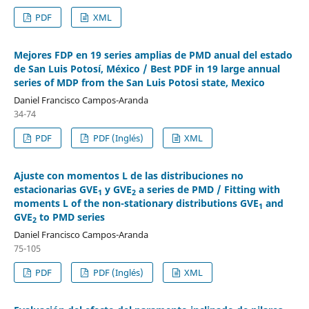
PDF
XML
Mejores FDP en 19 series amplias de PMD anual del estado
de San Luis Potosí, México / Best PDF in 19 large annual
series of MDP from the San Luis Potosi state, Mexico
Daniel Francisco Campos-Aranda
34-74
PDF
PDF (Inglés)
XML
Ajuste con momentos L de las distribuciones no
estacionarias GVE
y GVE
a series de PMD / Fitting with
1
2
moments L of the non-stationary distributions GVE
and
1
GVE
to PMD series
2
Daniel Francisco Campos-Aranda
75-105
PDF
PDF (Inglés)
XML