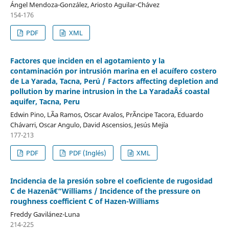
Ángel Mendoza-González, Ariosto Aguilar-Chávez
154-176
PDF
XML
Factores que inciden en el agotamiento y la
contaminación por intrusión marina en el acuífero costero
de La Yarada, Tacna, Perú / Factors affecting depletion and
pollution by marine intrusion in the La YaradaÂ´s coastal
aquifer, Tacna, Peru
Edwin Pino, LÃ­a Ramos, Oscar Avalos, PrÃ­ncipe Tacora, Eduardo
Chávarri, Oscar Angulo, David Ascensios, Jesús Mejía
177-213
PDF
PDF (Inglés)
XML
Incidencia de la presión sobre el coeficiente de rugosidad
C de Hazenâ€“Williams / Incidence of the pressure on
roughness coefficient C of Hazen-Williams
Freddy Gavilánez-Luna
214-225