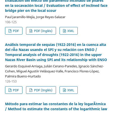
Evaluación del efecto del paramento inclinado de pilares
en la socavación local / Evaluation of effect of inclined face
bridge pier on the local scour
Paul Jaramillo-Mejía, Jorge Reyes-Salazar
106-125
PDF
PDF (Inglés)
XML
Análisis temporal de sequías (1922-2016) en la cuenca alta
del rÃ­o Nazas usando el SPI y su relación con ENSO /
Temporal analysis of droughts (1922-2016) in the upper
Nazas River Basin using SPI and its relationship with ENSO
Gerardo Esquivel-Arriaga, Julián Cerano-Paredes, Ignacio Sánchez-
Cohen, Miguel Agustín Velásquez-Valle, Francisco Flores-López,
Palmira Bueno-Hurtado
126-153
PDF
PDF (Inglés)
XML
Método para estimar las constantes de la ley logarÃ­tmica
/ Method to estimate the constants of the logarithmic law