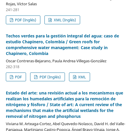
Rojas, Víctor Salas
241-281
PDF (Inglés)
XML (Inglés)
Techos verdes para la gestión integral del agua: caso de
estudio Chapinero, Colombia / Green roofs for
comprehensive water management: Case study in
Chapinero, Colombia
Oscar Contreras-Bejarano, Paula Andrea Villegas-González
282-318
PDF
PDF (Inglés)
XML
Estado del arte: una revisión actual a los mecanismos que
realizan los humedales artificiales para la remoción de
nitrógeno y fósforo / State of art: A current review of the
mechanisms that make the artificial wetlands for the
removal of nitrogen and phosphorus
Viviana M. Arteaga-Cortez, Abel Quevedo-Nolasco, David H. del Valle-
Paniagua, Martiniano Castro-Popoca, Ángel Bravo-Vinaja, Jorge A.