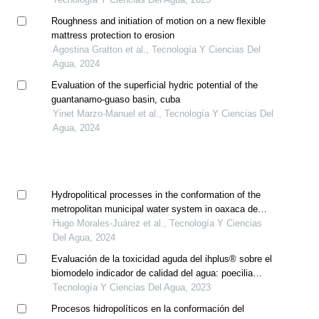
Roughness and initiation of motion on a new flexible
mattress protection to erosion
Agostina Gratton et al., Tecnología Y Ciencias Del
Agua, 2024
Evaluation of the superficial hydric potential of the
guantanamo-guaso basin, cuba
Yinet Marzo-Manuel et al., Tecnología Y Ciencias Del
Agua, 2024
Hydropolitical processes in the conformation of the
metropolitan municipal water system in oaxaca de
juarez, oaxaca, mexico
Hugo Morales-Juárez et al., Tecnología Y Ciencias
Del Agua, 2024
Evaluación de la toxicidad aguda del ihplus® sobre el
biomodelo indicador de calidad del agua: poecilia
reticulata
Tecnología Y Ciencias Del Agua, 2023
Procesos hidropolíticos en la conformación del