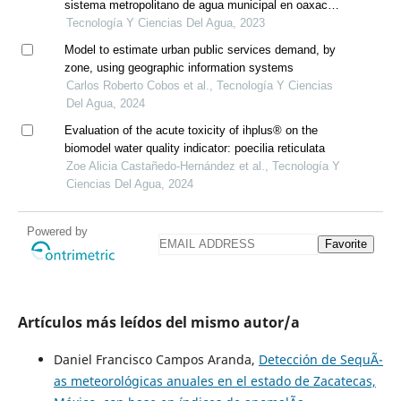
sistema metropolitano de agua municipal en oaxaca
de juárez, oaxaca, méxico
Tecnología Y Ciencias Del Agua, 2023
Model to estimate urban public services demand, by
zone, using geographic information systems
Carlos Roberto Cobos et al., Tecnología Y Ciencias
Del Agua, 2024
Evaluation of the acute toxicity of ihplus® on the
biomodel water quality indicator: poecilia reticulata
Zoe Alicia Castañedo-Hernández et al., Tecnología Y
Ciencias Del Agua, 2024
Powered by
Favorite
Artículos más leídos del mismo autor/a
Daniel Francisco Campos Aranda,
Detección de SequÃ­
as meteorológicas anuales en el estado de Zacatecas,