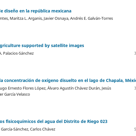
de diseño en la república mexicana
es, Maritza L. Arganis, Javier Osnaya, Andrés E. Galván-Torres
agriculture supported by satellite images
 A. Palacios-Sánchez
la concentración de oxígeno disuelto en el lago de Chapala, Méxi
Hugo Ernesto Flores López, Álvaro Agustín Chávez Durán, Jesús
er García Velasco
os fisicoquímicos del agua del Distrito de Riego 023
r García-Sánchez, Carlos Chávez