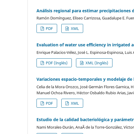
Análisis regional para estimar precipitaciones 
Ramón Domínguez, Eliseo Carrizosa, Guadalupe E. Fuemt
PDF
XML
Evaluation of water use efficiency in irrigated 
Enrique Palacios-Vélez, José L. Espinosa-Espinosa, Luis
PDF (Inglés)
XML (Inglés)
Variaciones espacio-temporales y modelaje de 
Celia de la Mora Orozco, José Germán Flores Garnica, 
Manuel Ochoa Rivero, Héctor Osbaldo Rubio Arias, Javi
PDF
XML
Estudio de la calidad bacteriológica y parámetr
Nami Morales-Durán, AnaÃ­ de la Torre-González, Vícto