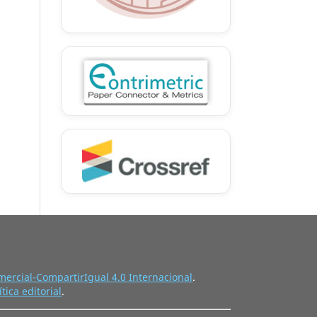
ercial-CompartirIgual 4.0 Internacional
.
ítica editorial
.