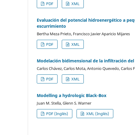
PDF
XML
Evaluación del potencial hidroenergético a peq
escurrimiento
Bertha Meza Prieto, Francisco Javier Aparicio Mijares
PDF
XML
Modelación bidimensional de la infiltración de
Carlos Chávez, Carlos Mota, Antonio Quevedo, Carlos 
PDF
XML
Modelling a hydrologic Black-Box
Juan M. Stella, Glenn S. Warner
PDF (Inglés)
XML (Inglés)