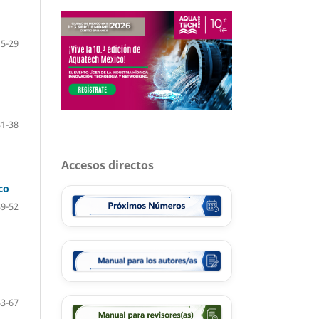
5-29
31-38
Accesos directos
co
39-52
53-67