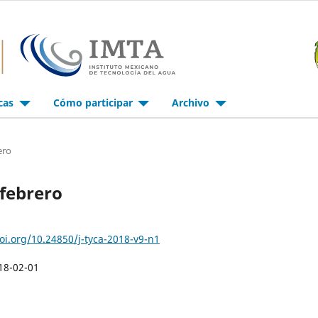
icas
Cómo participar
Archivo
ero
-febrero
doi.org/10.24850/j-tyca-2018-v9-n1
18-02-01