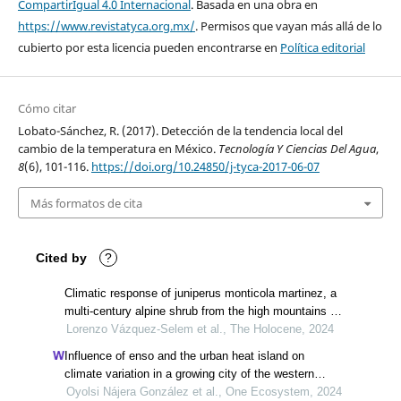
CompartirIgual 4.0 Internacional
. Basada en una obra en
https://www.revistatyca.org.mx/
. Permisos que vayan más allá de lo
cubierto por esta licencia pueden encontrarse en
Política editorial
Cómo citar
Lobato-Sánchez, R. (2017). Detección de la tendencia local del
cambio de la temperatura en México.
Tecnología Y Ciencias Del Agua
,
8
(6), 101-116.
https://doi.org/10.24850/j-tyca-2017-06-07
Más formatos de cita
Cited by
?
Climatic response of juniperus monticola martinez, a
multi-century alpine shrub from the high mountains of
central mexico
Lorenzo Vázquez-Selem et al., The Holocene, 2024
Influence of enso and the urban heat island on
climate variation in a growing city of the western
mexico
Oyolsi Nájera González et al., One Ecosystem, 2024