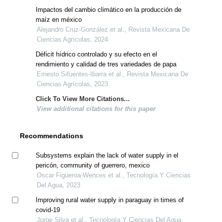
Impactos del cambio climático en la producción de
maíz en méxico
Alejandro Cruz-González et al., Revista Mexicana De
Ciencias Agrícolas, 2024
Déficit hídrico controlado y su efecto en el
rendimiento y calidad de tres variedades de papa
Ernesto Sifuentes-Ibarra et al., Revista Mexicana De
Ciencias Agrícolas, 2023
Click To View More Citations...
View additional citations for this paper
Recommendations
Subsystems explain the lack of water supply in el
pericón, community of guerrero, mexico
Oscar Figueroa-Wences et al., Tecnología Y Ciencias
Del Agua, 2023
Improving rural water supply in paraguay in times of
covid-19
Jorge Silva et al., Tecnología Y Ciencias Del Agua,