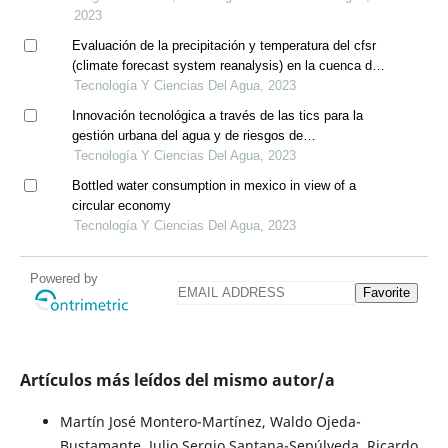
2023
Evaluación de la precipitación y temperatura del cfsr
(climate forecast system reanalysis) en la cuenca del
río mayo
Tecnología Y Ciencias Del Agua, 2023
Innovación tecnológica a través de las tics para la
gestión urbana del agua y de riesgos de
precipitaciones extremas
Tecnología Y Ciencias Del Agua, 2023
Bottled water consumption in mexico in view of a
circular economy
Tecnología Y Ciencias Del Agua, 2023
Powered by
Favorite
Artículos más leídos del mismo autor/a
Martín José Montero-Martínez, Waldo Ojeda-
Bustamante, Julio Sergio Santana-Sepúlveda, Ricardo