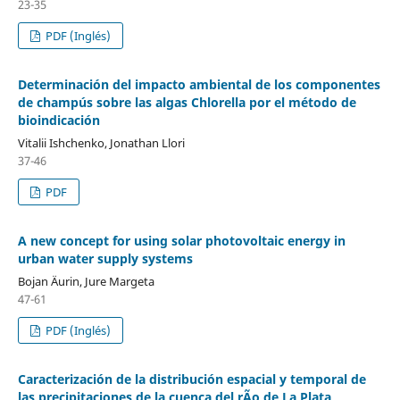
23-35
PDF (Inglés)
Determinación del impacto ambiental de los componentes
de champús sobre las algas Chlorella por el método de
bioindicación
Vitalii Ishchenko, Jonathan Llori
37-46
PDF
A new concept for using solar photovoltaic energy in
urban water supply systems
Bojan Äurin, Jure Margeta
47-61
PDF (Inglés)
Caracterización de la distribución espacial y temporal de
las precipitaciones de la cuenca del rÃ­o de La Plata