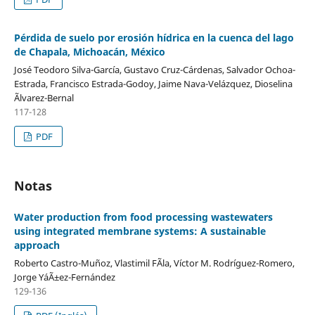
Pérdida de suelo por erosión hídrica en la cuenca del lago
de Chapala, Michoacán, México
José Teodoro Silva-García, Gustavo Cruz-Cárdenas, Salvador Ochoa-
Estrada, Francisco Estrada-Godoy, Jaime Nava-Velázquez, Dioselina
Ãlvarez-Bernal
117-128
PDF
Notas
Water production from food processing wastewaters
using integrated membrane systems: A sustainable
approach
Roberto Castro-Muñoz, Vlastimil FÃ­la, Víctor M. Rodríguez-Romero,
Jorge YáÃ±ez-Fernández
129-136