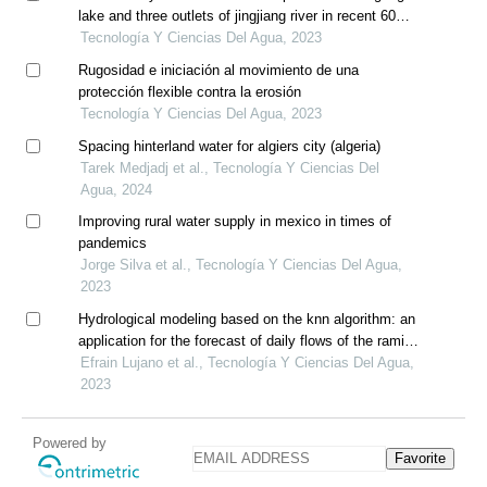
lake and three outlets of jingjiang river in recent 60
years
Tecnología Y Ciencias Del Agua, 2023
Rugosidad e iniciación al movimiento de una
protección flexible contra la erosión
Tecnología Y Ciencias Del Agua, 2023
Spacing hinterland water for algiers city (algeria)
Tarek Medjadj et al., Tecnología Y Ciencias Del
Agua, 2024
Improving rural water supply in mexico in times of
pandemics
Jorge Silva et al., Tecnología Y Ciencias Del Agua,
2023
Hydrological modeling based on the knn algorithm: an
application for the forecast of daily flows of the ramis
river, peru
Efrain Lujano et al., Tecnología Y Ciencias Del Agua,
2023
Powered by
Favorite