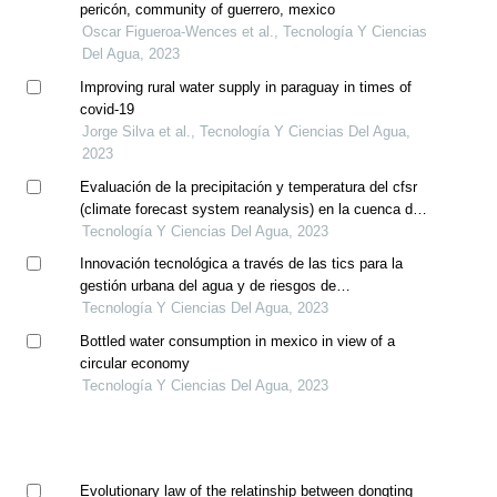
pericón, community of guerrero, mexico
Oscar Figueroa-Wences et al., Tecnología Y Ciencias
Del Agua, 2023
Improving rural water supply in paraguay in times of
covid-19
Jorge Silva et al., Tecnología Y Ciencias Del Agua,
2023
Evaluación de la precipitación y temperatura del cfsr
(climate forecast system reanalysis) en la cuenca del
río mayo
Tecnología Y Ciencias Del Agua, 2023
Innovación tecnológica a través de las tics para la
gestión urbana del agua y de riesgos de
precipitaciones extremas
Tecnología Y Ciencias Del Agua, 2023
Bottled water consumption in mexico in view of a
circular economy
Tecnología Y Ciencias Del Agua, 2023
Evolutionary law of the relatinship between dongting