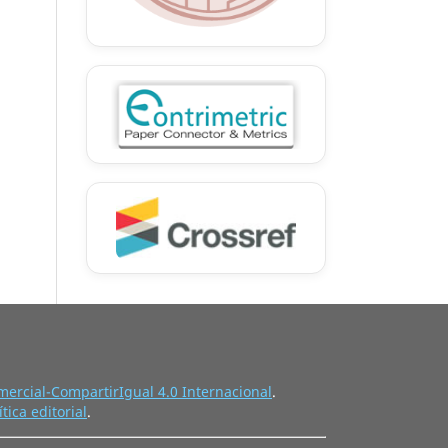
ercial-CompartirIgual 4.0 Internacional
.
ítica editorial
.