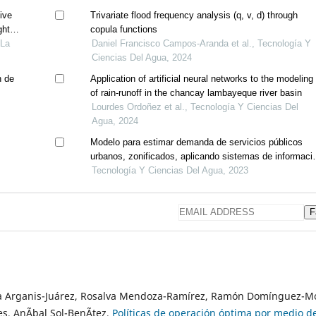
ive
Trivariate flood frequency analysis (q, v, d) through
ht in
copula functions
 La
Daniel Francisco Campos-Aranda et al., Tecnología Y
Ciencias Del Agua, 2024
n de
Application of artificial neural networks to the modeling
of rain-runoff in the chancay lambayeque river basin
Lourdes Ordoñez et al., Tecnología Y Ciencias Del
Agua, 2024
Modelo para estimar demanda de servicios públicos
urbanos, zonificados, aplicando sistemas de informaci
geográfica
Tecnología Y Ciencias Del Agua, 2023
F
iana Arganis-Juárez, Rosalva Mendoza-Ramírez, Ramón Domínguez-M
es, AnÃ­bal Sol-BenÃ­tez,
Políticas de operación óptima por medio d