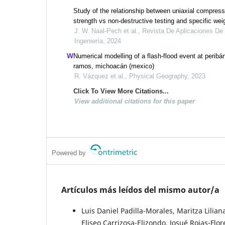
Study of the relationship between uniaxial compress
strength vs non-destructive testing and specific weig
bank rocks from the seybaplaya campeche mexico
J. W. Naal-Pech et al., Revista De Aplicaciones De
Ingeniería, 2024
Numerical modelling of a flash-flood event at peribá
ramos, michoacán (mexico)
R. Vázquez et al., Physical Geography, 2023
Click To View More Citations...
View additional citations for this paper
Powered by
Artículos más leídos del mismo autor/a
Luis Daniel Padilla-Morales, Maritza Lil
Eliseo Carrizosa-Elizondo, Josué Rojas-Flor