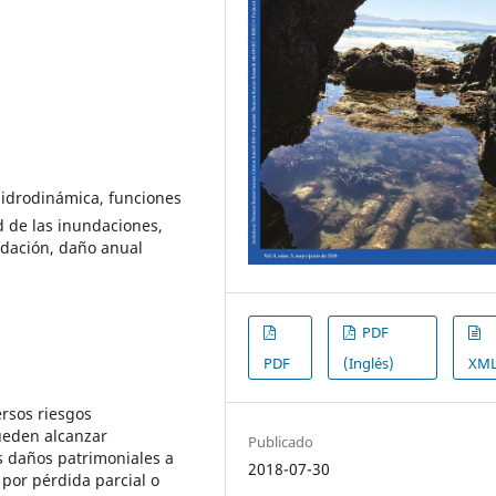
hidrodinámica, funciones
d de las inundaciones,
ndación, daño anual
PDF
PDF
(Inglés)
XM
ersos riesgos
ueden alcanzar
Publicado
 daños patrimoniales a
2018-07-30
 por pérdida parcial o