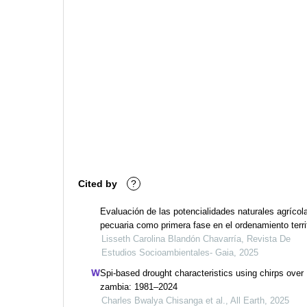
Cited by
?
Evaluación de las potencialidades naturales agrícol
pecuaria como primera fase en el ordenamiento territ
de la subcuenca del río ochomogo, nicaragua
Lisseth Carolina Blandón Chavarría, Revista De
Estudios Socioambientales- Gaia, 2025
Spi-based drought characteristics using chirps over
zambia: 1981–2024
Charles Bwalya Chisanga et al., All Earth, 2025