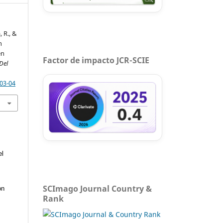
 R., &
n
en
Factor de impacto JCR-SCIE
Del
-03-04
el
SCImago Journal Country &
on
Rank