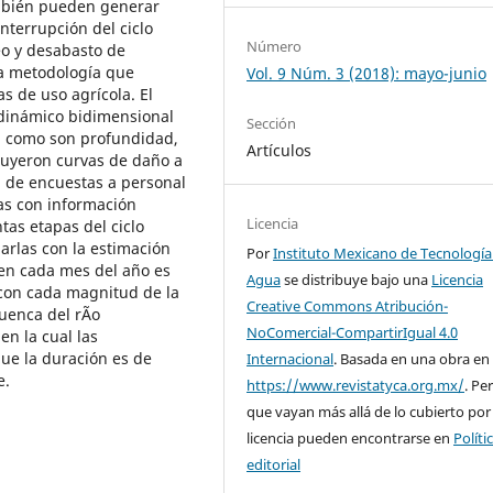
ambién pueden generar
nterrupción del ciclo
Número
eo y desabasto de
na metodología que
Vol. 9 Núm. 3 (2018): mayo-junio
s de uso agrícola. El
dinámico bidimensional
Sección
l, como son profundidad,
Artículos
ruyeron curvas de daño a
n de encuestas a personal
das con información
Licencia
ntas etapas del ciclo
narlas con la estimación
Por
Instituto Mexicano de Tecnología
 en cada mes del año es
Agua
se distribuye bajo una
Licencia
 con cada magnitud de la
Creative Commons Atribución-
uenca del rÃ­o
NoComercial-CompartirIgual 4.0
n la cual las
que la duración es de
Internacional
. Basada en una obra en
e.
https://www.revistatyca.org.mx/
. Pe
que vayan más allá de lo cubierto por
licencia pueden encontrarse en
Políti
editorial