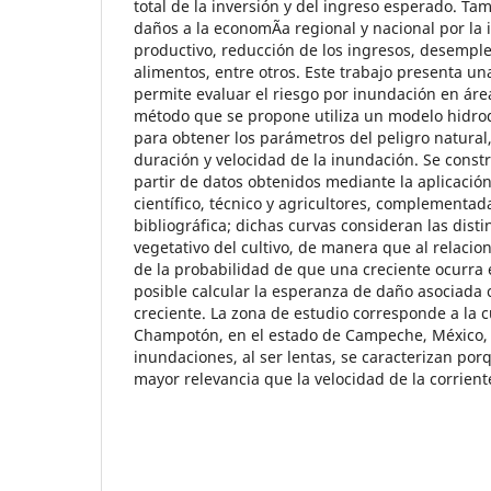
total de la inversión y del ingreso esperado. T
daños a la economÃ­a regional y nacional por la i
productivo, reducción de los ingresos, desempl
alimentos, entre otros. Este trabajo presenta u
permite evaluar el riesgo por inundación en área
método que se propone utiliza un modelo hidro
para obtener los parámetros del peligro natura
duración y velocidad de la inundación. Se const
partir de datos obtenidos mediante la aplicació
científico, técnico y agricultores, complementa
bibliográfica; dichas curvas consideran las disti
vegetativo del cultivo, de manera que al relacio
de la probabilidad de que una creciente ocurra
posible calcular la esperanza de daño asociada
creciente. La zona de estudio corresponde a la c
Champotón, en el estado de Campeche, México, e
inundaciones, al ser lentas, se caracterizan por
mayor relevancia que la velocidad de la corrient