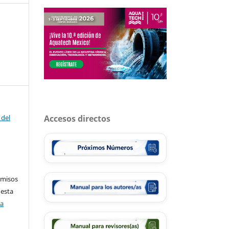
 del
Accesos directos
rmisos
 esta
ca