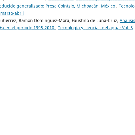
reducido generalizado: Presa Cointzio, Michoacán, México
,
Tecnolo
 marzo-abril
o-Gutiérrez, Ramón Domínguez-Mora, Faustino de Luna-Cruz,
Análisi
Ã±a en el periodo 1995-2010
,
Tecnología y ciencias del agua: Vol. 5