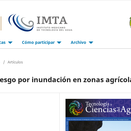
icas
Cómo participar
Archivo
o
/
Artículos
iesgo por inundación en zonas agrícol