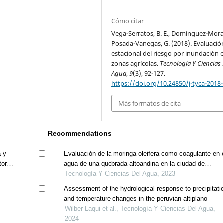
Cómo citar
Vega-Serratos, B. E., Domínguez-Mora,
Posada-Vanegas, G. (2018). Evaluació
estacional del riesgo por inundación 
zonas agrícolas.
Tecnología Y Ciencias 
Agua
,
9
(3), 92-127.
https://doi.org/10.24850/j-tyca-2018
Más formatos de cita
Recommendations
a y
Evaluación de la moringa oleifera como coagulante en 
orial
agua de una quebrada altoandina en la ciudad de
huancavelica, perú
Tecnología Y Ciencias Del Agua, 2023
Assessment of the hydrological response to precipitati
and temperature changes in the peruvian altiplano
Wilber Laqui et al., Tecnología Y Ciencias Del Agua,
2024