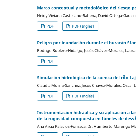
Marco conceptual y metodológico del riesgo p
Heidy Viviana Castellano-Bahena, David Ortega-Gaucin
PDF
PDF (Inglés)
Peligro por inundación durante el huracán Stan 
Rodrigo Roblero-Hidalgo, Jesús Chávez-Morales, Laura Al
PDF
Simulación hidrológica de la cuenca del rÃ­o L
Claudia Molina-Sánchez, Jesús Chávez-Morales, Oscar Lui
PDF
PDF (Inglés)
Instrumentación hidráulica y su aplicación a l
de la rugosidad compuesta en túneles de desvÃ­
Ana Alicia Palacios-Fonseca, Dr. Humberto Marengo M