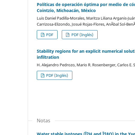
Políticas de operación óptima por medio de có
Cointzio, Michoacán, México
Luis Daniel Padilla-Morales, Maritza Liliana Arganis-
Carrizosa-Elizondo, Josué Rojas-Flores, AnÃ­bal Sol-BenÃ
PDF
PDF (Inglés)
Stability regions for an explicit numerical sol
infiltration
H. Alejandro Pedrozo, Mario R. Rosenberger, Carlos E.
PDF (Inglés)
Notas
Water stable isotopes (Î´2H and Î´18O) in the Y