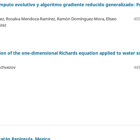
mputo evolutivo y algoritmo gradiente reducido generalizado: P
Juárez, Rosalva Mendoza-Ramírez, Ramón Domínguez-Mora, Eliseo
405
­tez
ution of the one-dimensional Richards equation applied to water so
 Schvezov
449
ucatán Peninsula, Mexico