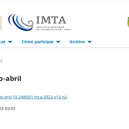
icas
Cómo participar
Archivo
il
o-abril
doi.org/10.24850/j-tyca-2022-v13-n2
22-03-01