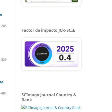
so
-288
Factor de impacto JCR-SCIE
-339
ma
-404
SCImago Journal Country &
Rank