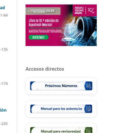
dad
01-84
-135
Accesos directos
-174
ción
-245