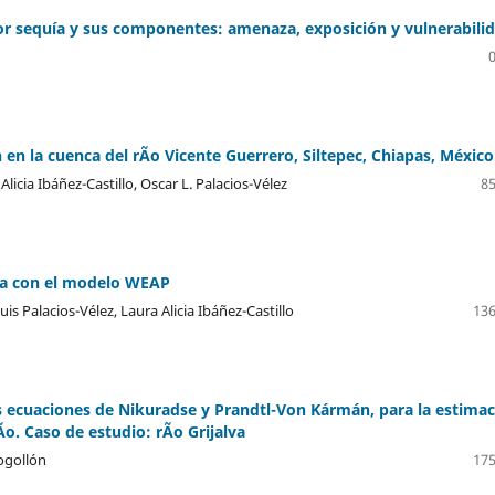
or sequía y sus componentes: amenaza, exposición y vulnerabili
en la cuenca del rÃ­o Vicente Guerrero, Siltepec, Chiapas, México
icia Ibáñez-Castillo, Oscar L. Palacios-Vélez
85
aja con el modelo WEAP
s Palacios-Vélez, Laura Alicia Ibáñez-Castillo
136
as ecuaciones de Nikuradse y Prandtl-Von Kármán, para la estima
o. Caso de estudio: rÃ­o Grijalva
ogollón
175