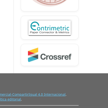
ercial-CompartirIgual 4.0 Internacional
.
ítica editorial
.