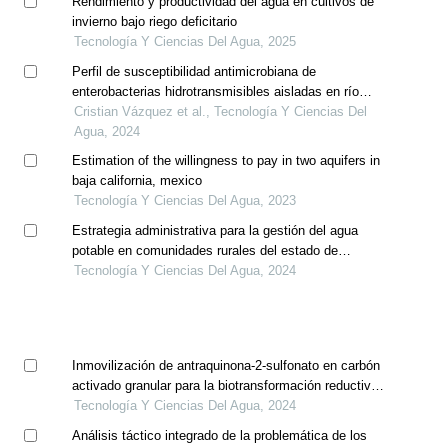
Rendimiento y productividad del agua en cultivos de
invierno bajo riego deficitario
Tecnología Y Ciencias Del Agua, 2025
Perfil de susceptibilidad antimicrobiana de
enterobacterias hidrotransmisibles aisladas en río
guamote, chimborazo
Cristian Vázquez et al., Tecnología Y Ciencias Del
Agua, 2024
Estimation of the willingness to pay in two aquifers in
baja california, mexico
Tecnología Y Ciencias Del Agua, 2023
Estrategia administrativa para la gestión del agua
potable en comunidades rurales del estado de
chihuahua
Tecnología Y Ciencias Del Agua, 2024
Inmovilización de antraquinona-2-sulfonato en carbón
activado granular para la biotransformación reductiva
de contaminantes electrofílicos
Tecnología Y Ciencias Del Agua, 2024
Análisis táctico integrado de la problemática de los