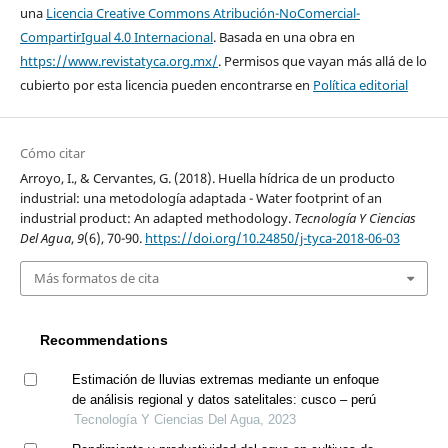
una
Licencia Creative Commons Atribución-NoComercial-
CompartirIgual 4.0 Internacional
. Basada en una obra en
https://www.revistatyca.org.mx/
. Permisos que vayan más allá de lo
cubierto por esta licencia pueden encontrarse en
Política editorial
Cómo citar
Arroyo, I., & Cervantes, G. (2018). Huella hídrica de un producto
industrial: una metodología adaptada - Water footprint of an
industrial product: An adapted methodology.
Tecnología Y Ciencias
Del Agua
,
9
(6), 70-90.
https://doi.org/10.24850/j-tyca-2018-06-03
Más formatos de cita
Recommendations
Estimación de lluvias extremas mediante un enfoque
de análisis regional y datos satelitales: cusco – perú
Tecnología Y Ciencias Del Agua, 2023