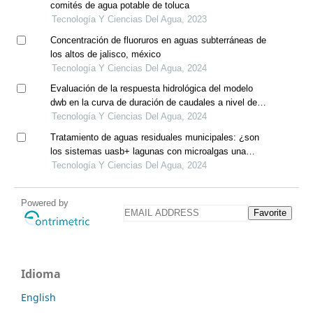
comités de agua potable de toluca
Tecnología Y Ciencias Del Agua, 2023
Concentración de fluoruros en aguas subterráneas de
los altos de jalisco, méxico
Tecnología Y Ciencias Del Agua, 2024
Evaluación de la respuesta hidrológica del modelo
dwb en la curva de duración de caudales a nivel de
cuenca y microcuenca, caso de estudio la cuenca del
Tecnología Y Ciencias Del Agua, 2024
río sogamoso, colombia
Tratamiento de aguas residuales municipales: ¿son
los sistemas uasb+ lagunas con microalgas una
opción?
Tecnología Y Ciencias Del Agua, 2024
Powered by
Favorite
Idioma
English