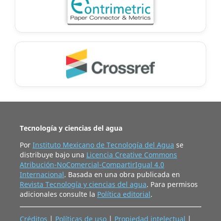
Tecnología y ciencias del agua
Por
Instituto Mexicano de Tecnología del Agua
se
distribuye bajo una
Licencia Creative Commons
Atribución-NoComercial-CompartirIgual 4.0
Internacional
. Basada en una obra publicada en
Revista Tecnología y ciencias del agua
. Para permisos
adicionales consulte la
Política editorial
.
Créditos
|
Políticas de uso
|
Propiedad intelectual
|