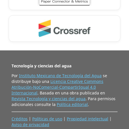
Tecnología y ciencias del agua
Por
Instituto Mexicano de Tecnología del Agua
se
distribuye bajo una
Licencia Creative Commons
Atribución-NoComercial-CompartirIgual 4.0
Internacional
. Basada en una obra publicada en
Revista Tecnología y ciencias del agua
. Para permisos
adicionales consulte la
Política editorial
.
Créditos
|
Políticas de uso
|
Propiedad intelectual
|
Aviso de privacidad