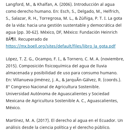
Langford, M., & Khalfan, A. (2006). Introducción al agua
como derecho humano. En: Esch, S., Delgado, M., Helfrich,
S., Salazar, R. H., Torregrosa, M. L., & Zúñiga, P. T. I. La gota
de la vida: hacia una gestión sustentable y democrática del
agua (pp. 30-62). México, DF, México: Fundación Heinrich
BÃ¶ll. Recuperado de
https://mx.boell.org/sites/default/files/libro_la_gota.pdf
López, T. Z. G., Ocampo, F. I., & Tornero, C. M. A. (noviembre,
2015). Composición fisicoquímica del agua de lluvia
almacenada y posibilidad de uso para consumo humano.
En: Villanueva-Jiménez, J. A., & JarquÃ­n-Gálvez, R. (coords.).
8° Congreso Nacional de Agricultura Sostenible.
Universidad Autónoma de Aguascalientes y Sociedad
Mexicana de Agricultura Sostenible A. C., Aguascalientes,
México.
Martínez, M. A. (2017). El derecho al agua en el Ecuador. Un
análisis desde la ciencia política y el derecho público.