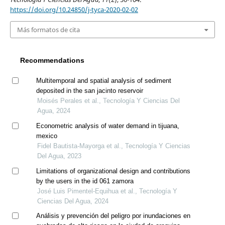
https://doi.org/10.24850/j-tyca-2020-02-02
Más formatos de cita
Recommendations
Multitemporal and spatial analysis of sediment
deposited in the san jacinto reservoir
Moisés Perales et al., Tecnología Y Ciencias Del
Agua, 2024
Econometric analysis of water demand in tijuana,
mexico
Fidel Bautista-Mayorga et al., Tecnología Y Ciencias
Del Agua, 2023
Limitations of organizational design and contributions
by the users in the id 061 zamora
José Luis Pimentel-Equihua et al., Tecnología Y
Ciencias Del Agua, 2024
Análisis y prevención del peligro por inundaciones en