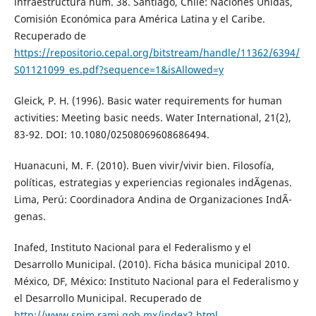
infraestructura núm. 38. Santiago, Chile: Naciones Unidas,
Comisión Económica para América Latina y el Caribe.
Recuperado de
https://repositorio.cepal.org/bitstream/handle/11362/6394/
S01121099_es.pdf?sequence=1&isAllowed=y
Gleick, P. H. (1996). Basic water requirements for human
activities: Meeting basic needs. Water International, 21(2),
83-92. DOI: 10.1080/02508069608686494.
Huanacuni, M. F. (2010). Buen vivir/vivir bien. Filosofía,
políticas, estrategias y experiencias regionales indÃ­genas.
Lima, Perú: Coordinadora Andina de Organizaciones IndÃ­
genas.
Inafed, Instituto Nacional para el Federalismo y el
Desarrollo Municipal. (2010). Ficha básica municipal 2010.
México, DF, México: Instituto Nacional para el Federalismo y
el Desarrollo Municipal. Recuperado de
http://www.snim.rami.gob.mx/index2.html
.