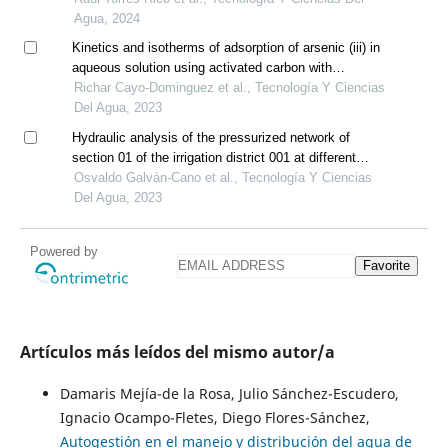
Agua, 2024
Kinetics and isotherms of adsorption of arsenic (iii) in
aqueous solution using activated carbon with
nanoporous structure obtained from organic sewage
Richar Cayo-Dominguez et al., Tecnología Y Ciencias
sludge
Del Agua, 2023
Hydraulic analysis of the pressurized network of
section 01 of the irrigation district 001 at different
operation scenarios
Osvaldo Galván-Cano et al., Tecnología Y Ciencias
Del Agua, 2023
Powered by
Favorite
Artículos más leídos del mismo autor/a
Damaris Mejía-de la Rosa, Julio Sánchez-Escudero,
Ignacio Ocampo-Fletes, Diego Flores-Sánchez,
Autogestión en el manejo y distribución del agua de