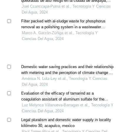
quebradas de alto riesgo en la ciudad de arequipa,
perú
Joel Ccanccapa-Puma et al., Tecnología Y Ciencias
Del Agua, 2024
Filter packed with al-sludge waste for phosphorus
removal as a polishing system in a wastewater
treatment plant
Marco A. Garzón-Zúñiga et al., Tecnología Y
Ciencias Del Agua, 2024
Domestic water saving practices and their relationship
with metering and the perception of climate change in
mexican households
América N. Lutz-Ley et al., Tecnología Y Ciencias
Del Agua, 2024
Evaluation of the efficacy of tamarind as a
coagulation assistant of aluminum sulfate for the
removal of turbidity in water for human consumption
Luz Melynca Villanueva-Barragan et al., Tecnología Y
Ciencias Del Agua, 2024
Legal pluralism and domestic water supply in locality
kilómetro 30, acapulco, mexico
Raúl Torres-Rico et al., Tecnología Y Ciencias Del