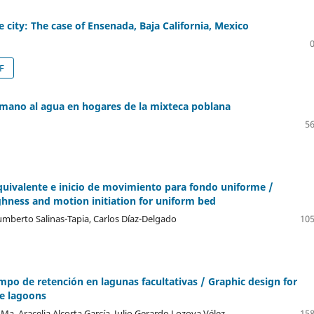
e city: The case of Ensenada, Baja California, Mexico
F
umano al agua en hogares de la mixteca poblana
56
uivalente e inicio de movimiento para fondo uniforme /
hness and motion initiation for uniform bed
umberto Salinas-Tapia, Carlos Díaz-Delgado
105
empo de retención en lagunas facultativas / Graphic design for
ve lagoons
a. Aracelia Alcorta García, Julio Gerardo Lozoya Vélez
158