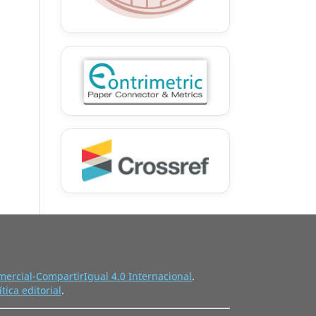
ercial-CompartirIgual 4.0 Internacional
.
ítica editorial
.