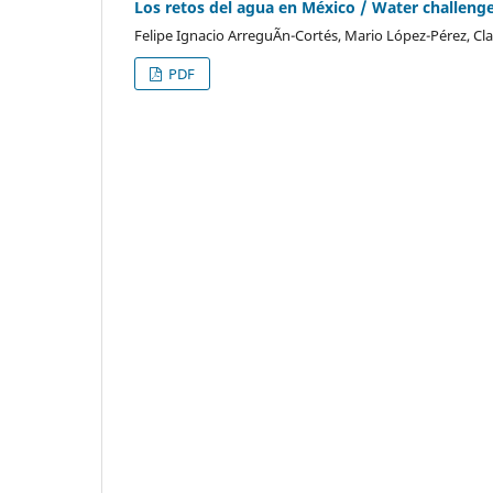
Los retos del agua en México / Water challeng
Felipe Ignacio ArreguÃ­n-Cortés, Mario López-Pérez, Cl
PDF