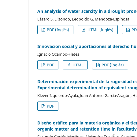
An analysis of water scarcity in a drought pron
Lázaro S. Elizondo, Leopoldo G. Mendoza-Espinosa
PDF (Inglés)
HTML (Inglés)
PD
Innovación social y aportaciones al derecho h
Ignacio Ocampo-Fletes
PDF
HTML
PDF (Inglés)
Determinación experimental de la rugosidad eq
Experimental determination of equivalent roug
Klever Izquierdo-Ayala, Juan Antonio García-Aragón, H
PDF
Diseño gráfico para la materia orgánica y el ti
organic matter and retention time in facultati
Facundo Cortés-Martínez, Alejandro TreviÃ±o-Cansino, M