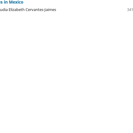
es in Mexico
audia Elizabeth Cervantes-Jaimes
341