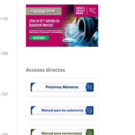
01-55
-104
Accesos directos
-157
-189