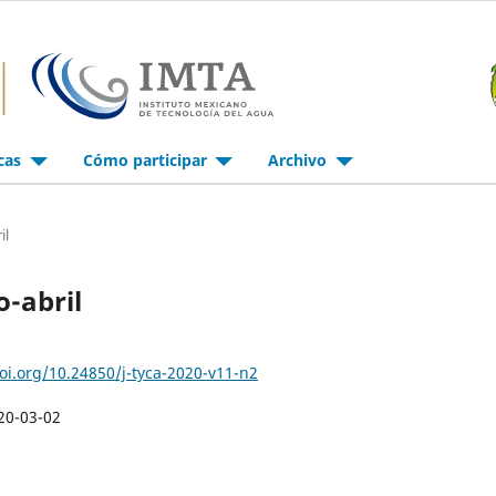
icas
Cómo participar
Archivo
il
o-abril
doi.org/10.24850/j-tyca-2020-v11-n2
20-03-02