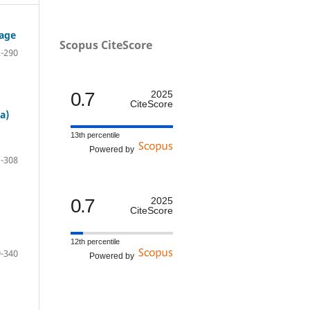
nage
Scopus CiteScore
-290
0.7
2025
CiteScore
a)
13th percentile
Powered by
-308
0.7
2025
CiteScore
12th percentile
-340
Powered by