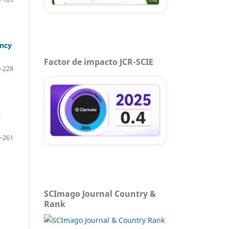
ency
Factor de impacto JCR-SCIE
-228
n
-261
SCImago Journal Country &
Rank