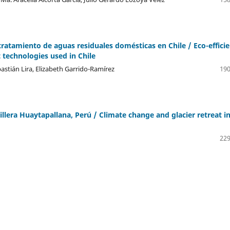
tratamiento de aguas residuales domésticas en Chile / Eco-effici
technologies used in Chile
stián Lira, Elizabeth Garrido-Ramírez
190
illera Huaytapallana, Perú / Climate change and glacier retreat i
229