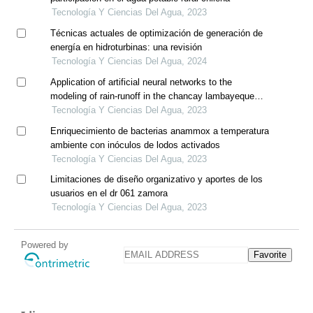
Tecnología Y Ciencias Del Agua, 2023
Técnicas actuales de optimización de generación de
energía en hidroturbinas: una revisión
Tecnología Y Ciencias Del Agua, 2024
Application of artificial neural networks to the
modeling of rain-runoff in the chancay lambayeque
river basin
Tecnología Y Ciencias Del Agua, 2023
Enriquecimiento de bacterias anammox a temperatura
ambiente con inóculos de lodos activados
Tecnología Y Ciencias Del Agua, 2023
Limitaciones de diseño organizativo y aportes de los
usuarios en el dr 061 zamora
Tecnología Y Ciencias Del Agua, 2023
Powered by
Favorite