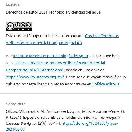
Licencia
Derechos de autor 2021 Tecnología y ciencias del agua
Esta obra está bajo una licencia internacional
Creative Commons
Atribución-NoComercial-CompartirIgual 4.0
.
Por
Instituto Mexicano de Tecnología del Agua
se distribuye bajo
una
Licencia Creative Commons Atribución-NoComercial-
CompartirIgual 4.0 Internacional
. Basada en una obra en
https://www.revistatyca.org.mx/
. Permisos que vayan más allá de lo
cubierto por esta licencia pueden encontrarse en
Política editorial
Cómo citar
Olivera-Villarroel, S. M., Andrade-Velázquez, M., & Medrano-Pérez, O.
R. (2021). Exposición a cambios en el clima en Bolivia.
Tecnología Y
Ciencias Del Agua
,
12
(6), 90-144.
https://doi.org/10.24850/j-tyca-
2021-06-03