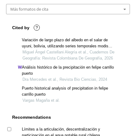
Más formatos de cita
Cited by
?
Variación de largo plazo del albedo en el salar de
uyuni, bolivia, utilizando series temporales modis
2001-2020
Miguel Ángel Castellani Alegría et al., Cuadernos De
Geografía: Revista Colombiana De Geografía, 2026
Análisis histórico de la precipitación en felipe carrillo
puerto
Dra Mercedes et al., Revista Bio Ciencias, 2024
Puerto historical analysis of precipitation in felipe
carrillo puerto
Vargas Magaña et al.
Recommendations
Límites a la articulación, descentralización y
participación en el agua potable rural chilena