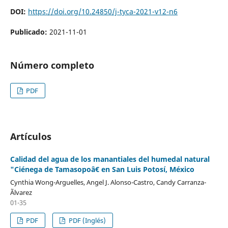
DOI:
https://doi.org/10.24850/j-tyca-2021-v12-n6
Publicado:
2021-11-01
Número completo
PDF
Artículos
Calidad del agua de los manantiales del humedal natural
"Ciénega de Tamasopoâ€ en San Luis Potosí, México
Cynthia Wong-Arguelles, Angel J. Alonso-Castro, Candy Carranza-
Ãlvarez
01-35
PDF
PDF (Inglés)