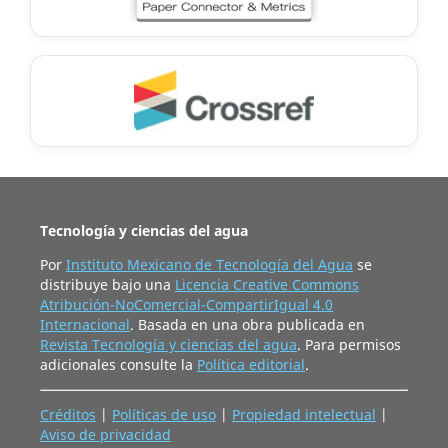
Tecnología y ciencias del agua
Por
Instituto Mexicano de Tecnología del Agua
se
distribuye bajo una
Licencia Creative Commons
Atribución-NoComercial-CompartirIgual 4.0
Internacional
. Basada en una obra publicada en
Revista Tecnología y ciencias del agua
. Para permisos
adicionales consulte la
Política editorial
.
Créditos
|
Políticas de uso
|
Propiedad intelectual
|
Aviso de privacidad