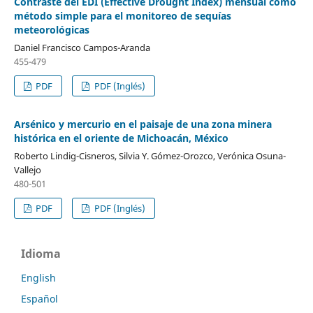
Contraste del EDI (Effective Drought Index) mensual como
método simple para el monitoreo de sequías
meteorológicas
Daniel Francisco Campos-Aranda
455-479
PDF
PDF (Inglés)
Arsénico y mercurio en el paisaje de una zona minera
histórica en el oriente de Michoacán, México
Roberto Lindig-Cisneros, Silvia Y. Gómez-Orozco, Verónica Osuna-
Vallejo
480-501
PDF
PDF (Inglés)
Idioma
English
Español