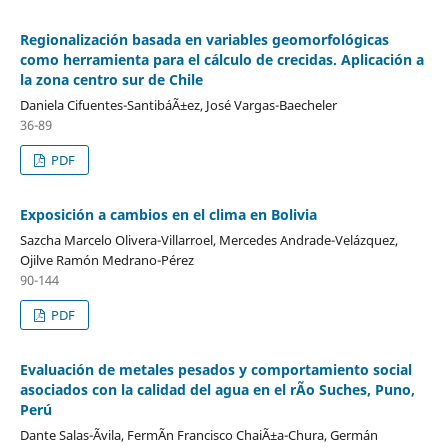
Regionalización basada en variables geomorfológicas
como herramienta para el cálculo de crecidas. Aplicación a
la zona centro sur de Chile
Daniela Cifuentes-SantibáÃ±ez, José Vargas-Baecheler
36-89
PDF
Exposición a cambios en el clima en Bolivia
Sazcha Marcelo Olivera-Villarroel, Mercedes Andrade-Velázquez,
Ojilve Ramón Medrano-Pérez
90-144
PDF
Evaluación de metales pesados y comportamiento social
asociados con la calidad del agua en el rÃ­o Suches, Puno,
Perú
Dante Salas-Ãvila, FermÃ­n Francisco ChaiÃ±a-Chura, Germán