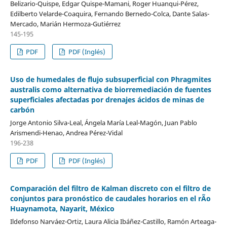
Belizario-Quispe, Edgar Quispe-Mamani, Roger Huanqui-Pérez,
Edilberto Velarde-Coaquira, Fernando Bernedo-Colca, Dante Salas-
Mercado, Marián Hermoza-Gutiérrez
145-195
PDF
PDF (Inglés)
Uso de humedales de flujo subsuperficial con Phragmites
australis como alternativa de biorremediación de fuentes
superficiales afectadas por drenajes ácidos de minas de
carbón
Jorge Antonio Silva-Leal, Ángela María Leal-Magón, Juan Pablo
Arismendi-Henao, Andrea Pérez-Vidal
196-238
PDF
PDF (Inglés)
Comparación del filtro de Kalman discreto con el filtro de
conjuntos para pronóstico de caudales horarios en el rÃ­o
Huaynamota, Nayarit, México
Ildefonso Narváez-Ortiz, Laura Alicia Ibáñez-Castillo, Ramón Arteaga-