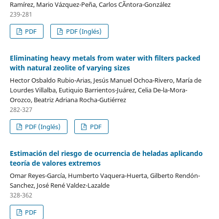
Ramírez, Mario Vázquez-Peña, Carlos CÃ­ntora-González
239-281
PDF
PDF (Inglés)
Eliminating heavy metals from water with filters packed
with natural zeolite of varying sizes
Hector Osbaldo Rubio-Arias, Jesús Manuel Ochoa-Rivero, María de
Lourdes Villalba, Eutiquio Barrientos-Juárez, Celia De-la-Mora-
Orozco, Beatriz Adriana Rocha-Gutiérrez
282-327
PDF (Inglés)
PDF
Estimación del riesgo de ocurrencia de heladas aplicando
teoría de valores extremos
Omar Reyes-García, Humberto Vaquera-Huerta, Gilberto Rendón-
Sanchez, José René Valdez-Lazalde
328-362
PDF