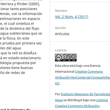
 Herrera y Pinder (2005),
cionar tanto posiciones
Número
emás, con la información
Vol. 2 Núm. 4 (2011)
 estimaciones en espacio
, el cual sintetiza el
Sección
 de la dinámica del flujo
l agua subterránea que se
Artículos
 la física. En este
se prueba por primera vez
eles del agua
Licencia
 que la red se diseÃ±a
á en estado estacionario.
dología propuesta por
Esta obra está bajo una licencia
nitoreo tiene buenas
internacional
Creative Commons
eño de redes de
Atribución-NoComercial-CompartirIg
4.0
.
Por
Instituto Mexicano de Tecnología
Agua
se distribuye bajo una
Licencia
Creative Commons Atribución-
ional Autónoma de