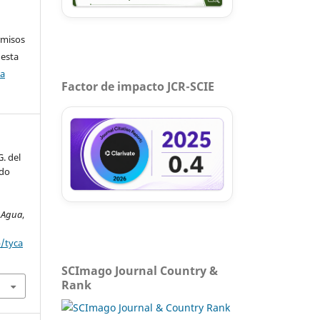
rmisos
 esta
ca
Factor de impacto JCR-SCIE
G. del
odo
l Agua
,
p/tyca
SCImago Journal Country &
Rank