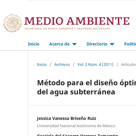
Inicio
Acerca de
Directorio
Polít
Inicio
/
Archivos
/
Vol. 2 Núm. 4 (2011)
/
Artículo
Método para el diseño ópti
del agua subterránea
Jessica Vanessa Briseño Ruiz
Universidad Nacional Autónoma de México
Graciela del Socorro Herrera Zamarrón