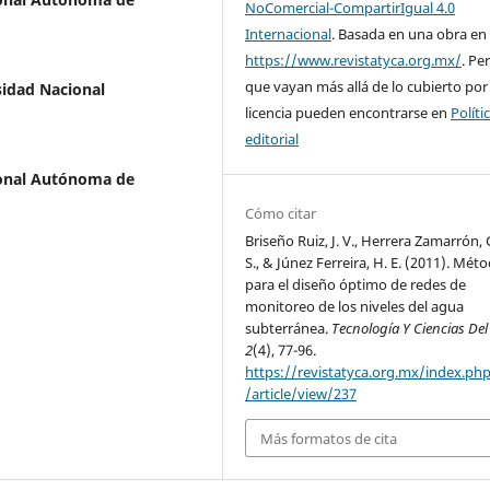
NoComercial-CompartirIgual 4.0
Internacional
. Basada en una obra en
https://www.revistatyca.org.mx/
. Pe
que vayan más allá de lo cubierto por
sidad Nacional
licencia pueden encontrarse en
Políti
editorial
ional Autónoma de
Cómo citar
Briseño Ruiz, J. V., Herrera Zamarrón, 
S., & Júnez Ferreira, H. E. (2011). Mét
para el diseño óptimo de redes de
monitoreo de los niveles del agua
subterránea.
Tecnología Y Ciencias De
2
(4), 77-96.
https://revistatyca.org.mx/index.ph
/article/view/237
Más formatos de cita