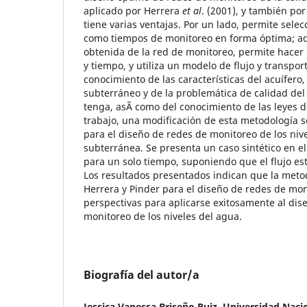
aplicado por Herrera
et al
. (2001), y también por
tiene varias ventajas. Por un lado, permite selec
como tiempos de monitoreo en forma óptima; ad
obtenida de la red de monitoreo, permite hacer
y tiempo, y utiliza un modelo de flujo y transporte
conocimiento de las características del acuífero,
subterráneo y de la problemática de calidad de
tenga, asÃ­ como del conocimiento de las leyes de
trabajo, una modificación de esta metodología 
para el diseño de redes de monitoreo de los niv
subterránea. Se presenta un caso sintético en el
para un solo tiempo, suponiendo que el flujo est
Los resultados presentados indican que la meto
Herrera y Pinder para el diseño de redes de mo
perspectivas para aplicarse exitosamente al dis
monitoreo de los niveles del agua.
Biografía del autor/a
Jessica Vanessa Briseño Ruiz, Universidad Nac