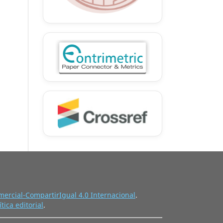
ercial-CompartirIgual 4.0 Internacional
.
ítica editorial
.