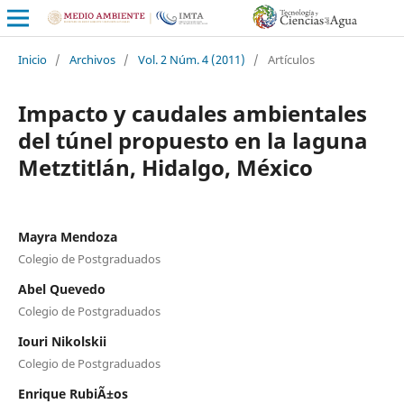
Inicio
/
Archivos
/
Vol. 2 Núm. 4 (2011)
/
Artículos
Impacto y caudales ambientales
del túnel propuesto en la laguna
Metztitlán, Hidalgo, México
Mayra Mendoza
Colegio de Postgraduados
Abel Quevedo
Colegio de Postgraduados
Iouri Nikolskii
Colegio de Postgraduados
Enrique RubiÃ±os