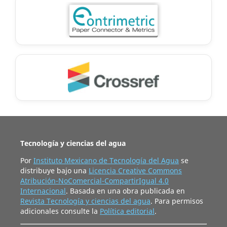
Tecnología y ciencias del agua
Por
Instituto Mexicano de Tecnología del Agua
se
distribuye bajo una
Licencia Creative Commons
Atribución-NoComercial-CompartirIgual 4.0
Internacional
. Basada en una obra publicada en
Revista Tecnología y ciencias del agua
. Para permisos
adicionales consulte la
Política editorial
.