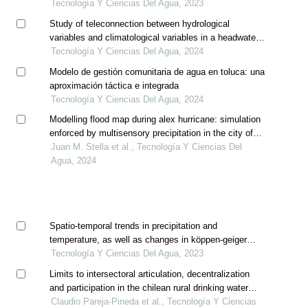
potable. caso: ciudad de huancavelica, perú
Tecnología Y Ciencias Del Agua, 2023
Study of teleconnection between hydrological
variables and climatological variables in a headwater
basin of the maipo river for forecast model application
Tecnología Y Ciencias Del Agua, 2024
Modelo de gestión comunitaria de agua en toluca: una
aproximación táctica e integrada
Tecnología Y Ciencias Del Agua, 2024
Modelling flood map during alex hurricane: simulation
enforced by multisensory precipitation in the city of
monterrey, mexico
Juan M. Stella et al., Tecnología Y Ciencias Del
Agua, 2024
Spatio-temporal trends in precipitation and
temperature, as well as changes in köppen-geiger
climate classes in the sila river sub-basin, mexico
Tecnología Y Ciencias Del Agua, 2023
(1956-2015)
Limits to intersectoral articulation, decentralization
and participation in the chilean rural drinking water
policy
Claudio Pareja-Pineda et al., Tecnología Y Ciencias