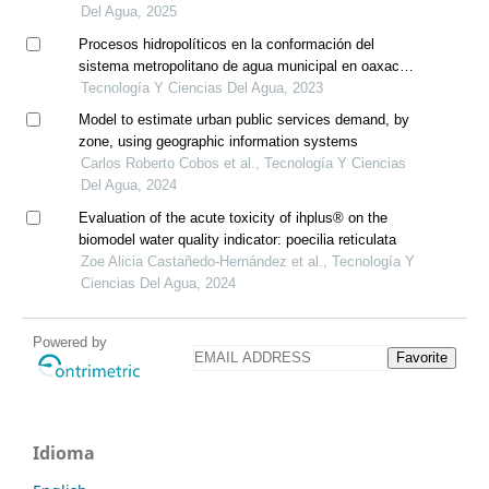
Del Agua, 2025
Procesos hidropolíticos en la conformación del
sistema metropolitano de agua municipal en oaxaca
de juárez, oaxaca, méxico
Tecnología Y Ciencias Del Agua, 2023
Model to estimate urban public services demand, by
zone, using geographic information systems
Carlos Roberto Cobos et al., Tecnología Y Ciencias
Del Agua, 2024
Evaluation of the acute toxicity of ihplus® on the
biomodel water quality indicator: poecilia reticulata
Zoe Alicia Castañedo-Hernández et al., Tecnología Y
Ciencias Del Agua, 2024
Powered by
Favorite
Idioma