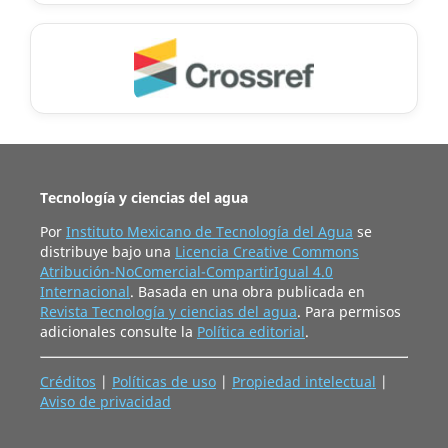
Tecnología y ciencias del agua
Por
Instituto Mexicano de Tecnología del Agua
se
distribuye bajo una
Licencia Creative Commons
Atribución-NoComercial-CompartirIgual 4.0
Internacional
. Basada en una obra publicada en
Revista Tecnología y ciencias del agua
. Para permisos
adicionales consulte la
Política editorial
.
Créditos
|
Políticas de uso
|
Propiedad intelectual
|
Aviso de privacidad