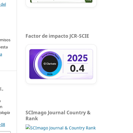
 del
Factor de impacto JCR-SCIE
rmisos
 esta
ca
E.,
.
a
ón
SCImago Journal Country &
ología
Rank
-08