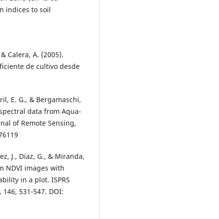
n indices to soil
 & Calera, A. (2005).
iciente de cultivo desde
ril, E. G., & Bergamaschi,
spectral data from Aqua-
rnal of Remote Sensing,
876119
ez, J., Díaz, G., & Miranda,
om NDVI images with
bility in a plot. ISPRS
 146, 531-547. DOI: