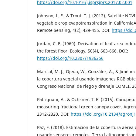
https://doi.org/10.1016/j.isprsjprs.2017.02.001
Johnson, L. F., & Trout. T. J. (2012). Satellite ND
vegetable crop evapotranspiration in CaliforniaÂ´
Remote Sensing, 4(2), 439-455. DOI:
https://doi
Jordan, C. F. (1969). Derivation of leaf-area index
the forest floor. Ecology, 50(4), 663-666. DOI:
https://doi.org/10.2307/1936256
Marcial, M. J., Ojeda, W., González, A., & Jiménez
la cobertura vegetal usando imágenes RGB obten
Congreso Nacional de riego y drenaje COMEII 2
Patrignani, A., & Ochsner, T. E. (2015). Canopeo:
measuring fractional green canopy cover. Agron
2312-2320. DOI:
https://doi.org/10.2134/agronj
Paz, F. (2018). Estimación de la cobertura aérea
usando sensores remotos. Terra Latinoamericana