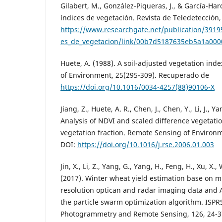
Gilabert, M., González-Piqueras, J., & García-Haro
índices de vegetación. Revista de Teledetección
https://www.researchgate.net/publication/3919
es_de_vegetacion/link/00b7d5187635eb5a1a00
Huete, A. (1988). A soil-adjusted vegetation ind
of Environment, 25(295-309). Recuperado de
https://doi.org/10.1016/0034-4257(88)90106-X
Jiang, Z., Huete, A. R., Chen, J., Chen, Y., Li, J., Y
Analysis of NDVI and scaled difference vegetatio
vegetation fraction. Remote Sensing of Environm
DOI:
https://doi.org/10.1016/j.rse.2006.01.003
Jin, X., Li, Z., Yang, G., Yang, H., Feng, H., Xu, X., W
(2017). Winter wheat yield estimation base on 
resolution optican and radar imaging data and
the particle swarm optimization algorithm. ISPRS
Photogrammetry and Remote Sensing, 126, 24-3