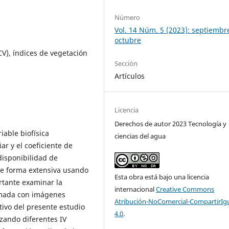
Número
Vol. 14 Núm. 5 (2023): septiembr
octubre
CV), índices de vegetación
Sección
Artículos
Licencia
Derechos de autor 2023 Tecnología y
iable biofísica
ciencias del agua
ar y el coeficiente de
disponibilidad de
 de forma extensiva usando
Esta obra está bajo una licencia
rtante examinar la
internacional
Creative Commons
timada con imágenes
Atribución-NoComercial-CompartirIg
etivo del presente estudio
4.0
.
izando diferentes IV