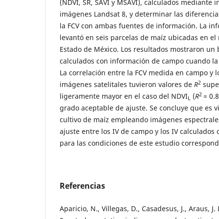
(NDVI, SR, SAVI y MSAVI), calculados mediante i
imágenes Landsat 8, y determinar las diferencia
la FCV con ambas fuentes de información. La in
levantó en seis parcelas de maíz ubicadas en el
Estado de México. Los resultados mostraron un b
calculados con información de campo cuando la
La correlación entre la FCV medida en campo y l
2
imágenes satelitales tuvieron valores de
R
super
2
ligeramente mayor en el caso del NDVI
(
R
= 0.
L
grado aceptable de ajuste. Se concluye que es v
cultivo de maíz empleando imágenes espectrales
ajuste entre los IV de campo y los IV calculados
para las condiciones de este estudio correspond
Referencias
Aparicio, N., Villegas, D., Casadesus, J., Araus, J. 