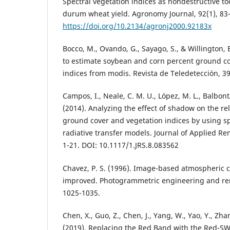
Spectral vegetation indices as nondestructive to
durum wheat yield. Agronomy Journal, 92(1), 83-
https://doi.org/10.2134/agronj2000.92183x
Bocco, M., Ovando, G., Sayago, S., & Willington,
to estimate soybean and corn percent ground co
indices from modis. Revista de Teledetección, 39
Campos, I., Neale, C. M. U., López, M. L., BalbontÃ
(2014). Analyzing the effect of shadow on the r
ground cover and vegetation indices by using s
radiative transfer models. Journal of Applied R
1-21. DOI: 10.1117/1.JRS.8.083562
Chavez, P. S. (1996). Image-based atmospheric c
improved. Photogrammetric engineering and rem
1025-1035.
Chen, X., Guo, Z., Chen, J., Yang, W., Yao, Y., Zhan
(2019). Replacing the Red Band with the Red-SW