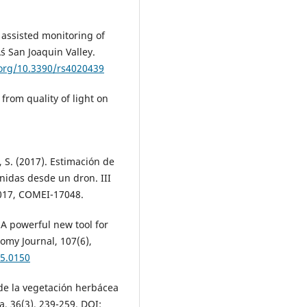
VI assisted monitoring of
s San Joaquin Valley.
.org/10.3390/rs4020439
 from quality of light on
, S. (2017). Estimación de
idas desde un dron. III
017, COMEI-17048.
 A powerful new tool for
omy Journal, 107(6),
15.0150
 de la vegetación herbácea
, 36(3), 239-259. DOI: