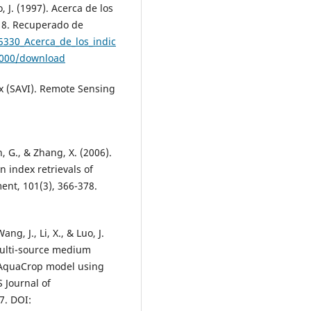
, J. (1997). Acerca de los
, 8. Recuperado de
5330_Acerca_de_los_indic
0000/download
ex (SAVI). Remote Sensing
an, G., & Zhang, X. (2006).
n index retrievals of
ent, 101(3), 366-378.
ang, J., Li, X., & Luo, J.
multi-source medium
 AquaCrop model using
 Journal of
7. DOI: