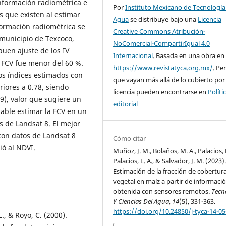
nformación radiométrica e
Por
Instituto Mexicano de Tecnología
s que existen al estimar
Agua
se distribuye bajo una
Licencia
formación radiométrica se
Creative Commons Atribución-
 municipio de Texcoco,
NoComercial-CompartirIgual 4.0
uen ajuste de los IV
Internacional
. Basada en una obra en
 FCV fue menor del 60 %.
https://www.revistatyca.org.mx/
. Pe
os índices estimados con
que vayan más allá de lo cubierto por
iores a 0.78, siendo
licencia pueden encontrarse en
Políti
89), valor que sugiere un
editorial
iable estimar la FCV en un
 de Landsat 8. El mejor
 con datos de Landsat 8
Cómo citar
ió al NDVI.
Muñoz, J. M., Bolaños, M. A., Palacios, 
Palacios, L. A., & Salvador, J. M. (2023)
Estimación de la fracción de cobertur
vegetal en maíz a partir de informaci
obtenida con sensores remotos.
Tecn
Y Ciencias Del Agua
,
14
(5), 331-363.
https://doi.org/10.24850/j-tyca-14-05
L., & Royo, C. (2000).