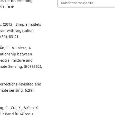
ols for determining
Más formatos de cita
91. DOI:
 E. (2013). Simple models
ver with vegetation
(39), 83-91.
­n, C., & Calera, A.
elationship between
pectral mixture and
emote Sensing, 8(083562),
orrections-revisited and
ote sensing, 62(9),
g, C., Cui, X., & Cao, X.
IR Band (0.74Ïred +