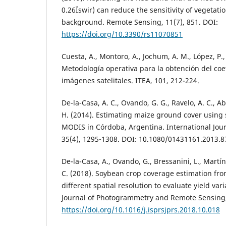
0.26Ïswir) can reduce the sensitivity of vegetatio
background. Remote Sensing, 11(7), 851. DOI:
https://doi.org/10.3390/rs11070851
Cuesta, A., Montoro, A., Jochum, A. M., López, P.,
Metodología operativa para la obtención del coef
imágenes satelitales. ITEA, 101, 212-224.
De-la-Casa, A. C., Ovando, G. G., Ravelo, A. C., Ab
H. (2014). Estimating maize ground cover using 
MODIS in Córdoba, Argentina. International Jou
35(4), 1295-1308. DOI: 10.1080/01431161.2013.
De-la-Casa, A., Ovando, G., Bressanini, L., Martín
C. (2018). Soybean crop coverage estimation fr
different spatial resolution to evaluate yield varia
Journal of Photogrammetry and Remote Sensing,
https://doi.org/10.1016/j.isprsjprs.2018.10.018